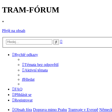
TRAM-FÓRUM
*
Přejít na obsah
Pokročilé
Hledat
hledání
Rychlé odkazy
Témata bez odpovědí
Aktivní témata
Hledat
FAQ
Přihlásit se
Registrovat
Obsah fóra
Doprava mimo Prahu
Tramvaje v Evropě
Němec