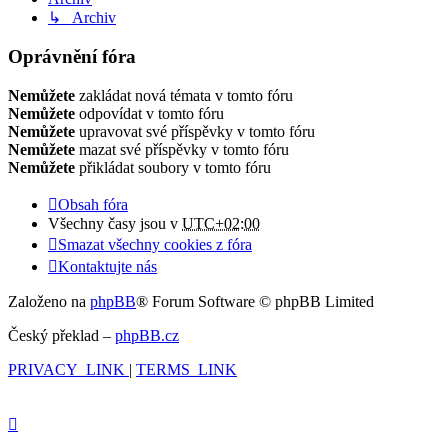
↳ Archiv
Oprávnění fóra
Nemůžete
zakládat nová témata v tomto fóru
Nemůžete
odpovídat v tomto fóru
Nemůžete
upravovat své příspěvky v tomto fóru
Nemůžete
mazat své příspěvky v tomto fóru
Nemůžete
přikládat soubory v tomto fóru
Obsah fóra
Všechny časy jsou v
UTC+02:00
Smazat všechny cookies z fóra
Kontaktujte nás
Založeno na
phpBB
® Forum Software © phpBB Limited
Český překlad –
phpBB.cz
PRIVACY_LINK
|
TERMS_LINK