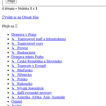
4 témata • Stránka
1
z
1
Vrátit se na Obsah fóra
Přejít na
Doprava v Praze
↳ Tramvajové tratě a infrastruktura
↳ Tramvajové vozy
↳ Provoz
↳ Budoucnost
Doprava mimo Prahu
↳ Česká Republika a Slovensko
↳ Tramvaje v Evropě
↳ Maďarsko
↳ Německo
↳ Polsko
↳ Rakousko
↳ bývalá Jugoslávie
↳ další evropské provozy
↳ Amerika, Afrika, Asie, Australie
Ostatní
Archiv