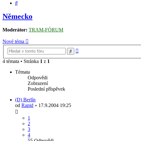
Hledat
Německo
Moderátor:
TRAM-FÓRUM
Nové téma
Pokročilé
Hledat
hledání
4 témata • Stránka
1
z
1
Témata
Odpovědi
Zobrazení
Poslední příspěvek
(D) Berlín
od
Rapid
» 17.9.2004 19:25
1
2
3
4
55
Odpovědi