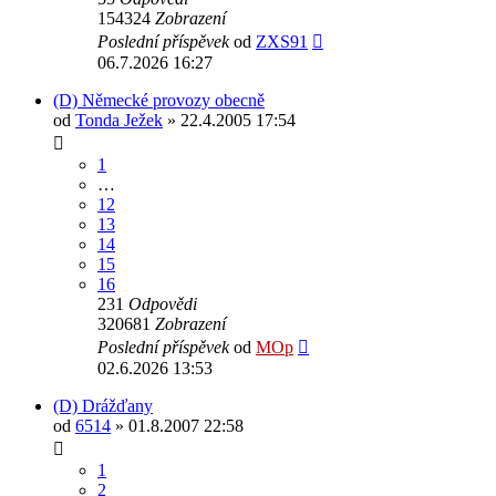
154324
Zobrazení
Poslední příspěvek
od
ZXS91
06.7.2026 16:27
(D) Německé provozy obecně
od
Tonda Ježek
» 22.4.2005 17:54
1
…
12
13
14
15
16
231
Odpovědi
320681
Zobrazení
Poslední příspěvek
od
MOp
02.6.2026 13:53
(D) Drážďany
od
6514
» 01.8.2007 22:58
1
2