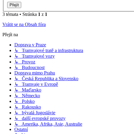
3 témata • Stránka
1
z
1
Vrátit se na Obsah fóra
Přejít na
Doprava v Praze
↳ Tramvajové tratě a infrastruktura
↳ Tramvajové vozy
↳ Provoz
↳ Budoucnost
Doprava mimo Prahu
↳ Česká Republika a Slovensko
↳ Tramvaje v Evropě
↳ Maďarsko
↳ Německo
↳ Polsko
↳ Rakousko
↳ bývalá Jugoslávie
↳ další evropské provozy
↳ Amerika, Afrika, Asie, Australie
Ostatní