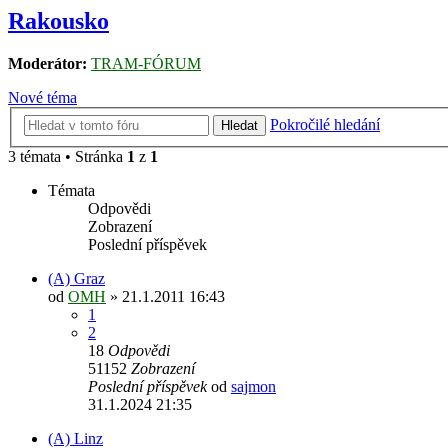
Rakousko
Moderátor:
TRAM-FÓRUM
Nové téma
Pokročilé hledání
Hledat
3 témata • Stránka
1
z
1
Témata
Odpovědi
Zobrazení
Poslední příspěvek
(A) Graz
od
OMH
» 21.1.2011 16:43
1
2
18
Odpovědi
51152
Zobrazení
Poslední příspěvek
od
sajmon
31.1.2024 21:35
(A) Linz