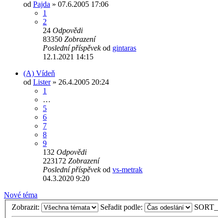
od
Pajda
» 07.6.2005 17:06
1
2
24
Odpovědi
83350
Zobrazení
Poslední příspěvek
od
gintaras
12.1.2021 14:15
(A) Vídeň
od
Lister
» 26.4.2005 20:24
1
…
5
6
7
8
9
132
Odpovědi
223172
Zobrazení
Poslední příspěvek
od
vs-metrak
04.3.2020 9:20
Nové téma
Zobrazit:
Seřadit podle:
SORT_