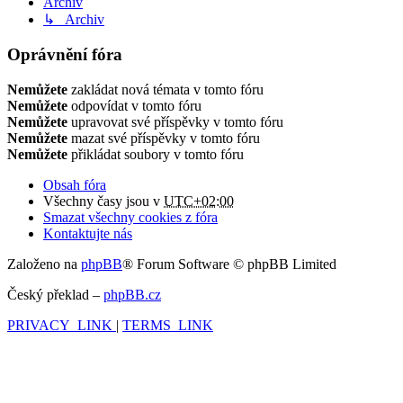
Archiv
↳ Archiv
Oprávnění fóra
Nemůžete
zakládat nová témata v tomto fóru
Nemůžete
odpovídat v tomto fóru
Nemůžete
upravovat své příspěvky v tomto fóru
Nemůžete
mazat své příspěvky v tomto fóru
Nemůžete
přikládat soubory v tomto fóru
Obsah fóra
Všechny časy jsou v
UTC+02:00
Smazat všechny cookies z fóra
Kontaktujte nás
Založeno na
phpBB
® Forum Software © phpBB Limited
Český překlad –
phpBB.cz
PRIVACY_LINK
|
TERMS_LINK