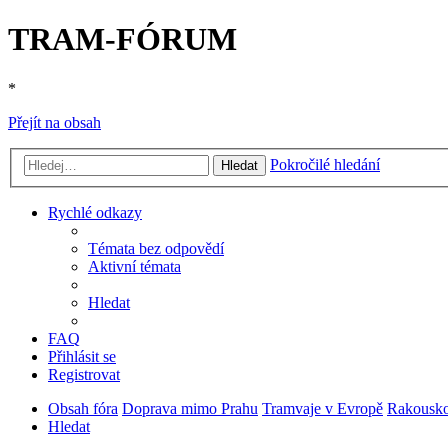
TRAM-FÓRUM
*
Přejít na obsah
Pokročilé hledání
Hledat
Rychlé odkazy
Témata bez odpovědí
Aktivní témata
Hledat
FAQ
Přihlásit se
Registrovat
Obsah fóra
Doprava mimo Prahu
Tramvaje v Evropě
Rakousk
Hledat