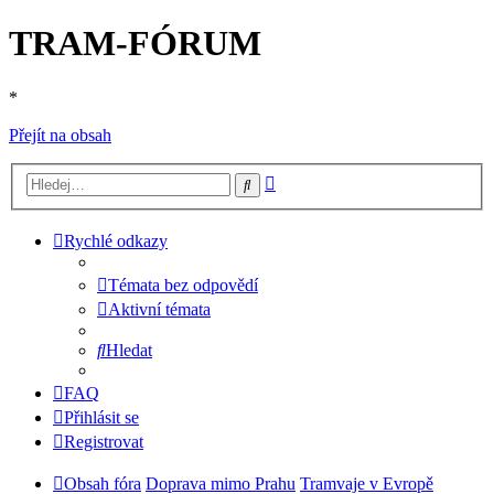
TRAM-FÓRUM
*
Přejít na obsah
Pokročilé
Hledat
hledání
Rychlé odkazy
Témata bez odpovědí
Aktivní témata
Hledat
FAQ
Přihlásit se
Registrovat
Obsah fóra
Doprava mimo Prahu
Tramvaje v Evropě