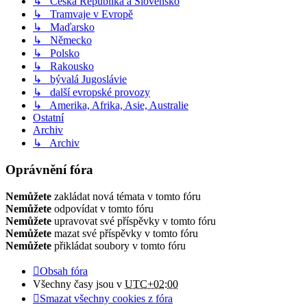
↳ Česká Republika a Slovensko
↳ Tramvaje v Evropě
↳ Maďarsko
↳ Německo
↳ Polsko
↳ Rakousko
↳ bývalá Jugoslávie
↳ další evropské provozy
↳ Amerika, Afrika, Asie, Australie
Ostatní
Archiv
↳ Archiv
Oprávnění fóra
Nemůžete
zakládat nová témata v tomto fóru
Nemůžete
odpovídat v tomto fóru
Nemůžete
upravovat své příspěvky v tomto fóru
Nemůžete
mazat své příspěvky v tomto fóru
Nemůžete
přikládat soubory v tomto fóru
Obsah fóra
Všechny časy jsou v
UTC+02:00
Smazat všechny cookies z fóra