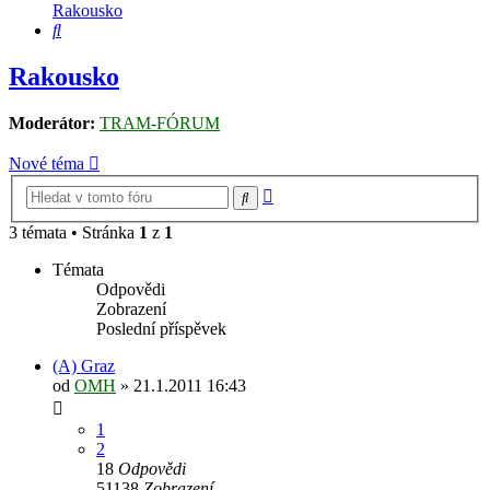
Rakousko
Hledat
Rakousko
Moderátor:
TRAM-FÓRUM
Nové téma
Pokročilé
Hledat
hledání
3 témata • Stránka
1
z
1
Témata
Odpovědi
Zobrazení
Poslední příspěvek
(A) Graz
od
OMH
» 21.1.2011 16:43
1
2
18
Odpovědi
51138
Zobrazení