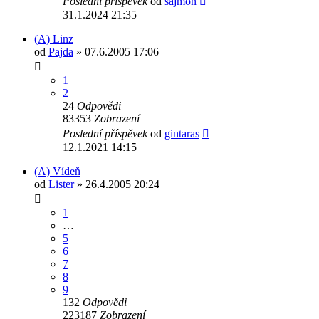
Poslední příspěvek
od
sajmon
31.1.2024 21:35
(A) Linz
od
Pajda
» 07.6.2005 17:06
1
2
24
Odpovědi
83353
Zobrazení
Poslední příspěvek
od
gintaras
12.1.2021 14:15
(A) Vídeň
od
Lister
» 26.4.2005 20:24
1
…
5
6
7
8
9
132
Odpovědi
223187
Zobrazení