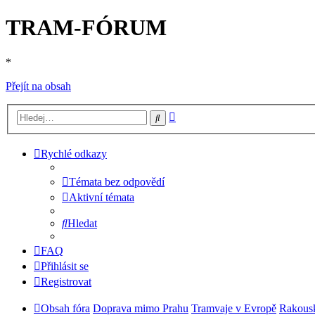
TRAM-FÓRUM
*
Přejít na obsah
Pokročilé
Hledat
hledání
Rychlé odkazy
Témata bez odpovědí
Aktivní témata
Hledat
FAQ
Přihlásit se
Registrovat
Obsah fóra
Doprava mimo Prahu
Tramvaje v Evropě
Rakous