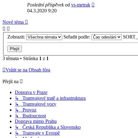
Poslední příspěvek
od
vs-metrak
04.3.2020 9:20
Nové téma
Zobrazit:
Seřadit podle:
SORT_
3 témata • Stránka
1
z
1
Vrátit se na Obsah fóra
Přejít na
Doprava v Praze
↳ Tramvajové tratě a infrastruktura
↳ Tramvajové vozy
↳ Provoz
↳ Budoucnost
Doprava mimo Prahu
↳ Česká Republika a Slovensko
↳ Tramvaje v Evropě