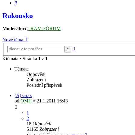
Hledat
Rakousko
Moderátor:
TRAM-FÓRUM
Nové téma
Pokročilé
Hledat
hledání
3 témata • Stránka
1
z
1
Témata
Odpovědi
Zobrazení
Poslední příspěvek
(A) Graz
od
OMH
» 21.1.2011 16:43
1
2
18
Odpovědi
51165
Zobrazení