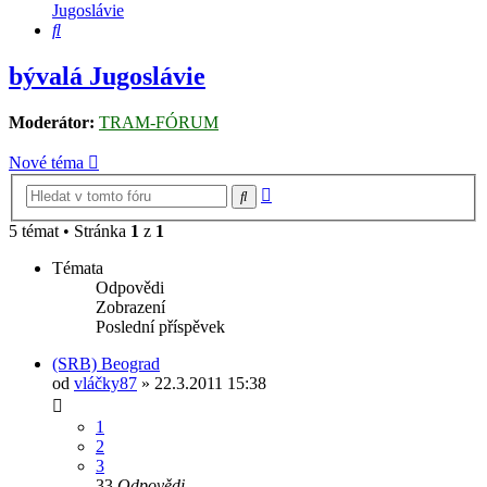
Jugoslávie
Hledat
bývalá Jugoslávie
Moderátor:
TRAM-FÓRUM
Nové téma
Pokročilé
Hledat
hledání
5 témat • Stránka
1
z
1
Témata
Odpovědi
Zobrazení
Poslední příspěvek
(SRB) Beograd
od
vláčky87
» 22.3.2011 15:38
1
2
3
33
Odpovědi