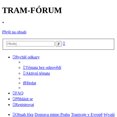
TRAM-FÓRUM
*
Přejít na obsah
Pokročilé
Hledat
hledání
Rychlé odkazy
Témata bez odpovědí
Aktivní témata
Hledat
FAQ
Přihlásit se
Registrovat
Obsah fóra
Doprava mimo Prahu
Tramvaje v Evropě
bývalá