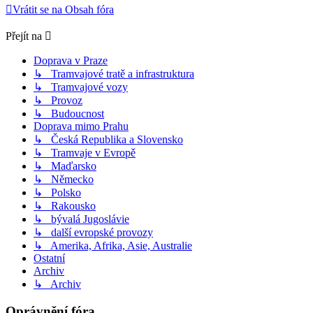
Vrátit se na Obsah fóra
Přejít na
Doprava v Praze
↳ Tramvajové tratě a infrastruktura
↳ Tramvajové vozy
↳ Provoz
↳ Budoucnost
Doprava mimo Prahu
↳ Česká Republika a Slovensko
↳ Tramvaje v Evropě
↳ Maďarsko
↳ Německo
↳ Polsko
↳ Rakousko
↳ bývalá Jugoslávie
↳ další evropské provozy
↳ Amerika, Afrika, Asie, Australie
Ostatní
Archiv
↳ Archiv
Oprávnění fóra