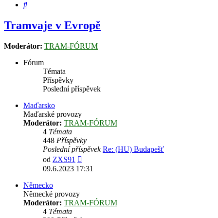
Hledat
Tramvaje v Evropě
Moderátor:
TRAM-FÓRUM
Fórum
Témata
Příspěvky
Poslední příspěvek
Maďarsko
Maďarské provozy
Moderátor:
TRAM-FÓRUM
4
Témata
448
Příspěvky
Poslední příspěvek
Re: (HU) Budapešť
Zobrazit
od
ZXS91
poslední
09.6.2023 17:31
příspěvek
Německo
Německé provozy
Moderátor:
TRAM-FÓRUM
4
Témata