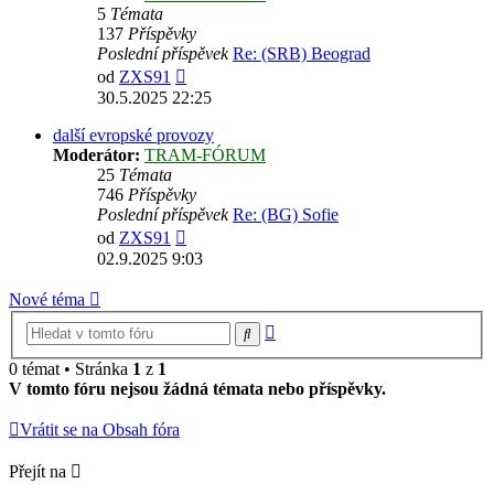
5
Témata
137
Příspěvky
Poslední příspěvek
Re: (SRB) Beograd
Zobrazit
od
ZXS91
poslední
30.5.2025 22:25
příspěvek
další evropské provozy
Moderátor:
TRAM-FÓRUM
25
Témata
746
Příspěvky
Poslední příspěvek
Re: (BG) Sofie
Zobrazit
od
ZXS91
poslední
02.9.2025 9:03
příspěvek
Nové téma
Pokročilé
Hledat
hledání
0 témat • Stránka
1
z
1
V tomto fóru nejsou žádná témata nebo příspěvky.
Vrátit se na Obsah fóra
Přejít na