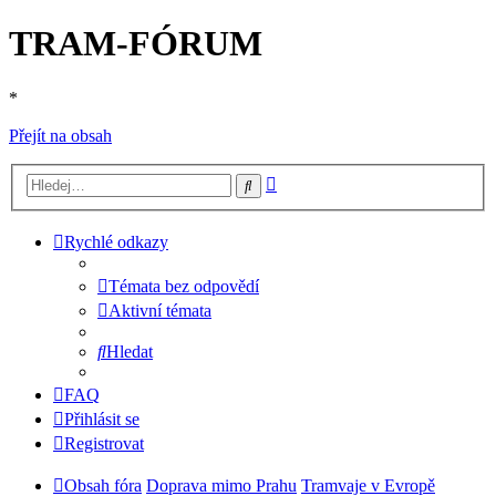
TRAM-FÓRUM
*
Přejít na obsah
Pokročilé
Hledat
hledání
Rychlé odkazy
Témata bez odpovědí
Aktivní témata
Hledat
FAQ
Přihlásit se
Registrovat
Obsah fóra
Doprava mimo Prahu
Tramvaje v Evropě