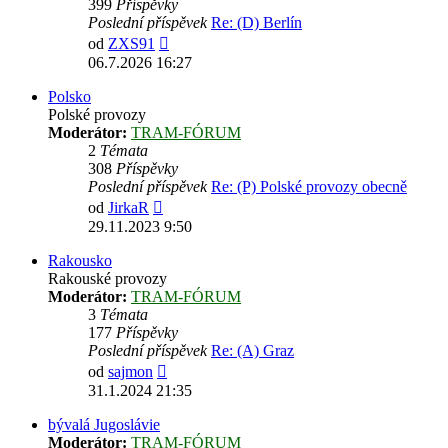
399
Příspěvky
Poslední příspěvek
Re: (D) Berlín
Zobrazit
od
ZXS91
poslední
06.7.2026 16:27
příspěvek
Polsko
Polské provozy
Moderátor:
TRAM-FÓRUM
2
Témata
308
Příspěvky
Poslední příspěvek
Re: (P) Polské provozy obecně
Zobrazit
od
JirkaR
poslední
29.11.2023 9:50
příspěvek
Rakousko
Rakouské provozy
Moderátor:
TRAM-FÓRUM
3
Témata
177
Příspěvky
Poslední příspěvek
Re: (A) Graz
Zobrazit
od
sajmon
poslední
31.1.2024 21:35
příspěvek
bývalá Jugoslávie
Moderátor:
TRAM-FÓRUM