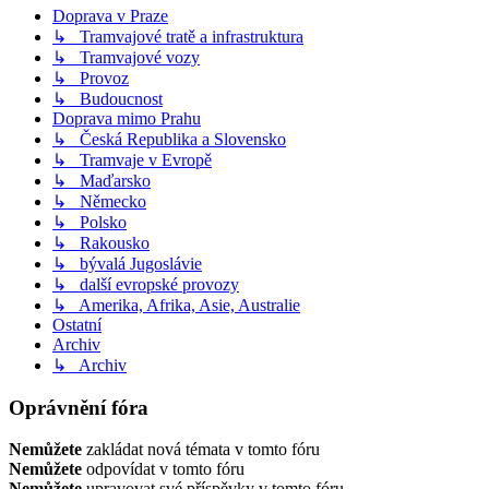
Doprava v Praze
↳ Tramvajové tratě a infrastruktura
↳ Tramvajové vozy
↳ Provoz
↳ Budoucnost
Doprava mimo Prahu
↳ Česká Republika a Slovensko
↳ Tramvaje v Evropě
↳ Maďarsko
↳ Německo
↳ Polsko
↳ Rakousko
↳ bývalá Jugoslávie
↳ další evropské provozy
↳ Amerika, Afrika, Asie, Australie
Ostatní
Archiv
↳ Archiv
Oprávnění fóra
Nemůžete
zakládat nová témata v tomto fóru
Nemůžete
odpovídat v tomto fóru
Nemůžete
upravovat své příspěvky v tomto fóru