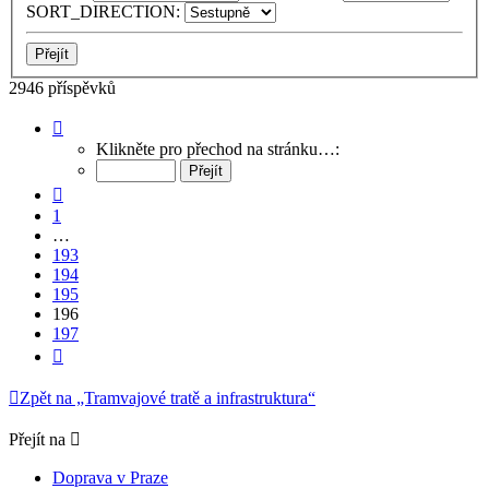
SORT_DIRECTION:
2946 příspěvků
Stránka
196
Klikněte pro přechod na stránku…:
z
197
Předchozí
1
…
193
194
195
196
197
Další
Zpět na „Tramvajové tratě a infrastruktura“
Přejít na
Doprava v Praze