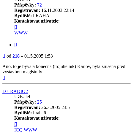
Příspěvky:
72
Registrován:
16.11.2003 22:14
Bydliště:
PRAHA
Kontaktovat uživatele:
Kontaktovat
uživatele
WWW
218
Citovat
Příspěvek
od
218
»
01.5.2005 1:53
Ano, to je byvala konecna (trojuhelnik) Karlov, byla zrusena pred
vystavbou magistraly.
Nahoru
DJ_RADIO2
Uživatel
Příspěvky:
25
Registrován:
26.3.2005 23:51
Bydliště:
Praha6
Kontaktovat uživatele:
Kontaktovat
uživatele
ICQ
WWW