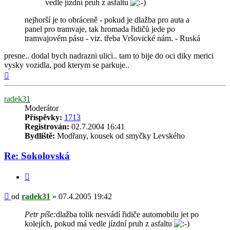
vedle jízdní pruh z asfaltu
nejhorší je to obráceně - pokud je dlažba pro auta a
panel pro tramvaje, tak hromada řidičů jede po
tramvajovém pásu - viz. třeba Vršovické nám. - Ruská
presne.. dodal bych nadrazni ulici.. tam to bije do oci diky merici
vysky vozidla, pod kterym se parkuje..
Nahoru
radek31
Moderátor
Příspěvky:
1713
Registrován:
02.7.2004 16:41
Bydliště:
Modřany, kousek od smyčky Levského
Re: Sokolovská
Citovat
Příspěvek
od
radek31
»
07.4.2005 19:42
Petr píše:
dlažba tolik nesvádí řidiče automobilu jet po
kolejích, pokud má vedle jízdní pruh z asfaltu