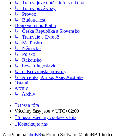
↳ Tramvajové tratě a infrastruktura
↳ Tramvajové vozy
↳ Provoz
↳ Budoucnost
Doprava mimo Prahu
↳ Česká Republika a Slovensko
↳ Tramvaje v Evropě
↳ Maďarsko
↳ Německo
↳ Polsko
↳ Rakousko
↳ bývalá Jugoslávie
↳ další evropské provozy
↳ Amerika, Afrika, Asie, Australie
Ostatní
Archiv
↳ Archiv
Obsah fóra
Všechny časy jsou v
UTC+02:00
Smazat všechny cookies z fóra
Kontaktujte nás
Založeno na
phpBB
® Forum Software © phpBB Limited