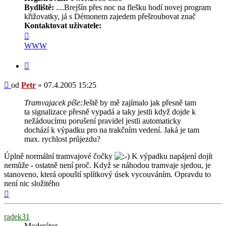
Bydliště:
....Brejšín přes noc na flešku hodí novej program
křižovatky, já s Démonem zajedem přešroubovat znač
Kontaktovat uživatele:
Kontaktovat
uživatele
WWW
Petr
Citovat
Příspěvek
od
Petr
»
07.4.2005 15:25
Tramvajacek píše:
Ještě by mě zajímalo jak přesně tam
ta signalizace přesně vypadá a taky jestli když dojde k
nežádoucímu porušení pravidel jestli automaticky
dochází k výpadku pro na trakčním vedení. Jaká je tam
max. rychlost průjezdu?
Úplně normální tramvajové čočky
K výpadku napájení dojít
nemůže - ostatně není proč. Když se náhodou tramvaje sjedou, je
stanoveno, která opouští splítkový úsek vycouváním. Opravdu to
není nic složitého
Nahoru
radek31
Moderátor