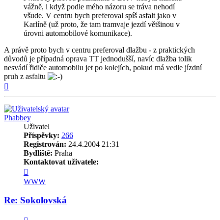
vážně, i když podle mého názoru se tráva nehodí
všude. V centru bych preferoval spíš asfalt jako v
Karlíně (už proto, že tam tramvaje jezdí většinou v
úrovni automobilové komunikace).
A právě proto bych v centru preferoval dlažbu - z praktických
důvodů je případná oprava TT jednodušší, navíc dlažba tolik
nesvádí řidiče automobilu jet po kolejích, pokud má vedle jízdní
pruh z asfaltu
Nahoru
Phabbey
Uživatel
Příspěvky:
266
Registrován:
24.4.2004 21:31
Bydliště:
Praha
Kontaktovat uživatele:
Kontaktovat
uživatele
WWW
Phabbey
Re: Sokolovská
Citovat