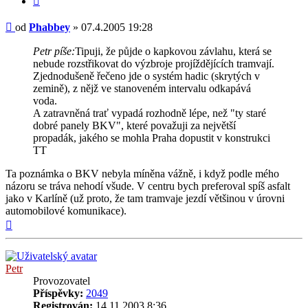
Příspěvek
od
Phabbey
»
07.4.2005 19:28
Petr píše:
Tipuji, že půjde o kapkovou závlahu, která se
nebude rozstřikovat do výzbroje projíždějících tramvají.
Zjednodušeně řečeno jde o systém hadic (skrytých v
zemině), z nějž ve stanoveném intervalu odkapává
voda.
A zatravněná trať vypadá rozhodně lépe, než "ty staré
dobré panely BKV", které považuji za největší
propadák, jakého se mohla Praha dopustit v konstrukci
TT
Ta poznámka o BKV nebyla míněna vážně, i když podle mého
názoru se tráva nehodí všude. V centru bych preferoval spíš asfalt
jako v Karlíně (už proto, že tam tramvaje jezdí většinou v úrovni
automobilové komunikace).
Nahoru
Petr
Provozovatel
Příspěvky:
2049
Registrován:
14.11.2003 8:36