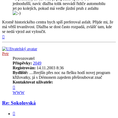
jednodušší, navíc dlažba tolik nesvádí řidiče automobilu
jet po kolejích, pokud má vedle jízdní pruh z asfaltu
Kromě historického centra bych spíš preferoval asfalt. Přijde mi, že
má větší trvanlivost. Dlažba se dost často rozpadá, zvlášť tam, kde
se nedá vjezd aut vyloučit.
Nahoru
Petr
Provozovatel
Příspěvky:
2049
Registrován:
14.11.2003 8:36
Bydliště:
....Brejšín přes noc na flešku hodí novej program
křižovatky, já s Démonem zajedem přešroubovat znač
Kontaktovat uživatele:
Kontaktovat
uživatele
WWW
Petr
Re: Sokolovská
Citovat