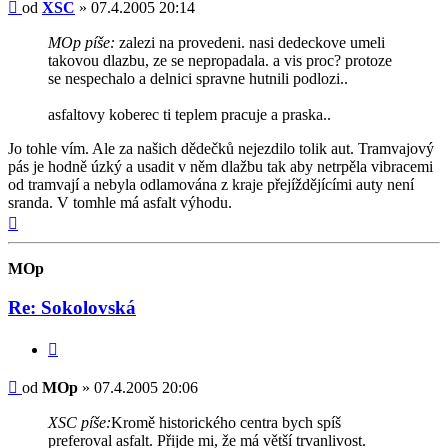
Příspěvek
od
XSC
»
07.4.2005 20:14
MOp píše:
zalezi na provedeni. nasi dedeckove umeli
takovou dlazbu, ze se nepropadala. a vis proc? protoze
se nespechalo a delnici spravne hutnili podlozi..
asfaltovy koberec ti teplem pracuje a praska..
Jo tohle vím. Ale za našich dědečků nejezdilo tolik aut. Tramvajový
pás je hodně úzký a usadit v něm dlažbu tak aby netrpěla vibracemi
od tramvají a nebyla odlamována z kraje přejíždějícími auty není
sranda. V tomhle má asfalt výhodu.
Nahoru
MOp
Re: Sokolovská
Citovat
Příspěvek
od
MOp
»
07.4.2005 20:06
XSC píše:
Kromě historického centra bych spíš
preferoval asfalt. Přijde mi, že má větší trvanlivost.