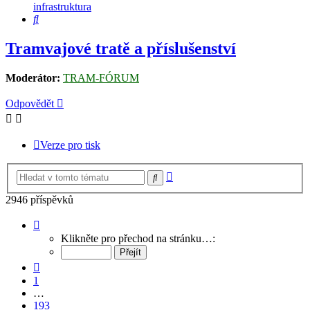
infrastruktura
Hledat
Tramvajové tratě a příslušenství
Moderátor:
TRAM-FÓRUM
Odpovědět
Verze pro tisk
Pokročilé
Hledat
hledání
2946 příspěvků
Stránka
196
Klikněte pro přechod na stránku…:
z
197
Předchozí
1
…
193