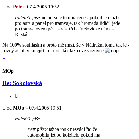
Příspěvek
od
Petr
»
07.4.2005 19:52
radek31 píše:
nejhorší je to obráceně - pokud je dlažba
pro auta a panel pro tramvaje, tak hromada řidičů jede
po tramvajovém pásu - viz. třeba Vršovické nám. -
Ruská
Na 100% souhlasím a proto mě mrzí, že v Nádražní tomu tak je -
rovný asfalt v kolejišti a hrbolatá dlažba ve vozovce
Nahoru
MOp
Re: Sokolovská
Citovat
Příspěvek
od
MOp
»
07.4.2005 19:51
radek31 píše:
Petr píše:
dlažba tolik nesvádí řidiče
automobilu jet po kolejích, pokud má