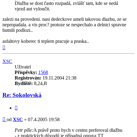
Dlažba se dost často rozpadá, zvlášť tam, kde se nedá
vjezd aut vyloučit.
zalezi na provedeni. nasi dedeckove umeli takovou dlazbu, ze se
nepropadala. a vis proc? protoze se nespechalo a delnici spravne
hutnili podlozi..
asfaltovy koberec ti teplem pracuje a praska..
Nahoru
XSC
Uživatel
Příspěvky:
1568
Registrován:
19.11.2004 21:38
Bydliště:
8,24,B
Re: Sokolovská
Citovat
Příspěvek
od
XSC
»
07.4.2005 19:58
Petr píše:
A právě proto bych v centru preferoval dlažbu
- z praktických důvodů je případná oprava TT