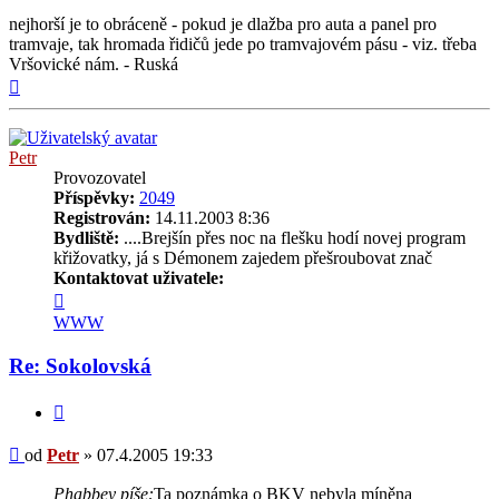
nejhorší je to obráceně - pokud je dlažba pro auta a panel pro
tramvaje, tak hromada řidičů jede po tramvajovém pásu - viz. třeba
Vršovické nám. - Ruská
Nahoru
Petr
Provozovatel
Příspěvky:
2049
Registrován:
14.11.2003 8:36
Bydliště:
....Brejšín přes noc na flešku hodí novej program
křižovatky, já s Démonem zajedem přešroubovat znač
Kontaktovat uživatele:
Kontaktovat
uživatele
WWW
Petr
Re: Sokolovská
Citovat
Příspěvek
od
Petr
»
07.4.2005 19:33
Phabbey píše:
Ta poznámka o BKV nebyla míněna