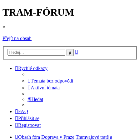
TRAM-FÓRUM
*
Přejít na obsah
Pokročilé
Hledat
hledání
Rychlé odkazy
Témata bez odpovědí
Aktivní témata
Hledat
FAQ
Přihlásit se
Registrovat
Obsah fóra
Doprava v Praze
Tramvajové tratě a