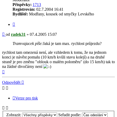
Příspěvky:
1713
Registrován:
02.7.2004 16:41
Bydliště:
Modřany, kousek od smyčky Levského
Citovat
Příspěvek
od
radek31
»
07.4.2005 15:07
Tramvajacek píše:
Jaká je tam max. rychlost průjezdu?
rychlost tam omezená není, ale vzhledem k tomu, že na jednom
konci je návěst pomalu (10 km/h kvůli stavu kolejí) a na druhé
straně je pro změnu "oblouk o malém poloměru" (do 15 km/h) tak to
na žádné divočárny není
Nahoru
Odpovědět
Verze pro tisk
Zobrazit:
Seřadit podle: