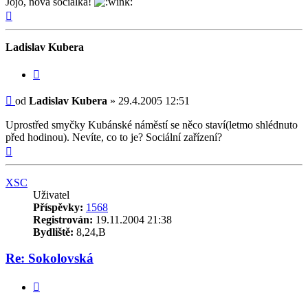
Jojo, nová sociálka!
Nahoru
Ladislav Kubera
Citovat
Příspěvek
od
Ladislav Kubera
»
29.4.2005 12:51
Uprostřed smyčky Kubánské náměstí se něco staví(letmo shlédnuto
před hodinou). Nevíte, co to je? Sociální zařízení?
Nahoru
XSC
Uživatel
Příspěvky:
1568
Registrován:
19.11.2004 21:38
Bydliště:
8,24,B
Re: Sokolovská
Citovat