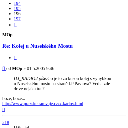
194
195
196
197
Další
MOp
Re: Kolej u Nuselského Mostu
Citovat
Příspěvek
od
MOp
»
01.5.2005 9:46
DJ_RADIO2 píše:
Co je to za kusou kolej s vyhybkou
u Nuselského mostu na straně I.P Pavlova? Vedla zde
drive nejaka trat?
boze, boze...
http://www.prazsketramvaje.cz/x-karlov.html
Nahoru
218
Uživatel