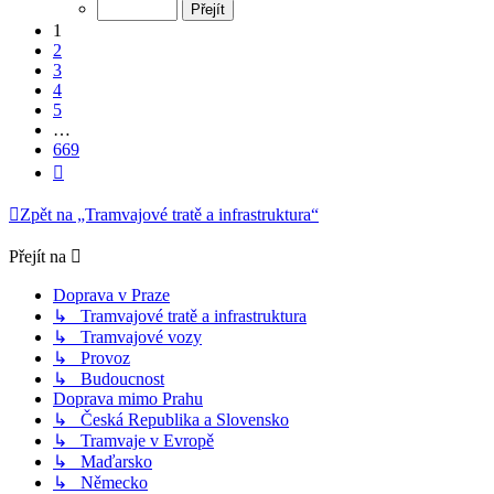
z
669
1
2
3
4
5
…
669
Další
Zpět na „Tramvajové tratě a infrastruktura“
Přejít na
Doprava v Praze
↳ Tramvajové tratě a infrastruktura
↳ Tramvajové vozy
↳ Provoz
↳ Budoucnost
Doprava mimo Prahu
↳ Česká Republika a Slovensko
↳ Tramvaje v Evropě
↳ Maďarsko
↳ Německo