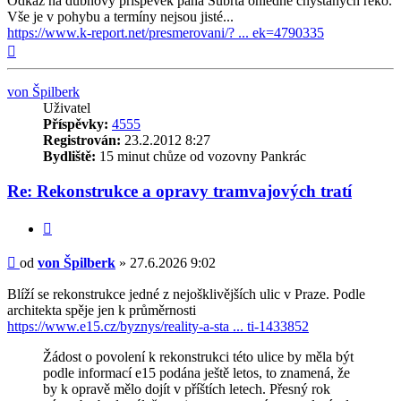
Odkaz na dubnový příspěvek pana Šubrta ohledně chystaných reko.
Vše je v pohybu a termíny nejsou jisté...
https://www.k-report.net/presmerovani/? ... ek=4790335
Nahoru
von Špilberk
Uživatel
Příspěvky:
4555
Registrován:
23.2.2012 8:27
Bydliště:
15 minut chůze od vozovny Pankrác
Re: Rekonstrukce a opravy tramvajových tratí
Citovat
Příspěvek
od
von Špilberk
»
27.6.2026 9:02
Blíží se rekonstrukce jedné z nejošklivějších ulic v Praze. Podle
architekta spěje jen k průměrnosti
https://www.e15.cz/byznys/reality-a-sta ... ti-1433852
Žádost o povolení k rekonstrukci této ulice by měla být
podle informací e15 podána ještě letos, to znamená, že
by k opravě mělo dojít v příštích letech. Přesný rok