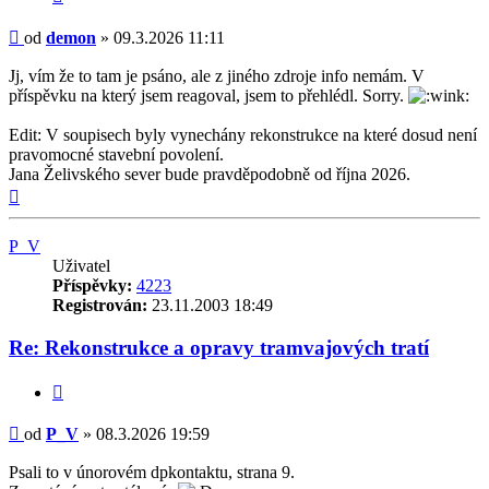
Příspěvek
od
demon
»
09.3.2026 11:11
Jj, vím že to tam je psáno, ale z jiného zdroje info nemám. V
příspěvku na který jsem reagoval, jsem to přehlédl. Sorry.
Edit: V soupisech byly vynechány rekonstrukce na které dosud není
pravomocné stavební povolení.
Jana Želivského sever bude pravděpodobně od října 2026.
Nahoru
P_V
Uživatel
Příspěvky:
4223
Registrován:
23.11.2003 18:49
Re: Rekonstrukce a opravy tramvajových tratí
Citovat
Příspěvek
od
P_V
»
08.3.2026 19:59
Psali to v únorovém dpkontaktu, strana 9.