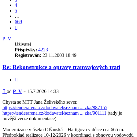
4
5
…
669
Další
P_V
Uživatel
Příspěvky:
4223
Registrován:
23.11.2003 18:49
Re: Rekonstrukce a opravy tramvajových tratí
Citovat
Příspěvek
od
P_V
»
15.7.2026 14:33
Chystá se MTT Jana Želivského sever.
https://tenderarena.cz/dodavatel/seznam ... zka/887155
https://tenderarena.cz/dodavatel/seznam ... zka/901111
(tady je
novější verze dokumentace)
Modernizace v úseku Olšanská – Hartigova v délce cca 665 m.
Předpoklad realizace 10-12/2026 v koordinaci s obnovou vodovodů