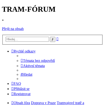
TRAM-FÓRUM
*
Přejít na obsah
Pokročilé
Hledat
hledání
Rychlé odkazy
Témata bez odpovědí
Aktivní témata
Hledat
FAQ
Přihlásit se
Registrovat
Obsah fóra
Doprava v Praze
Tramvajové tratě a