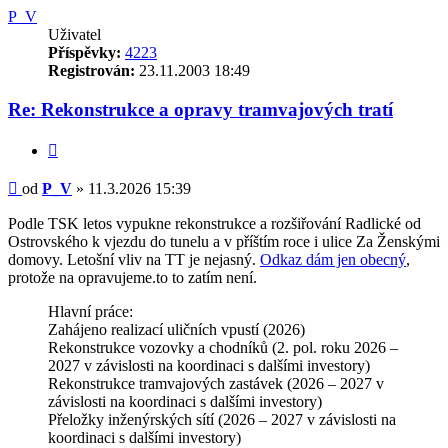
P_V
Uživatel
Příspěvky:
4223
Registrován:
23.11.2003 18:49
Re: Rekonstrukce a opravy tramvajových tratí
Citovat
Příspěvek
od
P_V
»
11.3.2026 15:39
Podle TSK letos vypukne rekonstrukce a rozšiřování Radlické od
Ostrovského k vjezdu do tunelu a v příštím roce i ulice Za Ženskými
domovy. Letošní vliv na TT je nejasný.
Odkaz dám jen obecný
,
protože na opravujeme.to to zatím není.
Hlavní práce:
Zahájeno realizací uličních vpustí (2026)
Rekonstrukce vozovky a chodníků (2. pol. roku 2026 –
2027 v závislosti na koordinaci s dalšími investory)
Rekonstrukce tramvajových zastávek (2026 – 2027 v
závislosti na koordinaci s dalšími investory)
Přeložky inženýrských sítí (2026 – 2027 v závislosti na
koordinaci s dalšími investory)