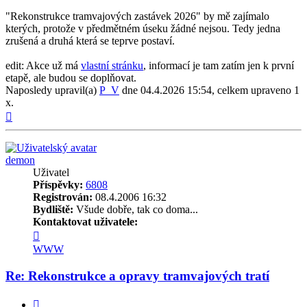
"Rekonstrukce tramvajových zastávek 2026" by mě zajímalo
kterých, protože v předmětném úseku žádné nejsou. Tedy jedna
zrušená a druhá která se teprve postaví.
edit: Akce už má
vlastní stránku
, informací je tam zatím jen k první
etapě, ale budou se doplňovat.
Naposledy upravil(a)
P_V
dne 04.4.2026 15:54, celkem upraveno 1
x.
Nahoru
demon
Uživatel
Příspěvky:
6808
Registrován:
08.4.2006 16:32
Bydliště:
Všude dobře, tak co doma...
Kontaktovat uživatele:
Kontaktovat
uživatele
WWW
demon
Re: Rekonstrukce a opravy tramvajových tratí
Citovat