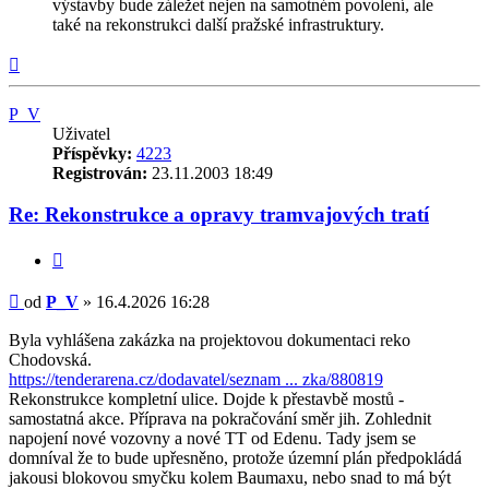
výstavby bude záležet nejen na samotném povolení, ale
také na rekonstrukci další pražské infrastruktury.
Nahoru
P_V
Uživatel
Příspěvky:
4223
Registrován:
23.11.2003 18:49
Re: Rekonstrukce a opravy tramvajových tratí
Citovat
Příspěvek
od
P_V
»
16.4.2026 16:28
Byla vyhlášena zakázka na projektovou dokumentaci reko
Chodovská.
https://tenderarena.cz/dodavatel/seznam ... zka/880819
Rekonstrukce kompletní ulice. Dojde k přestavbě mostů -
samostatná akce. Příprava na pokračování směr jih. Zohlednit
napojení nové vozovny a nové TT od Edenu. Tady jsem se
domníval že to bude upřesněno, protože územní plán předpokládá
jakousi blokovou smyčku kolem Baumaxu, nebo snad to má být