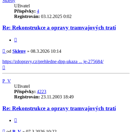
Skleny
Uživatel
Příspěvky:
4
Registrován:
03.12.2025 0:02
Re: Rekonstrukce a opravy tramvajových tratí
Citovat
Příspěvek
od
Skleny
»
08.3.2026 10:14
https://zdopravy.cz/prehledne-dpp-ukaza ... je-275684/
Nahoru
P_V
Uživatel
Příspěvky:
4223
Registrován:
23.11.2003 18:49
Re: Rekonstrukce a opravy tramvajových tratí
Citovat
Příspěvek
od
P_V
»
07.3.2026 10:22