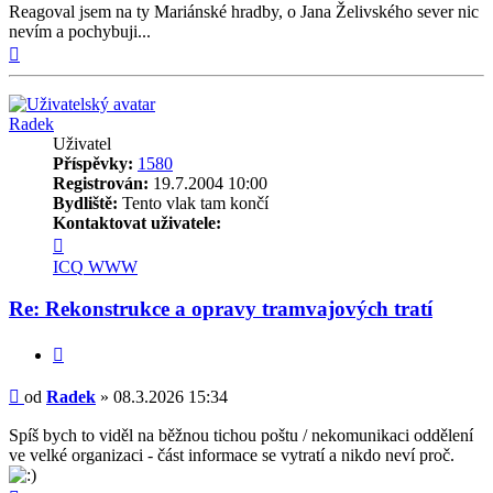
Reagoval jsem na ty Mariánské hradby, o Jana Želivského sever nic
nevím a pochybuji...
Nahoru
Radek
Uživatel
Příspěvky:
1580
Registrován:
19.7.2004 10:00
Bydliště:
Tento vlak tam končí
Kontaktovat uživatele:
Kontaktovat
uživatele
ICQ
WWW
Radek
Re: Rekonstrukce a opravy tramvajových tratí
Citovat
Příspěvek
od
Radek
»
08.3.2026 15:34
Spíš bych to viděl na běžnou tichou poštu / nekomunikaci oddělení
ve velké organizaci - část informace se vytratí a nikdo neví proč.