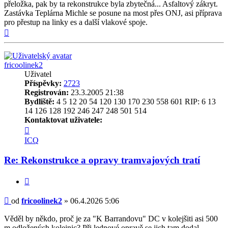
přeložka, pak by ta rekonstrukce byla zbytečná... Asfaltový zákryt.
Zastávka Teplárna Michle se posune na most přes ONJ, asi příprava
pro přestup na linky es a další vlakové spoje.
Nahoru
fricoolinek2
Uživatel
Příspěvky:
2723
Registrován:
23.3.2005 21:38
Bydliště:
4 5 12 20 54 120 130 170 230 558 601 RIP: 6 13
14 126 128 192 246 247 248 501 514
Kontaktovat uživatele:
Kontaktovat
uživatele
ICQ
fricoolinek2
Re: Rekonstrukce a opravy tramvajových tratí
Citovat
Příspěvek
od
fricoolinek2
»
06.4.2026 5:06
Věděl by někdo, proč je za "K Barrandovu" DC v kolejšiti asi 500
m odložených kolejnic? Při lednové opravě se jich tam dodal