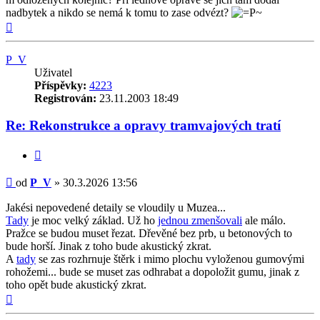
nadbytek a nikdo se nemá k tomu to zase odvézt?
Nahoru
P_V
Uživatel
Příspěvky:
4223
Registrován:
23.11.2003 18:49
Re: Rekonstrukce a opravy tramvajových tratí
Citovat
Příspěvek
od
P_V
»
30.3.2026 13:56
Jakési nepovedené detaily se vloudily u Muzea...
Tady
je moc velký základ. Už ho
jednou zmenšovali
ale málo.
Pražce se budou muset řezat. Dřevěné bez prb, u betonových to
bude horší. Jinak z toho bude akustický zkrat.
A
tady
se zas rozhrnuje štěrk i mimo plochu vyloženou gumovými
rohožemi... bude se muset zas odhrabat a dopoložit gumu, jinak z
toho opět bude akustický zkrat.
Nahoru