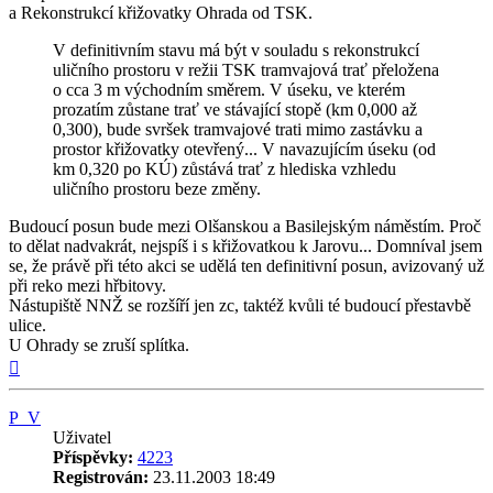
a Rekonstrukcí křižovatky Ohrada od TSK.
V definitivním stavu má být v souladu s rekonstrukcí
uličního prostoru v režii TSK tramvajová trať přeložena
o cca 3 m východním směrem. V úseku, ve kterém
prozatím zůstane trať ve stávající stopě (km 0,000 až
0,300), bude svršek tramvajové trati mimo zastávku a
prostor křižovatky otevřený... V navazujícím úseku (od
km 0,320 po KÚ) zůstává trať z hlediska vzhledu
uličního prostoru beze změny.
Budoucí posun bude mezi Olšanskou a Basilejským náměstím. Proč
to dělat nadvakrát, nejspíš i s křižovatkou k Jarovu... Domníval jsem
se, že právě při této akci se udělá ten definitivní posun, avizovaný už
při reko mezi hřbitovy.
Nástupiště NNŽ se rozšíří jen zc, taktéž kvůli té budoucí přestavbě
ulice.
U Ohrady se zruší splítka.
Nahoru
P_V
Uživatel
Příspěvky:
4223
Registrován:
23.11.2003 18:49