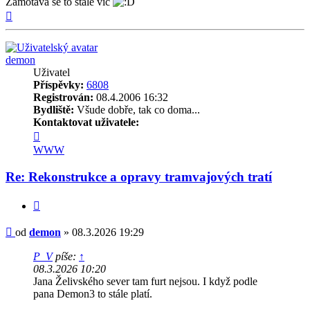
Zamotává se to stále víc
Nahoru
demon
Uživatel
Příspěvky:
6808
Registrován:
08.4.2006 16:32
Bydliště:
Všude dobře, tak co doma...
Kontaktovat uživatele:
Kontaktovat
uživatele
WWW
demon
Re: Rekonstrukce a opravy tramvajových tratí
Citovat
Příspěvek
od
demon
»
08.3.2026 19:29
P_V
píše:
↑
08.3.2026 10:20
Jana Želivského sever tam furt nejsou. I když podle
pana Demon3 to stále platí.