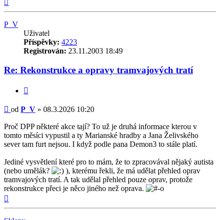
Nahoru
P_V
Uživatel
Příspěvky:
4223
Registrován:
23.11.2003 18:49
Re: Rekonstrukce a opravy tramvajových tratí
Citovat
Příspěvek
od
P_V
»
08.3.2026 10:20
Proč DPP některé akce tají? To už je druhá informace kterou v
tomto měsíci vypustil a ty Marianské hradby a Jana Želivského
sever tam furt nejsou. I když podle pana Demon3 to stále platí.
Jediné vysvětlení které pro to mám, že to zpracovával nějaký autista
(nebo umělák?
), kterému řekli, že má udělat přehled oprav
tramvajových tratí. A tak udělal přehled pouze oprav, protože
rekonstrukce přeci je něco jiného než oprava.
Nahoru