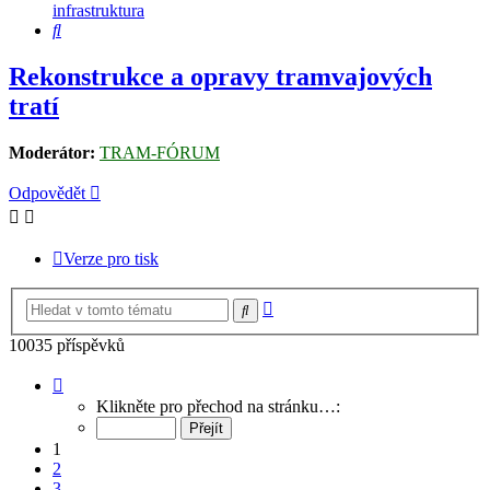
infrastruktura
Hledat
Rekonstrukce a opravy tramvajových
tratí
Moderátor:
TRAM-FÓRUM
Odpovědět
Verze pro tisk
Pokročilé
Hledat
hledání
10035 příspěvků
Stránka
1
Klikněte pro přechod na stránku…:
z
669
1
2
3