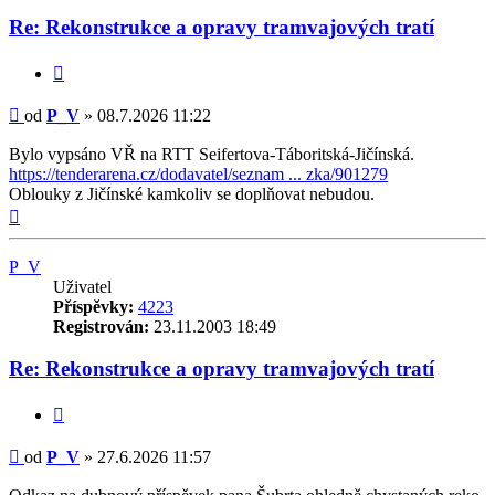
Re: Rekonstrukce a opravy tramvajových tratí
Citovat
Příspěvek
od
P_V
»
08.7.2026 11:22
Bylo vypsáno VŘ na RTT Seifertova-Táboritská-Jičínská.
https://tenderarena.cz/dodavatel/seznam ... zka/901279
Oblouky z Jičínské kamkoliv se doplňovat nebudou.
Nahoru
P_V
Uživatel
Příspěvky:
4223
Registrován:
23.11.2003 18:49
Re: Rekonstrukce a opravy tramvajových tratí
Citovat
Příspěvek
od
P_V
»
27.6.2026 11:57