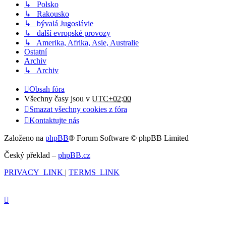
↳ Polsko
↳ Rakousko
↳ bývalá Jugoslávie
↳ další evropské provozy
↳ Amerika, Afrika, Asie, Australie
Ostatní
Archiv
↳ Archiv
Obsah fóra
Všechny časy jsou v
UTC+02:00
Smazat všechny cookies z fóra
Kontaktujte nás
Založeno na
phpBB
® Forum Software © phpBB Limited
Český překlad –
phpBB.cz
PRIVACY_LINK
|
TERMS_LINK