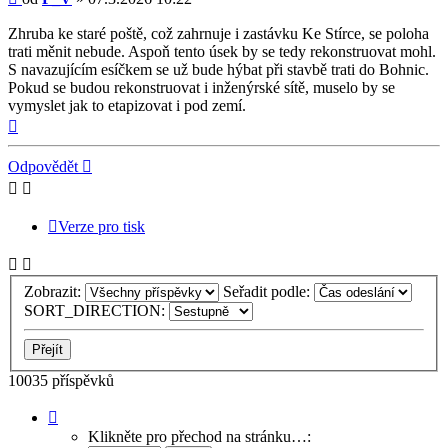
Zhruba ke staré poště, což zahrnuje i zastávku Ke Stírce, se poloha
trati měnit nebude. Aspoň tento úsek by se tedy rekonstruovat mohl.
S navazujícím esíčkem se už bude hýbat při stavbě trati do Bohnic.
Pokud se budou rekonstruovat i inženýrské sítě, muselo by se
vymyslet jak to etapizovat i pod zemí.
Nahoru
Odpovědět
Verze pro tisk
Zobrazit:
Seřadit podle:
SORT_DIRECTION:
10035 příspěvků
Stránka
1
Klikněte pro přechod na stránku…: