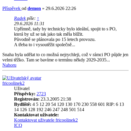
Příspěvek
od
demon
»
29.6.2026 22:26
Radek
píše:
↑
29.6.2026 11:31
Upřímně, tady by technicky bylo ideální, spojit to s PO,
která by už se tak jako tak měla blížit.
Původně se plánovala po 15 letech provozu.
A třeba to i vysoutěžit společně...
Snaha byla udělat to co možná nejrychleji, což v rámci PO půjde jen
velmi těžko. Tam se bavíme o termínu někdy 2029-2035...
Nahoru
fricoolinek2
Uživatel
Příspěvky:
2723
Registrován:
23.3.2005 21:38
Bydliště:
4 5 12 20 54 120 130 170 230 558 601 RIP: 6 13
14 126 128 192 246 247 248 501 514
Kontaktovat uživatele:
Kontaktovat uživatele fricoolinek2
ICQ