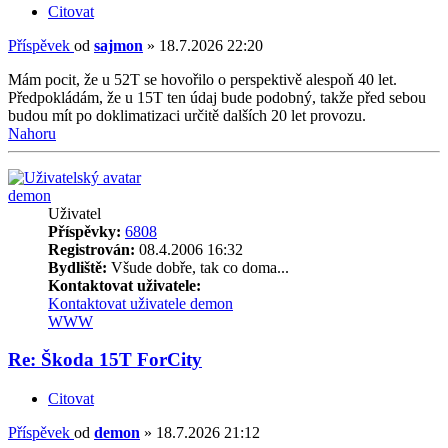
Citovat
Příspěvek
od
sajmon
»
18.7.2026 22:20
Mám pocit, že u 52T se hovořilo o perspektivě alespoň 40 let.
Předpokládám, že u 15T ten údaj bude podobný, takže před sebou
budou mít po doklimatizaci určitě dalších 20 let provozu.
Nahoru
demon
Uživatel
Příspěvky:
6808
Registrován:
08.4.2006 16:32
Bydliště:
Všude dobře, tak co doma...
Kontaktovat uživatele:
Kontaktovat uživatele demon
WWW
Re: Škoda 15T ForCity
Citovat
Příspěvek
od
demon
»
18.7.2026 21:12