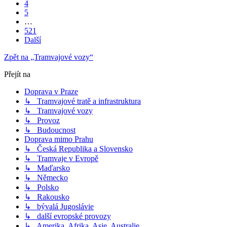
4
5
…
521
Další
Zpět na „Tramvajové vozy“
Přejít na
Doprava v Praze
↳ Tramvajové tratě a infrastruktura
↳ Tramvajové vozy
↳ Provoz
↳ Budoucnost
Doprava mimo Prahu
↳ Česká Republika a Slovensko
↳ Tramvaje v Evropě
↳ Maďarsko
↳ Německo
↳ Polsko
↳ Rakousko
↳ bývalá Jugoslávie
↳ další evropské provozy
↳ Amerika, Afrika, Asie, Australie