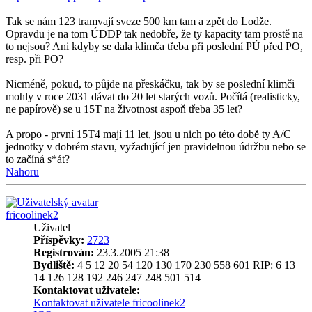
Tak se nám 123 tramvají sveze 500 km tam a zpět do Lodže.
Opravdu je na tom ÚDDP tak nedobře, že ty kapacity tam prostě na
to nejsou? Ani kdyby se dala klimča třeba při poslední PÚ před PO,
resp. při PO?
Nicméně, pokud, to půjde na přeskáčku, tak by se poslední klimči
mohly v roce 2031 dávat do 20 let starých vozů. Počítá (realisticky,
ne papírově) se u 15T na životnost aspoň třeba 35 let?
A propo - první 15T4 mají 11 let, jsou u nich po této době ty A/C
jednotky v dobrém stavu, vyžadující jen pravidelnou údržbu nebo se
to začíná s*át?
Nahoru
fricoolinek2
Uživatel
Příspěvky:
2723
Registrován:
23.3.2005 21:38
Bydliště:
4 5 12 20 54 120 130 170 230 558 601 RIP: 6 13
14 126 128 192 246 247 248 501 514
Kontaktovat uživatele:
Kontaktovat uživatele fricoolinek2