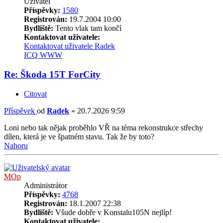
Uživatel
Příspěvky:
1580
Registrován:
19.7.2004 10:00
Bydliště:
Tento vlak tam končí
Kontaktovat uživatele:
Kontaktovat uživatele Radek
ICQ
WWW
Re: Škoda 15T ForCity
Citovat
Příspěvek
od
Radek
»
20.7.2026 9:59
Loni nebo tak nějak proběhlo VŘ na téma rekonstrukce střechy
dílen, která je ve špatném stavu. Tak že by toto?
Nahoru
MOp
Administrátor
Příspěvky:
4768
Registrován:
18.1.2007 22:38
Bydliště:
Všude dobře v Konstalu105N nejlíp!
Kontaktovat uživatele: