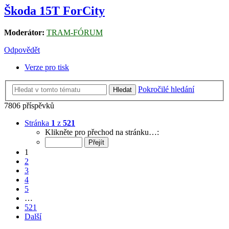
Škoda 15T ForCity
Moderátor:
TRAM-FÓRUM
Odpovědět
Verze pro tisk
Pokročilé hledání
Hledat
7806 příspěvků
Stránka
1
z
521
Klikněte pro přechod na stránku…:
1
2
3
4
5
…
521
Další