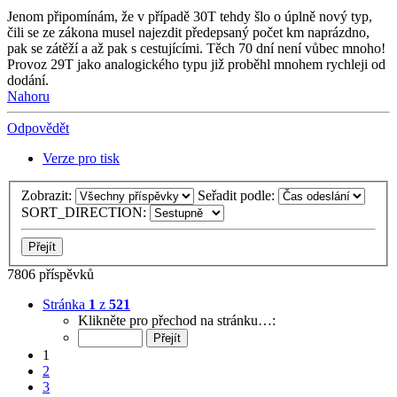
Jenom připomínám, že v případě 30T tehdy šlo o úplně nový typ,
čili se ze zákona musel najezdit předepsaný počet km naprázdno,
pak se zátěží a až pak s cestujícími. Těch 70 dní není vůbec mnoho!
Provoz 29T jako analogického typu již proběhl mnohem rychleji od
dodání.
Nahoru
Odpovědět
Verze pro tisk
Zobrazit:
Seřadit podle:
SORT_DIRECTION:
7806 příspěvků
Stránka
1
z
521
Klikněte pro přechod na stránku…:
1
2
3