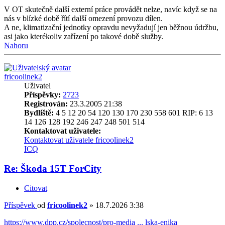
V OT skutečně další externí práce provádět nelze, navíc když se na
nás v blízké době řítí další omezení provozu dílen.
A ne, klimatizační jednotky opravdu nevyžadují jen běžnou údržbu,
asi jako kterékoliv zařízení po takové době služby.
Nahoru
fricoolinek2
Uživatel
Příspěvky:
2723
Registrován:
23.3.2005 21:38
Bydliště:
4 5 12 20 54 120 130 170 230 558 601 RIP: 6 13
14 126 128 192 246 247 248 501 514
Kontaktovat uživatele:
Kontaktovat uživatele fricoolinek2
ICQ
Re: Škoda 15T ForCity
Citovat
Příspěvek
od
fricoolinek2
»
18.7.2026 3:38
https://www.dpp.cz/spolecnost/pro-media ... lska-enika