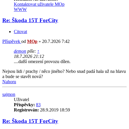
Kontaktovat uživatele MOp
WWW
Re: Škoda 15T ForCity
Citovat
Příspěvek
od
MOp
»
20.7.2026 7:42
demon
píše:
↑
18.7.2026 21:12
....další omezení provozu dílen.
Nejsou lidi / prachy / něco jiného? Nebo snad padá hala už na hlavu
a bude se stavět nová?
Nahoru
sajmon
Uživatel
Příspěvky:
83
Registrován:
28.9.2019 18:59
Re: Škoda 15T ForCity