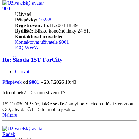
9001
Uživatel
Příspěvky:
10288
Registrován:
15.11.2003 18:49
Bydliště:
Blízko konečné linky 24,51.
Kontaktovat uživatele:
Kontaktovat uživatele 9001
ICQ
WWW
Re: Škoda 15T ForCity
Citovat
Příspěvek
od
9001
»
20.7.2026 10:43
fricoolinek2: Tak ono si vem T3...
15T 100% NP vůz, takže se dává smyl po x letech udělat výraznou
GO, aby dalších 15 let mohla jezdit....
Nahoru
Radek