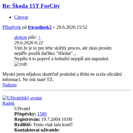
Re: Škoda 15T ForCity
Citovat
Příspěvek
od
fricoolinek2
»
29.6.2026 15:52
demon
píše:
↑
29.6.2026 6:22
Vim že je to pro tebe složitý proces, ale zkus prosím
nejdřív použít tlačítko "Hledat"...
Nepíšu ti to poprvé a bohužel nejspíš ani naposled.
Myslel jsem nějakou skutečně poslední a třeba ne zcela oficiální
informaci. Ne rok staré TZ.
Nahoru
Radek
Uživatel
Příspěvky:
1580
Registrován:
19.7.2004 10:00
Bydliště:
Tento vlak tam končí
Kontaktovat uživatele: