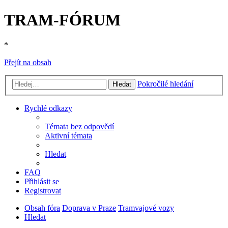
TRAM-FÓRUM
*
Přejít na obsah
Pokročilé hledání
Hledat
Rychlé odkazy
Témata bez odpovědí
Aktivní témata
Hledat
FAQ
Přihlásit se
Registrovat
Obsah fóra
Doprava v Praze
Tramvajové vozy
Hledat