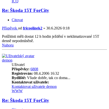
ICQ
Re: Škoda 15T ForCity
Citovat
Příspěvek
od
fricoolinek2
»
30.6.2026 0:18
Potížitisti měli dostat 12 h hodin ježdění v neklimatizované 15T
denně nepodmíněně.
Nahoru
demon
Uživatel
Příspěvky:
6808
Registrován:
08.4.2006 16:32
Bydliště:
Všude dobře, tak co doma...
Kontaktovat uživatele:
Kontaktovat uživatele demon
WWW
Re: Škoda 15T ForCity