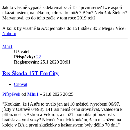
Jak to vlastně vypadá s dekrematizací 15T první serie? Lze aspoň
ukázat prstem, na někoho, kdo za to může? Bém? Nebožtík Šteiner?
Marvanová, co do toho začla v tom roce 2019 rejt?
A kolik by vlastně ta A/C jednotka do 15T stále? 3x 2 Mega? Více?
Nahoru
Mhr1
Uživatel
Příspěvky:
22
Registrován:
25.1.2020 20:01
Re: Škoda 15T ForCity
Citovat
Příspěvek
od
Mhr1
»
21.8.2025 20:25
"Koukám, že i Astře to trvalo jen asi 10 měsíců (vyrobení 06/97,
jízdy v Ostravě 04/98). 14T asi nemá cenu srovnávat, vzhledem k
příbuznosti s Astrou a Vektrou, a u 52T pomohla příbuznost s
bratislavskými vozy? Nicméně u nich koukám, že u ní složení na
koleje v BA a první zkušebky s kaštanstvem byly dělilo 70 dní."