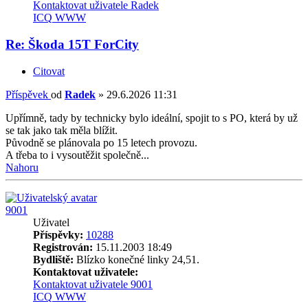
Kontaktovat uživatele Radek
ICQ
WWW
Re: Škoda 15T ForCity
Citovat
Příspěvek
od
Radek
»
29.6.2026 11:31
Upřímně, tady by technicky bylo ideální, spojit to s PO, která by už
se tak jako tak měla blížit.
Původně se plánovala po 15 letech provozu.
A třeba to i vysoutěžit společně...
Nahoru
9001
Uživatel
Příspěvky:
10288
Registrován:
15.11.2003 18:49
Bydliště:
Blízko konečné linky 24,51.
Kontaktovat uživatele:
Kontaktovat uživatele 9001
ICQ
WWW