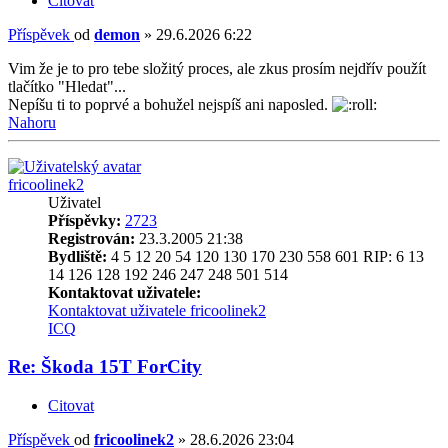
Citovat
Příspěvek
od
demon
»
29.6.2026 6:22
Vim že je to pro tebe složitý proces, ale zkus prosím nejdřív použít
tlačítko "Hledat"...
Nepíšu ti to poprvé a bohužel nejspíš ani naposled.
Nahoru
fricoolinek2
Uživatel
Příspěvky:
2723
Registrován:
23.3.2005 21:38
Bydliště:
4 5 12 20 54 120 130 170 230 558 601 RIP: 6 13
14 126 128 192 246 247 248 501 514
Kontaktovat uživatele:
Kontaktovat uživatele fricoolinek2
ICQ
Re: Škoda 15T ForCity
Citovat
Příspěvek
od
fricoolinek2
»
28.6.2026 23:04