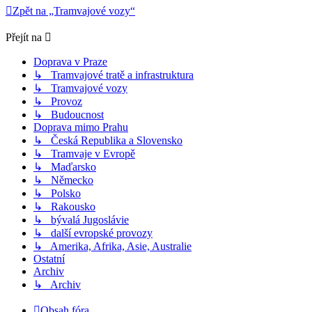
Zpět na „Tramvajové vozy“
Přejít na
Doprava v Praze
↳ Tramvajové tratě a infrastruktura
↳ Tramvajové vozy
↳ Provoz
↳ Budoucnost
Doprava mimo Prahu
↳ Česká Republika a Slovensko
↳ Tramvaje v Evropě
↳ Maďarsko
↳ Německo
↳ Polsko
↳ Rakousko
↳ bývalá Jugoslávie
↳ další evropské provozy
↳ Amerika, Afrika, Asie, Australie
Ostatní
Archiv
↳ Archiv
Obsah fóra