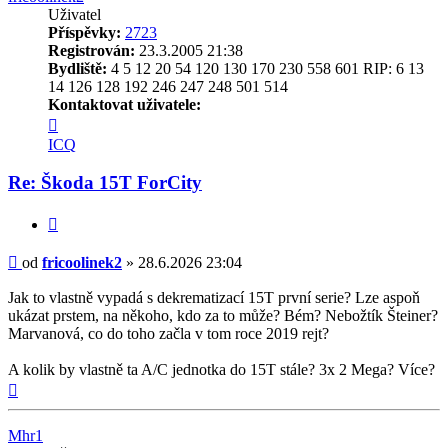
Uživatel
Příspěvky:
2723
Registrován:
23.3.2005 21:38
Bydliště:
4 5 12 20 54 120 130 170 230 558 601 RIP: 6 13
14 126 128 192 246 247 248 501 514
Kontaktovat uživatele:
Kontaktovat
uživatele
ICQ
fricoolinek2
Re: Škoda 15T ForCity
Citovat
Příspěvek
od
fricoolinek2
»
28.6.2026 23:04
Jak to vlastně vypadá s dekrematizací 15T první serie? Lze aspoň
ukázat prstem, na někoho, kdo za to může? Bém? Nebožtík Šteiner?
Marvanová, co do toho začla v tom roce 2019 rejt?
A kolik by vlastně ta A/C jednotka do 15T stále? 3x 2 Mega? Více?
Nahoru
Mhr1