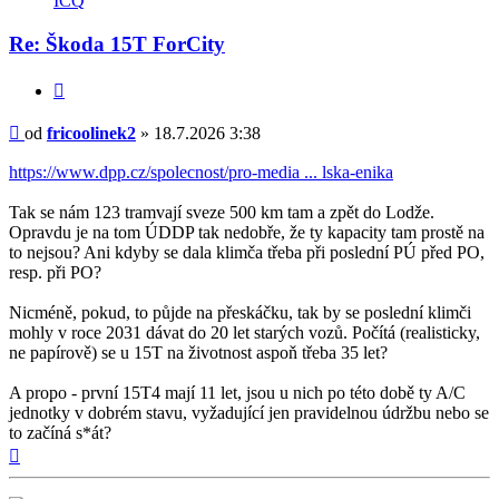
ICQ
fricoolinek2
Re: Škoda 15T ForCity
Citovat
Příspěvek
od
fricoolinek2
»
18.7.2026 3:38
https://www.dpp.cz/spolecnost/pro-media ... lska-enika
Tak se nám 123 tramvají sveze 500 km tam a zpět do Lodže.
Opravdu je na tom ÚDDP tak nedobře, že ty kapacity tam prostě na
to nejsou? Ani kdyby se dala klimča třeba při poslední PÚ před PO,
resp. při PO?
Nicméně, pokud, to půjde na přeskáčku, tak by se poslední klimči
mohly v roce 2031 dávat do 20 let starých vozů. Počítá (realisticky,
ne papírově) se u 15T na životnost aspoň třeba 35 let?
A propo - první 15T4 mají 11 let, jsou u nich po této době ty A/C
jednotky v dobrém stavu, vyžadující jen pravidelnou údržbu nebo se
to začíná s*át?
Nahoru