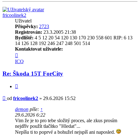
fricoolinek2
Uživatel
Příspěvky:
2723
Registrován:
23.3.2005 21:38
Bydliště:
4 5 12 20 54 120 130 170 230 558 601 RIP: 6 13
14 126 128 192 246 247 248 501 514
Kontaktovat uživatele:
Kontaktovat
uživatele
ICQ
fricoolinek2
Re: Škoda 15T ForCity
Citovat
Příspěvek
od
fricoolinek2
»
29.6.2026 15:52
demon
píše:
↑
29.6.2026 6:22
Vim že je to pro tebe složitý proces, ale zkus prosím
nejdřív použít tlačítko "Hledat"...
Nepíšu ti to poprvé a bohužel nejspíš ani naposled.