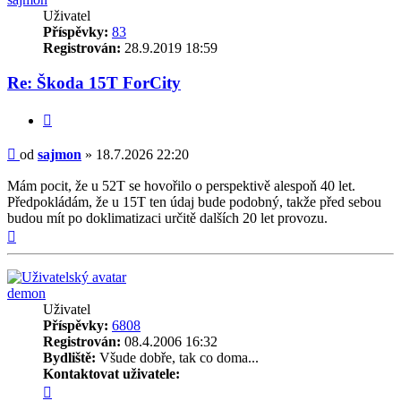
Uživatel
Příspěvky:
83
Registrován:
28.9.2019 18:59
Re: Škoda 15T ForCity
Citovat
Příspěvek
od
sajmon
»
18.7.2026 22:20
Mám pocit, že u 52T se hovořilo o perspektivě alespoň 40 let.
Předpokládám, že u 15T ten údaj bude podobný, takže před sebou
budou mít po doklimatizaci určitě dalších 20 let provozu.
Nahoru
demon
Uživatel
Příspěvky:
6808
Registrován:
08.4.2006 16:32
Bydliště:
Všude dobře, tak co doma...
Kontaktovat uživatele:
Kontaktovat