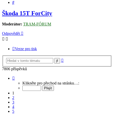
Hledat
Škoda 15T ForCity
Moderátor:
TRAM-FÓRUM
Odpovědět
Verze pro tisk
Pokročilé
Hledat
hledání
7806 příspěvků
Stránka
1
Klikněte pro přechod na stránku…:
z
521
1
2
3
4
5