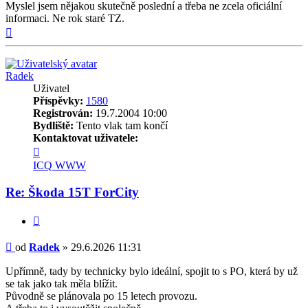
Myslel jsem nějakou skutečně poslední a třeba ne zcela oficiální
informaci. Ne rok staré TZ.
Nahoru
Radek
Uživatel
Příspěvky:
1580
Registrován:
19.7.2004 10:00
Bydliště:
Tento vlak tam končí
Kontaktovat uživatele:
Kontaktovat
uživatele
ICQ
WWW
Radek
Re: Škoda 15T ForCity
Citovat
Příspěvek
od
Radek
»
29.6.2026 11:31
Upřímně, tady by technicky bylo ideální, spojit to s PO, která by už
se tak jako tak měla blížit.
Původně se plánovala po 15 letech provozu.