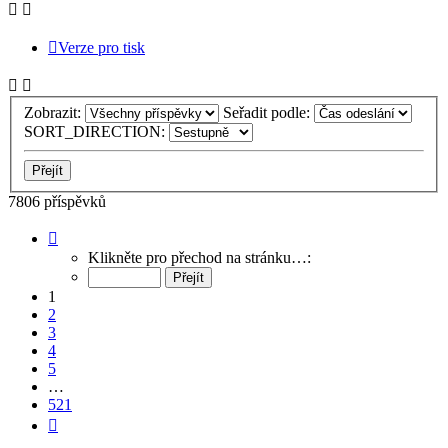
Verze pro tisk
Zobrazit:
Seřadit podle:
SORT_DIRECTION:
7806 příspěvků
Stránka
1
Klikněte pro přechod na stránku…:
z
521
1
2
3
4
5
…
521
Další