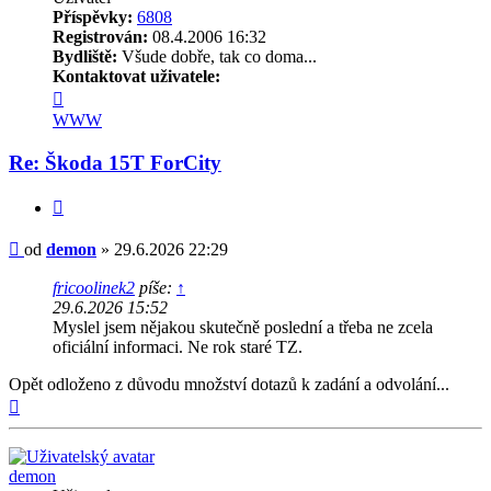
Příspěvky:
6808
Registrován:
08.4.2006 16:32
Bydliště:
Všude dobře, tak co doma...
Kontaktovat uživatele:
Kontaktovat
uživatele
WWW
demon
Re: Škoda 15T ForCity
Citovat
Příspěvek
od
demon
»
29.6.2026 22:29
fricoolinek2
píše:
↑
29.6.2026 15:52
Myslel jsem nějakou skutečně poslední a třeba ne zcela
oficiální informaci. Ne rok staré TZ.
Opět odloženo z důvodu množství dotazů k zadání a odvolání...
Nahoru
demon