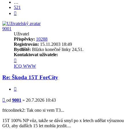
…
521
Další
9001
Uživatel
Příspěvky:
10288
Registrován:
15.11.2003 18:49
Bydliště:
Blízko konečné linky 24,51.
Kontaktovat uživatele:
Kontaktovat
uživatele
ICQ
WWW
9001
Re: Škoda 15T ForCity
Citovat
Příspěvek
od
9001
»
20.7.2026 10:43
fricoolinek2: Tak ono si vem T3...
15T 100% NP vůz, takže se dává smyl po x letech udělat výraznou
GO, aby dalších 15 let mohla jezdit....