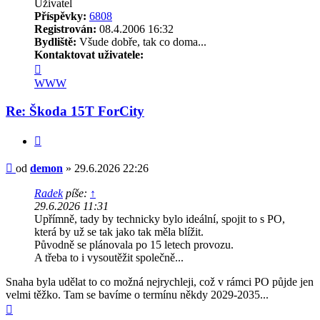
Uživatel
Příspěvky:
6808
Registrován:
08.4.2006 16:32
Bydliště:
Všude dobře, tak co doma...
Kontaktovat uživatele:
Kontaktovat
uživatele
WWW
demon
Re: Škoda 15T ForCity
Citovat
Příspěvek
od
demon
»
29.6.2026 22:26
Radek
píše:
↑
29.6.2026 11:31
Upřímně, tady by technicky bylo ideální, spojit to s PO,
která by už se tak jako tak měla blížit.
Původně se plánovala po 15 letech provozu.
A třeba to i vysoutěžit společně...
Snaha byla udělat to co možná nejrychleji, což v rámci PO půjde jen
velmi těžko. Tam se bavíme o termínu někdy 2029-2035...
Nahoru