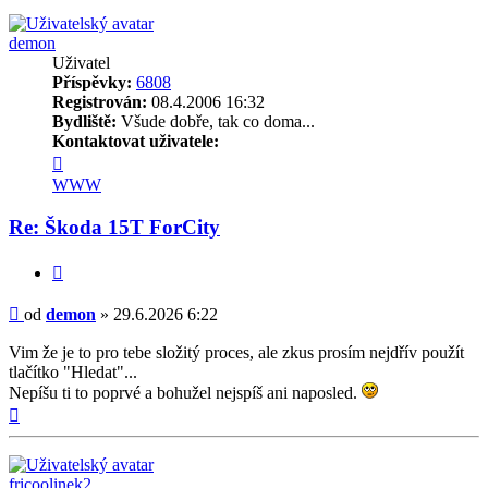
demon
Uživatel
Příspěvky:
6808
Registrován:
08.4.2006 16:32
Bydliště:
Všude dobře, tak co doma...
Kontaktovat uživatele:
Kontaktovat
uživatele
WWW
demon
Re: Škoda 15T ForCity
Citovat
Příspěvek
od
demon
»
29.6.2026 6:22
Vim že je to pro tebe složitý proces, ale zkus prosím nejdřív použít
tlačítko "Hledat"...
Nepíšu ti to poprvé a bohužel nejspíš ani naposled.
Nahoru
fricoolinek2