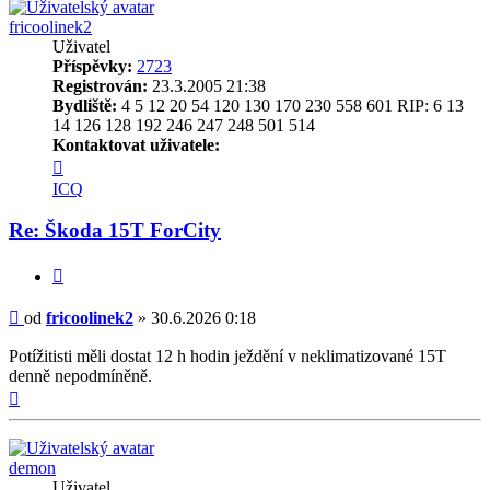
fricoolinek2
Uživatel
Příspěvky:
2723
Registrován:
23.3.2005 21:38
Bydliště:
4 5 12 20 54 120 130 170 230 558 601 RIP: 6 13
14 126 128 192 246 247 248 501 514
Kontaktovat uživatele:
Kontaktovat
uživatele
ICQ
fricoolinek2
Re: Škoda 15T ForCity
Citovat
Příspěvek
od
fricoolinek2
»
30.6.2026 0:18
Potížitisti měli dostat 12 h hodin ježdění v neklimatizované 15T
denně nepodmíněně.
Nahoru
demon
Uživatel