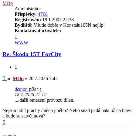
MOp
Administrátor
Příspěvky:
4768
Registrován:
18.1.2007 22:38
Bydliště:
Všude dobře v Konstalu105N nejlíp!
Kontaktovat uživatele:
Kontaktovat
uživatele
WWW
MOp
Re: Škoda 15T ForCity
Citovat
Příspěvek
od
MOp
»
20.7.2026 7:42
demon
píše:
↑
18.7.2026 21:12
....další omezení provozu dílen.
Nejsou lidi / prachy / něco jiného? Nebo snad padá hala už na hlavu
a bude se stavět nová?
Nahoru
sajmon