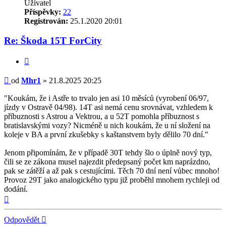
Uživatel
Příspěvky:
22
Registrován:
25.1.2020 20:01
Re: Škoda 15T ForCity
Citovat
Příspěvek
od
Mhr1
»
21.8.2025 20:25
"Koukám, že i Astře to trvalo jen asi 10 měsíců (vyrobení 06/97,
jízdy v Ostravě 04/98). 14T asi nemá cenu srovnávat, vzhledem k
příbuznosti s Astrou a Vektrou, a u 52T pomohla příbuznost s
bratislavskými vozy? Nicméně u nich koukám, že u ní složení na
koleje v BA a první zkušebky s kaštanstvem byly dělilo 70 dní."
Jenom připomínám, že v případě 30T tehdy šlo o úplně nový typ,
čili se ze zákona musel najezdit předepsaný počet km naprázdno,
pak se zátěží a až pak s cestujícími. Těch 70 dní není vůbec mnoho!
Provoz 29T jako analogického typu již proběhl mnohem rychleji od
dodání.
Nahoru
Odpovědět