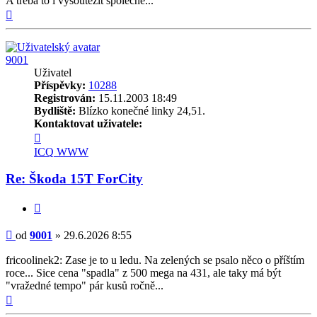
A třeba to i vysoutěžit společně...
Nahoru
9001
Uživatel
Příspěvky:
10288
Registrován:
15.11.2003 18:49
Bydliště:
Blízko konečné linky 24,51.
Kontaktovat uživatele:
Kontaktovat
uživatele
ICQ
WWW
9001
Re: Škoda 15T ForCity
Citovat
Příspěvek
od
9001
»
29.6.2026 8:55
fricoolinek2: Zase je to u ledu. Na zelených se psalo něco o příštím
roce... Sice cena "spadla" z 500 mega na 431, ale taky má být
"vražedné tempo" pár kusů ročně...
Nahoru