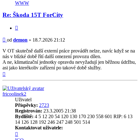
uživatele
WWW
demon
Re: Škoda 15T ForCity
Citovat
Příspěvek
od
demon
»
18.7.2026 21:12
V OT skutečně další externí práce provádět nelze, navíc když se na
nás v blízké době řítí další omezení provozu dílen.
A ne, klimatizační jednotky opravdu nevyžadují jen běžnou údržbu,
asi jako kterékoliv zařízení po takové době služby.
Nahoru
fricoolinek2
Uživatel
Příspěvky:
2723
Registrován:
23.3.2005 21:38
Bydliště:
4 5 12 20 54 120 130 170 230 558 601 RIP: 6 13
14 126 128 192 246 247 248 501 514
Kontaktovat uživatele:
Kontaktovat
uživatele