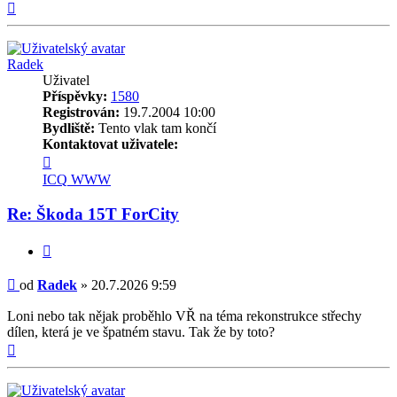
Nahoru
Radek
Uživatel
Příspěvky:
1580
Registrován:
19.7.2004 10:00
Bydliště:
Tento vlak tam končí
Kontaktovat uživatele:
Kontaktovat
uživatele
ICQ
WWW
Radek
Re: Škoda 15T ForCity
Citovat
Příspěvek
od
Radek
»
20.7.2026 9:59
Loni nebo tak nějak proběhlo VŘ na téma rekonstrukce střechy
dílen, která je ve špatném stavu. Tak že by toto?
Nahoru