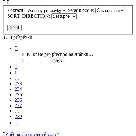
Zobrazit:
Seřadit podle:
SORT_DIRECTION:
3584 příspěvků
Stránka
235
Klikněte pro přechod na stránku…:
z
239
Předchozí
1
…
233
234
235
236
237
…
239
Další
Zpět na „Tramvajové vozy“