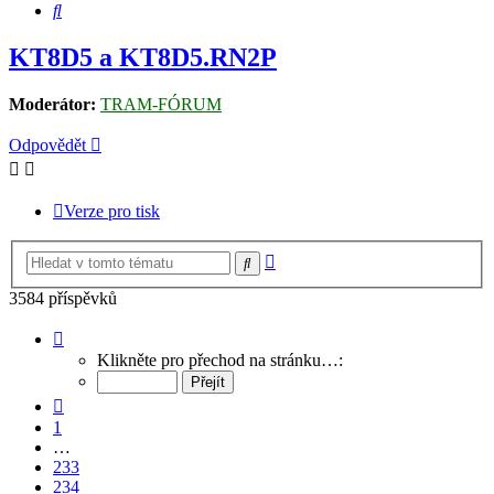
Hledat
KT8D5 a KT8D5.RN2P
Moderátor:
TRAM-FÓRUM
Odpovědět
Verze pro tisk
Pokročilé
Hledat
hledání
3584 příspěvků
Stránka
235
Klikněte pro přechod na stránku…:
z
239
Předchozí
1
…
233
234