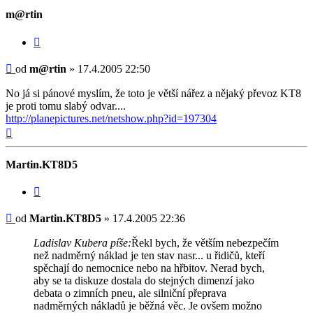
m@rtin
Citovat
Příspěvek
od
m@rtin
»
17.4.2005 22:50
No já si pánové myslím, že toto je větší nářez a nějaký převoz KT8
je proti tomu slabý odvar....
http://planepictures.net/netshow.php?id=197304
Nahoru
Martin.KT8D5
Citovat
Příspěvek
od
Martin.KT8D5
»
17.4.2005 22:36
Ladislav Kubera píše:
Řekl bych, že větším nebezpečím
než nadměrný náklad je ten stav nasr... u řidičů, kteří
spěchají do nemocnice nebo na hřbitov. Nerad bych,
aby se ta diskuze dostala do stejných dimenzí jako
debata o zimních pneu, ale silniční přeprava
nadměrných nákladů je běžná věc. Je ovšem možno