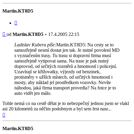
Martin.KT8D5
Citovat
Příspěvek
od
Martin.KT8D5
»
17.4.2005 22:15
Ladislav Kubera píše:
Martin.KT8D5: Na cesty se to
samozřejmě nesmí dostat jen tak. Je nutné povolení MD
s vyznačením trasy. Tu trasu si dopravní firma musí
samozřejmě vytipovat sama. Na trase je pak nutný
doprovod, od určitých rozměrů a hmotností i policejní.
Uzavírají se křižovatky, výjezdy od benzinek,
protisměry v užších místech, od určitých hmotností i
mosty, aby náklad jel prostředkem vozovky. Nevíte
náhodou, jaká firma transport provedla? Na fotce je to
auto vidět jen málo.
Tohle nemá co na cestě dělat je to nebezpečný jednou jsem se vlakl
asi 20 kilometrů za něčim podobnym a byl sem fest nasr...
Nahoru
Martin.KT8D5