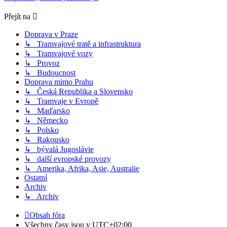
Přejít na
Doprava v Praze
↳ Tramvajové tratě a infrastruktura
↳ Tramvajové vozy
↳ Provoz
↳ Budoucnost
Doprava mimo Prahu
↳ Česká Republika a Slovensko
↳ Tramvaje v Evropě
↳ Maďarsko
↳ Německo
↳ Polsko
↳ Rakousko
↳ bývalá Jugoslávie
↳ další evropské provozy
↳ Amerika, Afrika, Asie, Australie
Ostatní
Archiv
↳ Archiv
Obsah fóra
Všechny časy jsou v
UTC+02:00