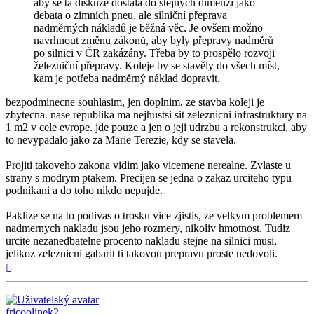
aby se ta diskuze dostala do stejných dimenzí jako
debata o zimních pneu, ale silniční přeprava
nadměrných nákladů je běžná věc. Je ovšem možno
navrhnout změnu zákonů, aby byly přepravy nadměrů
po silnici v ČR zakázány. Třeba by to prospělo rozvoji
železniční přepravy. Koleje by se stavěly do všech míst,
kam je potřeba nadměrný náklad dopravit.
bezpodminecne souhlasim, jen doplnim, ze stavba koleji je
zbytecna. nase republika ma nejhustsi sit zeleznicni infrastruktury na
1 m2 v cele evrope. jde pouze a jen o jeji udrzbu a rekonstrukci, aby
to nevypadalo jako za Marie Terezie, kdy se stavela.
Projiti takoveho zakona vidim jako vicemene nerealne. Zvlaste u
strany s modrym ptakem. Precijen se jedna o zakaz urciteho typu
podnikani a do toho nikdo nepujde.
Paklize se na to podivas o trosku vice zjistis, ze velkym problemem
nadmernych nakladu jsou jeho rozmery, nikoliv hmotnost. Tudiz
urcite nezanedbatelne procento nakladu stejne na silnici musi,
jelikoz zeleznicni gabarit ti takovou prepravu proste nedovoli.
Nahoru
fricoolinek2