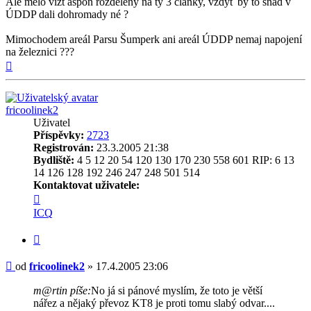
Ale mělo vízt aspoň rozdělený na ty 3 články, vždyť by to snad v
ÚDDP dali dohromady né ?
Mimochodem areál Parsu Šumperk ani areál ÚDDP nemaj napojení
na železnici ???
Nahoru
fricoolinek2
Uživatel
Příspěvky:
2723
Registrován:
23.3.2005 21:38
Bydliště:
4 5 12 20 54 120 130 170 230 558 601 RIP: 6 13
14 126 128 192 246 247 248 501 514
Kontaktovat uživatele:
Kontaktovat
uživatele
ICQ
fricoolinek2
Citovat
Příspěvek
od
fricoolinek2
»
17.4.2005 23:06
m@rtin píše:
No já si pánové myslím, že toto je větší
nářez a nějaký převoz KT8 je proti tomu slabý odvar....