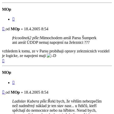
MOp
Citovat
Příspěvek
od
MOp
»
18.4.2005 8:54
fricoolinek2 píše:
Mimochodem areál Parsu Šumperk
ani areál ÚDDP nemaj napojení na železnici ???
vzhledem k tomu, ze v Parsu probihaji opravy zeleznicnich vozidel
je logicke, ze napojeni maji
Nahoru
MOp
Citovat
Příspěvek
od
MOp
»
18.4.2005 8:54
Ladislav Kubera píše:
Řekl bych, že větším nebezpečím
než nadměrný náklad je ten stav nasr... u řidičů, kteří
spěchají do nemocnice nebo na hřbitov. Nerad bych,