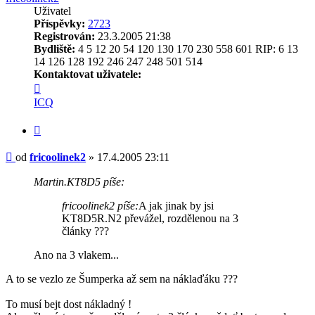
Uživatel
Příspěvky:
2723
Registrován:
23.3.2005 21:38
Bydliště:
4 5 12 20 54 120 130 170 230 558 601 RIP: 6 13
14 126 128 192 246 247 248 501 514
Kontaktovat uživatele:
Kontaktovat
uživatele
ICQ
fricoolinek2
Citovat
Příspěvek
od
fricoolinek2
»
17.4.2005 23:11
Martin.KT8D5 píše:
fricoolinek2 píše:
A jak jinak by jsi
KT8D5R.N2 převážel, rozdělenou na 3
články ???
Ano na 3 vlakem...
A to se vezlo ze Šumperka až sem na náklaďáku ???
To musí bejt dost nákladný !