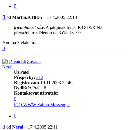
Citovat
Příspěvek
od
Martin.KT8D5
»
17.4.2005 22:13
fricoolinek2 píše:
A jak jinak by jsi KT8D5R.N2
převážel, rozdělenou na 3 články ???
Ano na 3 vlakem...
Nahoru
Neral
Uživatel
Příspěvky:
312
Registrován:
19.11.2003 22:46
Bydliště:
Praha 6
Kontaktovat uživatele:
Kontaktovat
uživatele
ICQ
WWW
Yahoo Messenger
Neral
Citovat
Příspěvek
od
Neral
»
17.4.2005 22:11