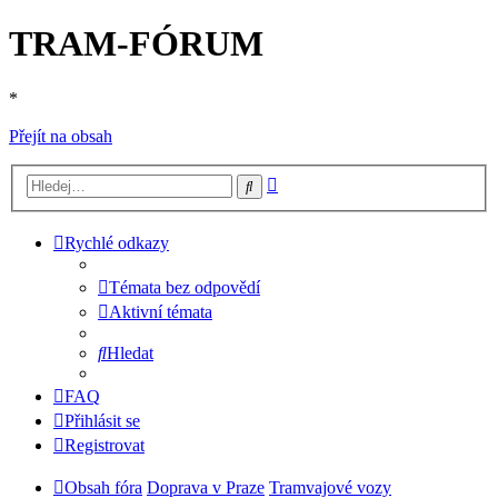
TRAM-FÓRUM
*
Přejít na obsah
Pokročilé
Hledat
hledání
Rychlé odkazy
Témata bez odpovědí
Aktivní témata
Hledat
FAQ
Přihlásit se
Registrovat
Obsah fóra
Doprava v Praze
Tramvajové vozy