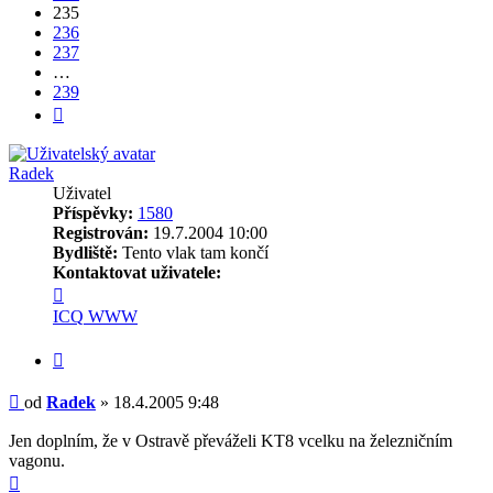
235
236
237
…
239
Další
Radek
Uživatel
Příspěvky:
1580
Registrován:
19.7.2004 10:00
Bydliště:
Tento vlak tam končí
Kontaktovat uživatele:
Kontaktovat
uživatele
ICQ
WWW
Radek
Citovat
Příspěvek
od
Radek
»
18.4.2005 9:48
Jen doplním, že v Ostravě převáželi KT8 vcelku na železničním
vagonu.
Nahoru