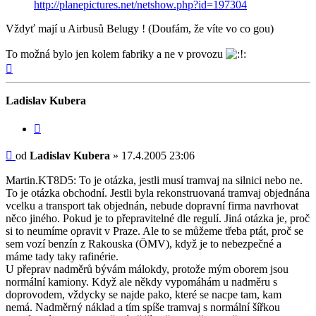
http://planepictures.net/netshow.php?id=197304
Vždyť mají u Airbusů Belugy ! (Doufám, že víte vo co gou)
To možná bylo jen kolem fabriky a ne v provozu
Nahoru
Ladislav Kubera
Citovat
Příspěvek
od
Ladislav Kubera
»
17.4.2005 23:06
Martin.KT8D5: To je otázka, jestli musí tramvaj na silnici nebo ne.
To je otázka obchodní. Jestli byla rekonstruovaná tramvaj objednána
vcelku a transport tak objednán, nebude dopravní firma navrhovat
něco jiného. Pokud je to přepravitelné dle regulí. Jiná otázka je, proč
si to neumíme opravit v Praze. Ale to se můžeme třeba ptát, proč se
sem vozí benzín z Rakouska (ÖMV), když je to nebezpečné a
máme tady taky rafinérie.
U přeprav nadměrů bývám málokdy, protože mým oborem jsou
normální kamiony. Když ale někdy vypomáhám u nadměru s
doprovodem, vždycky se najde pako, které se nacpe tam, kam
nemá. Nadměrný náklad a tím spíše tramvaj s normální šířkou