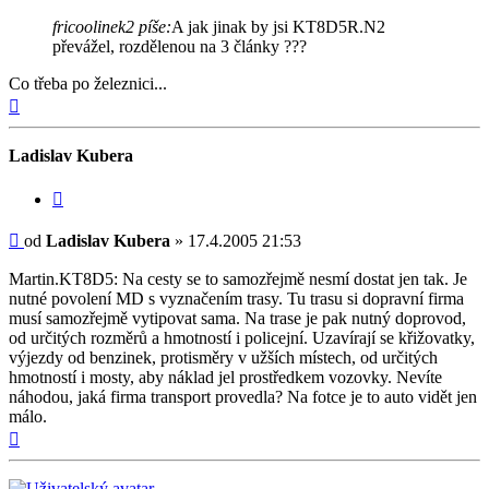
fricoolinek2 píše:
A jak jinak by jsi KT8D5R.N2
převážel, rozdělenou na 3 články ???
Co třeba po železnici...
Nahoru
Ladislav Kubera
Citovat
Příspěvek
od
Ladislav Kubera
»
17.4.2005 21:53
Martin.KT8D5: Na cesty se to samozřejmě nesmí dostat jen tak. Je
nutné povolení MD s vyznačením trasy. Tu trasu si dopravní firma
musí samozřejmě vytipovat sama. Na trase je pak nutný doprovod,
od určitých rozměrů a hmotností i policejní. Uzavírají se křižovatky,
výjezdy od benzinek, protisměry v užších místech, od určitých
hmotností i mosty, aby náklad jel prostředkem vozovky. Nevíte
náhodou, jaká firma transport provedla? Na fotce je to auto vidět jen
málo.
Nahoru