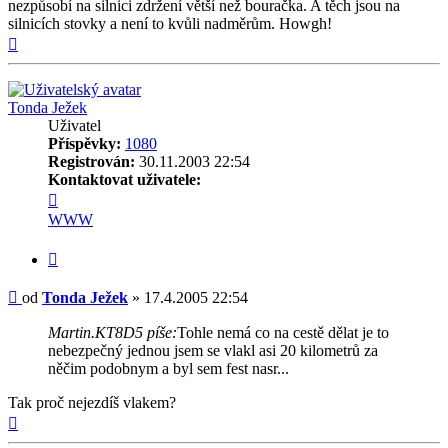
nezpůsobí na silnici zdržení větší než bouračka. A těch jsou na
silnicích stovky a není to kvůli nadměrům. Howgh!
Nahoru
Tonda Ježek
Uživatel
Příspěvky:
1080
Registrován:
30.11.2003 22:54
Kontaktovat uživatele:
Kontaktovat
uživatele
WWW
Tonda
Ježek
Citovat
Příspěvek
od
Tonda Ježek
»
17.4.2005 22:54
Martin.KT8D5 píše:
Tohle nemá co na cestě dělat je to
nebezpečný jednou jsem se vlakl asi 20 kilometrů za
něčim podobnym a byl sem fest nasr...
Tak proč nejezdíš vlakem?
Nahoru