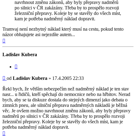
navrhnout změnu zákonů, aby byly přepravy nadměrů
po silnici v ČR zakázány. Třeba by to prospělo rozvoji
železniční přepravy. Koleje by se stavěly do všech míst,
kam je potřeba nadměrný náklad dopravit.
Tramvaj není nezbytný náklad který musí na cestu, pokud tento
názor obhajujete asi nejezdíte autem...
Nahoru
Ladislav Kubera
Citovat
Příspěvek
od
Ladislav Kubera
»
17.4.2005 22:33
Řekl bych, že větším nebezpečím než nadměrný náklad je ten stav
nasr... u řidičů, kteří spěchají do nemocnice nebo na hřbitov. Nerad
bych, aby se ta diskuze dostala do stejných dimenzí jako debata o
zimních pneu, ale silniční přeprava nadměrných nákladů je běžná
věc. Je ovšem možno navrhnout změnu zákonů, aby byly přepravy
nadměrů po silnici v ČR zakázány. Třeba by to prospělo rozvoji
železniční přepravy. Koleje by se stavěly do všech míst, kam je
potřeba nadměrný náklad dopravit.
Nahoru