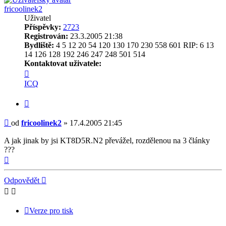
fricoolinek2
Uživatel
Příspěvky:
2723
Registrován:
23.3.2005 21:38
Bydliště:
4 5 12 20 54 120 130 170 230 558 601 RIP: 6 13
14 126 128 192 246 247 248 501 514
Kontaktovat uživatele:
Kontaktovat
uživatele
ICQ
fricoolinek2
Citovat
Příspěvek
od
fricoolinek2
»
17.4.2005 21:45
A jak jinak by jsi KT8D5R.N2 převážel, rozdělenou na 3 články
???
Nahoru
Odpovědět
Verze pro tisk