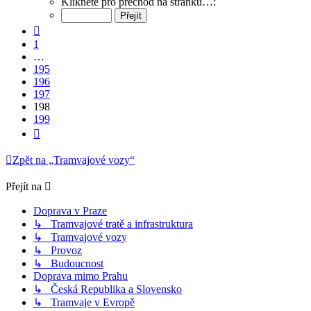
Klikněte pro přechod na stránku…:
z
199
Předchozí
1
…
195
196
197
198
199
Další
Zpět na „Tramvajové vozy“
Přejít na
Doprava v Praze
↳ Tramvajové tratě a infrastruktura
↳ Tramvajové vozy
↳ Provoz
↳ Budoucnost
Doprava mimo Prahu
↳ Česká Republika a Slovensko
↳ Tramvaje v Evropě