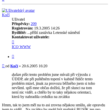
Kočí
Uživatel
Příspěvky:
209
Registrován:
19.3.2005 14:26
Bydliště:
...příští zastávka Letenské náměstí
Kontaktovat uživatele:
Kontaktovat
uživatele
ICQ
WWW
Kočí
Citovat
Příspěvek
od
Kočí
»
20.6.2005 16:20
dušan píše:
tento problém jsme mívali při výjezdu z
ÚDDP, ale při puštěném topení v kabině řidiče tento
problém mizel, jinak za provozu běžného jsem si toho
nevšiml. spíš mne občas dožírá, že při slunci na tom
není nic vidět. a chtělo by to taky nějakou orientaci,
která by nahradila cedulku na zrcátku
Hmm, tak to jsem měl na to asi zrovna nějakou smůlu, ale opravdu
jsem to viděl... Na zrcátku by mohl být malinký BUSÍK jen pro