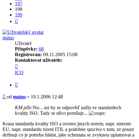
197
198
199
Další
matus
Uživatel
Příspěvky:
68
Registrován:
09.11.2005 15:08
Kontaktovat uživatele:
Kontaktovat
uživatele
ICQ
matus
Citovat
Příspěvek
od
matus
»
19.1.2006 12:48
KM píše:
No... asi by se odpověď našla ve standardech
kvality ISO. Tady se něco porušuje...
Krasa standardu kvality ISO a rovnez jinych norem, napr. smernic
EU, napr. standardu rizeni ITIL a podobne spociva v tom, ze pouze
definuji co je potreba hlidat, jake schemata se zvyknou uplatnovat a