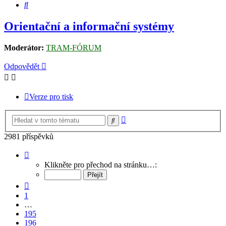
Hledat
Orientační a informační systémy
Moderátor:
TRAM-FÓRUM
Odpovědět
Verze pro tisk
Pokročilé
Hledat
hledání
2981 příspěvků
Stránka
198
Klikněte pro přechod na stránku…:
z
199
Předchozí
1
…
195
196