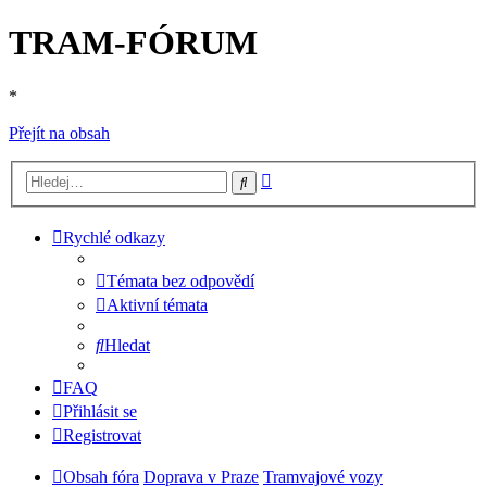
TRAM-FÓRUM
*
Přejít na obsah
Pokročilé
Hledat
hledání
Rychlé odkazy
Témata bez odpovědí
Aktivní témata
Hledat
FAQ
Přihlásit se
Registrovat
Obsah fóra
Doprava v Praze
Tramvajové vozy