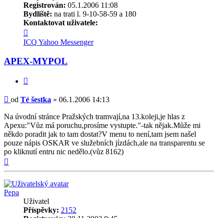
Registrován:
05.1.2006 11:08
Bydliště:
na trati l. 9-10-58-59 a 180
Kontaktovat uživatele:
Kontaktovat
uživatele
ICQ
Yahoo Messenger
Té
šestka
APEX-MYPOL
Citovat
Příspěvek
od
Té šestka
»
06.1.2006 14:13
Na úvodní stránce Pražských tramvají,na 13.koleji,je hlas z
Apexu:"Vůz má poruchu,prosíme vystupte."-tak nějak.Může mi
někdo poradit jak to tam dostat?V menu to není,tam jsem našel
pouze nápis OSKAR ve služebních jízdách,ale na transparentu se
po kliknutí entru nic nedělo.(vůz 8162)
Nahoru
Pepa
Uživatel
Příspěvky:
2152