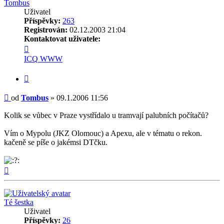
Tombus
Uživatel
Příspěvky:
263
Registrován:
02.12.2003 21:04
Kontaktovat uživatele:
Kontaktovat
uživatele
ICQ
WWW
Tombus
Citovat
Příspěvek
od
Tombus
»
09.1.2006 11:56
Kolik se vůbec v Praze vystřídalo u tramvají palubních počítačů?
Vím o Mypolu (JKZ Olomouc) a Apexu, ale v tématu o rekon.
kačeně se píše o jakémsi DTčku.
Nahoru
Té šestka
Uživatel
Příspěvky:
26