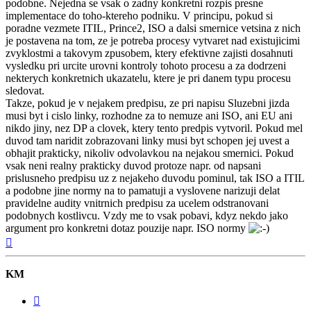
podobne. Nejedna se vsak o zadny konkretni rozpis presne
implementace do toho-ktereho podniku. V principu, pokud si
poradne vezmete ITIL, Prince2, ISO a dalsi smernice vetsina z nich
je postavena na tom, ze je potreba procesy vytvaret nad existujicimi
zvyklostmi a takovym zpusobem, ktery efektivne zajisti dosahnuti
vysledku pri urcite urovni kontroly tohoto procesu a za dodrzeni
nekterych konkretnich ukazatelu, ktere je pri danem typu procesu
sledovat.
Takze, pokud je v nejakem predpisu, ze pri napisu Sluzebni jizda
musi byt i cislo linky, rozhodne za to nemuze ani ISO, ani EU ani
nikdo jiny, nez DP a clovek, ktery tento predpis vytvoril. Pokud mel
duvod tam naridit zobrazovani linky musi byt schopen jej uvest a
obhajit prakticky, nikoliv odvolavkou na nejakou smernici. Pokud
vsak neni realny prakticky duvod protoze napr. od napsani
prislusneho predpisu uz z nejakeho duvodu pominul, tak ISO a ITIL
a podobne jine normy na to pamatuji a vyslovene narizuji delat
pravidelne audity vnitrnich predpisu za ucelem odstranovani
podobnych kostlivcu. Vzdy me to vsak pobavi, kdyz nekdo jako
argument pro konkretni dotaz pouzije napr. ISO normy
Nahoru
KM
Citovat