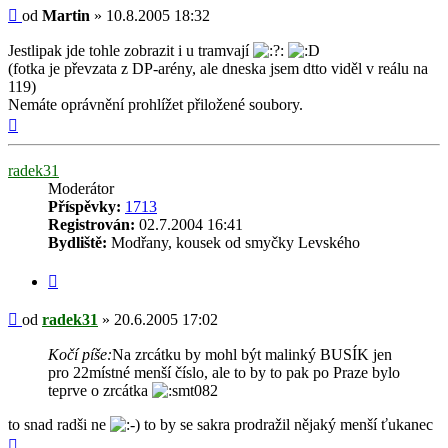
Příspěvek
od
Martin
»
10.8.2005 18:32
Jestlipak jde tohle zobrazit i u tramvají
(fotka je převzata z DP-arény, ale dneska jsem dtto viděl v reálu na
119)
Nemáte oprávnění prohlížet přiložené soubory.
Nahoru
radek31
Moderátor
Příspěvky:
1713
Registrován:
02.7.2004 16:41
Bydliště:
Modřany, kousek od smyčky Levského
Citovat
Příspěvek
od
radek31
»
20.6.2005 17:02
Kočí píše:
Na zrcátku by mohl být malinký BUSÍK jen
pro 22místné menší číslo, ale to by to pak po Praze bylo
teprve o zrcátka
to snad radši ne
to by se sakra prodražil nějaký menší ťukanec
Nahoru