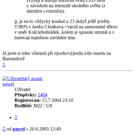
zvyšují a snižují intenzitu svitu LED diod
v závislosti na intenzitě okolního světla (z
interiéru i exteriéru).
jj, já na to vždycky koukal u 23 (když ještě jezdily
T3RP) v úseku Chotkova->vjezd na samostatné těleso
v směr Král.lehohrádek. kolem je spoustu stromů a v
tramvaji najednou zavládne tma.
Já jsem si toho všimnul při vjezdu/výjezdu z/do tunelu na
Barrandově
Nahoru
pawel
Uživatel
Příspěvky:
2404
Registrován:
15.7.2004 23:10
Bydliště:
M22 / U8
Citovat
Příspěvek
od
pawel
»
20.6.2005 12:49