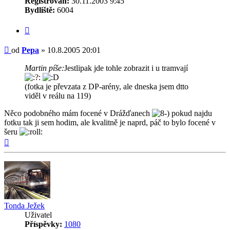
Registrován:
30.11.2003 9:45
Bydliště:
6004
Citovat
Příspěvek
od
Pepa
»
10.8.2005 20:01
Martin píše:
Jestlipak jde tohle zobrazit i u tramvají
(fotka je převzata z DP-arény, ale dneska jsem dtto
viděl v reálu na 119)
Něco podobného mám focené v Drážďanech
pokud najdu
fotku tak ji sem hodim, ale kvalitně je naprd, páč to bylo focené v
šeru
Nahoru
Tonda Ježek
Uživatel
Příspěvky:
1080