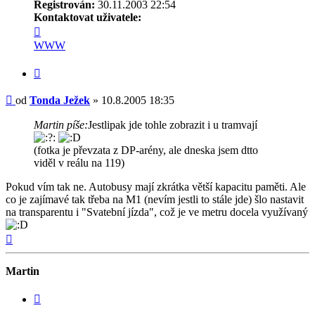
Registrován:
30.11.2003 22:54
Kontaktovat uživatele:
Kontaktovat
uživatele
WWW
Tonda
Ježek
Citovat
Příspěvek
od
Tonda Ježek
»
10.8.2005 18:35
Martin píše:
Jestlipak jde tohle zobrazit i u tramvají
(fotka je převzata z DP-arény, ale dneska jsem dtto
viděl v reálu na 119)
Pokud vím tak ne. Autobusy mají zkrátka větší kapacitu paměti. Ale
co je zajímavé tak třeba na M1 (nevím jestli to stále jde) šlo nastavit
na transparentu i "Svatební jízda", což je ve metru docela využívaný
Nahoru
Martin
Citovat