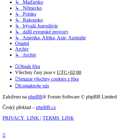
↳ Maďarsko
↳ Německo
↳ Polsko
↳ Rakousko
↳ bývalá Jugoslávie
↳ další evropské provozy
↳ Amerika, Afrika, Asie, Australie
Ostatní
Archiv
↳ Archiv
Obsah fóra
Všechny časy jsou v
UTC+02:00
Smazat všechny cookies z fóra
Kontaktujte nás
Založeno na
phpBB
® Forum Software © phpBB Limited
Český překlad –
phpBB.cz
PRIVACY_LINK
|
TERMS_LINK