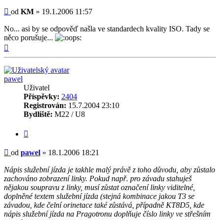
Příspěvek
od
KM
»
19.1.2006 11:57
No... asi by se odpověď našla ve standardech kvality ISO. Tady se
něco porušuje...
Nahoru
pawel
Uživatel
Příspěvky:
2404
Registrován:
15.7.2004 23:10
Bydliště:
M22 / U8
Citovat
Příspěvek
od
pawel
»
18.1.2006 18:21
Nápis služební jízda je takhle malý právě z toho důvodu, aby zůstalo
zachováno zobrazení linky. Pokud např. pro závadu stahuješ
nějakou soupravu z linky, musí zůstat označení linky viditelné,
doplněné textem služební jízda (stejná kombinace jakou T3 se
závadou, kde čelní orinetace také zůstává, případně KT8D5, kde
nápis služební jízda na Pragotronu doplňuje číslo linky ve střešním