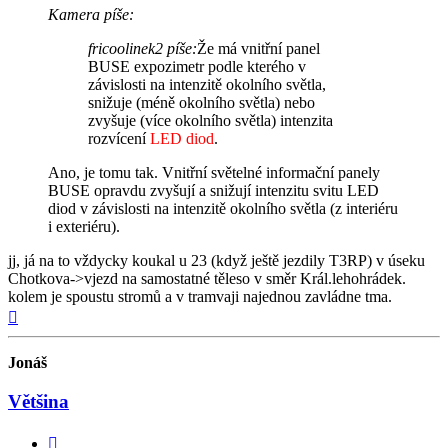
Kamera píše:
fricoolinek2 píše:
Že má vnitřní panel
BUSE expozimetr podle kterého v
závislosti na intenzitě okolního světla,
snižuje (méně okolního světla) nebo
zvyšuje (více okolního světla) intenzita
rozvícení
LED diod
.
Ano, je tomu tak. Vnitřní světelné informační panely
BUSE opravdu zvyšují a snižují intenzitu svitu LED
diod v závislosti na intenzitě okolního světla (z interiéru
i exteriéru).
jj, já na to vždycky koukal u 23 (když ještě jezdily T3RP) v úseku
Chotkova->vjezd na samostatné těleso v směr Král.lehohrádek.
kolem je spoustu stromů a v tramvaji najednou zavládne tma.
Nahoru
Jonáš
Většina
Citovat