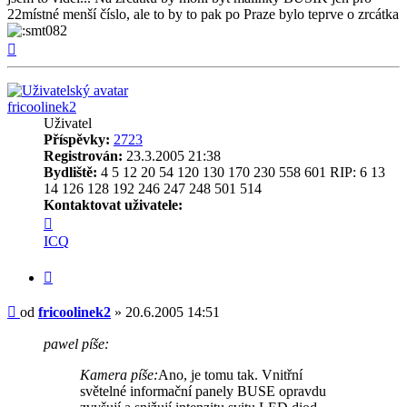
22místné menší číslo, ale to by to pak po Praze bylo teprve o zrcátka
Nahoru
fricoolinek2
Uživatel
Příspěvky:
2723
Registrován:
23.3.2005 21:38
Bydliště:
4 5 12 20 54 120 130 170 230 558 601 RIP: 6 13
14 126 128 192 246 247 248 501 514
Kontaktovat uživatele:
Kontaktovat
uživatele
ICQ
fricoolinek2
Citovat
Příspěvek
od
fricoolinek2
»
20.6.2005 14:51
pawel píše:
Kamera píše:
Ano, je tomu tak. Vnitřní
světelné informační panely BUSE opravdu