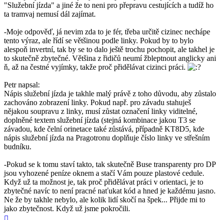
"Služební jízda" a jiné že to neni pro přepravu cestujících a tudíž ho
ta tramvaj nemusí dál zajímat.
-Moje odpověď, já nevim zda to je fér, třeba určitě cizinec nechápe
tento výraz, ale řídí se většinou podle linky. Pokud by to bylo
alespoň invertní, tak by se to dalo ještě trochu pochopit, ale takhel je
to skutečně zbytečné. Většina z řidičů neumí žbleptnout anglicky ani
ň, až na čestné vyjímky, takže proč přidělávat cizinci práci.
Petr napsal:
Nápis služební jízda je takhle malý právě z toho důvodu, aby zůstalo
zachováno zobrazení linky. Pokud např. pro závadu stahuješ
nějakou soupravu z linky, musí zůstat označení linky viditelné,
doplněné textem služební jízda (stejná kombinace jakou T3 se
závadou, kde čelní orinetace také zůstává, případně KT8D5, kde
nápis služební jízda na Pragotronu doplňuje číslo linky ve střešním
budníku.
-Pokud se k tomu staví takto, tak skutečně Buse transparenty pro DP
jsou vyhozené peníze oknem a stačí Vám pouze plastové cedule.
Když už ta možnost je, tak proč přidělávat práci v orientaci, je to
zbytečné navíc to není pracné naťukat kód a hned je každému jasno.
Ne že by takhle nebylo, ale kolik lidí skočí na špek... Přijde mi to
jako zbytečnost. Když už jsme pokročili.
Nahoru