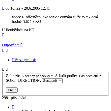
Příspěvek
od
Jonáš
»
20.6.2005 12:41
radek31 píše:
něco jako tohle? všímám si, že to tak dělá
hodně řidičů z KO
I Hloubětínští na KT
Nahoru
Odpovědět
Verze pro tisk
Zobrazit:
Seřadit podle:
SORT_DIRECTION:
2981 příspěvků
Stránka
198