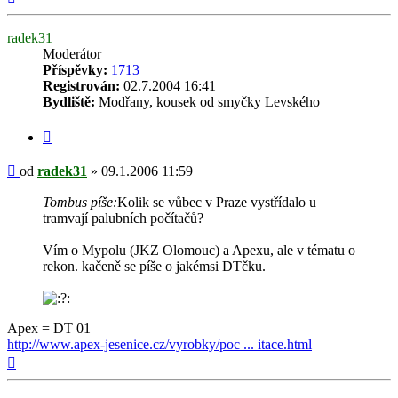
radek31
Moderátor
Příspěvky:
1713
Registrován:
02.7.2004 16:41
Bydliště:
Modřany, kousek od smyčky Levského
Citovat
Příspěvek
od
radek31
»
09.1.2006 11:59
Tombus píše:
Kolik se vůbec v Praze vystřídalo u
tramvají palubních počítačů?
Vím o Mypolu (JKZ Olomouc) a Apexu, ale v tématu o
rekon. kačeně se píše o jakémsi DTčku.
Apex = DT 01
http://www.apex-jesenice.cz/vyrobky/poc ... itace.html
Nahoru