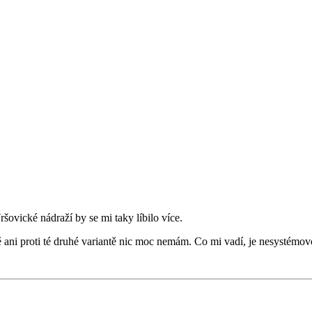
šovické nádraží by se mi taky líbilo více.
dě ani proti té druhé variantě nic moc nemám. Co mi vadí, je nesystémo