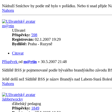
Nádraží Smíchov by podle mě bylo v pořádku. Nebo ti snad přijde Nád
Nahoru
m@rtin
Uživatel
Příspěvky:
598
Registrován:
02.1.2007 19:29
Bydliště:
Praha - Ruzyně
Citovat
Příspěvek
od
m@rtin
»
30.5.2007 21:48
Sídliště BSS je pojmenované podle bývalého brandýského závodu BSS
Ještě delší než Sídliště BSS je název Brandýs nad Labem-Stará Boles
Nahoru
Jabberwocky
ďábelský pedagog
Příspěvky:
1849