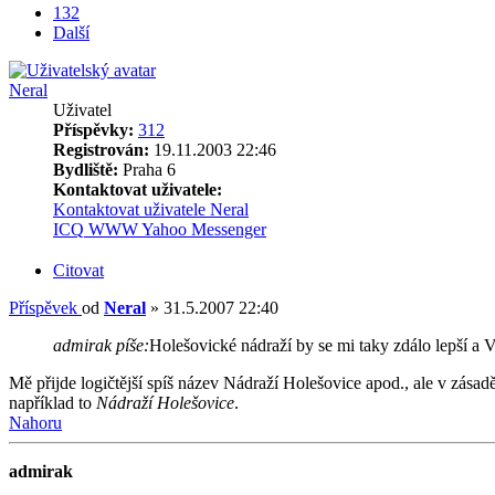
132
Další
Neral
Uživatel
Příspěvky:
312
Registrován:
19.11.2003 22:46
Bydliště:
Praha 6
Kontaktovat uživatele:
Kontaktovat uživatele Neral
ICQ
WWW
Yahoo Messenger
Citovat
Příspěvek
od
Neral
»
31.5.2007 22:40
admirak píše:
Holešovické nádraží by se mi taky zdálo lepší a Vr
Mě přijde logičtější spíš název Nádraží Holešovice apod., ale v zása
například to
Nádraží Holešovice
.
Nahoru
admirak