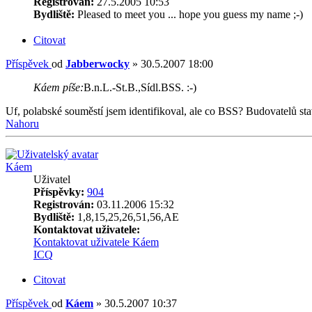
Registrován:
27.5.2005 10:53
Bydliště:
Pleased to meet you ... hope you guess my name ;-)
Citovat
Příspěvek
od
Jabberwocky
»
30.5.2007 18:00
Káem píše:
B.n.L.-St.B.,Sídl.BSS. :-)
Uf, polabské souměstí jsem identifikoval, ale co BSS? Budovatelů st
Nahoru
Káem
Uživatel
Příspěvky:
904
Registrován:
03.11.2006 15:32
Bydliště:
1,8,15,25,26,51,56,AE
Kontaktovat uživatele:
Kontaktovat uživatele Káem
ICQ
Citovat
Příspěvek
od
Káem
»
30.5.2007 10:37