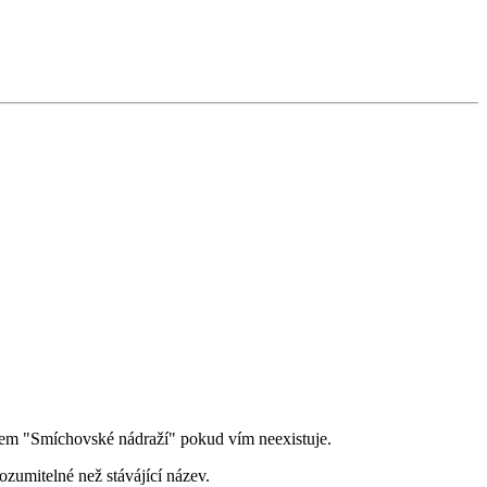
énem "Smíchovské nádraží" pokud vím neexistuje.
zumitelné než stávájící název.