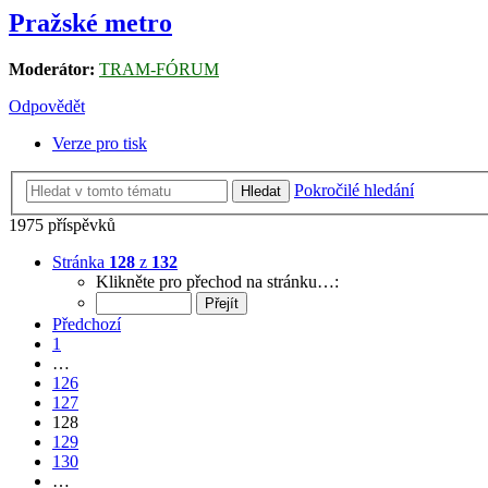
Pražské metro
Moderátor:
TRAM-FÓRUM
Odpovědět
Verze pro tisk
Pokročilé hledání
Hledat
1975 příspěvků
Stránka
128
z
132
Klikněte pro přechod na stránku…:
Předchozí
1
…
126
127
128
129
130
…