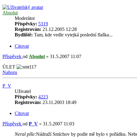
Absolut
Moderátor
Příspěvky:
5319
Registrován:
21.12.2005 12:28
Bydliště:
Tam, kde vedle vytejká poslední flaška...
Citovat
Příspěvek
od
Absolut
»
31.5.2007 11:07
ÚLET
Nahoru
P_V
Uživatel
Příspěvky:
4223
Registrován:
23.11.2003 18:49
Citovat
Příspěvek
od
P_V
»
31.5.2007 11:03
Neral píše:
Nádraží Smíchov by podle mě bylo v pořádku. Nebo t