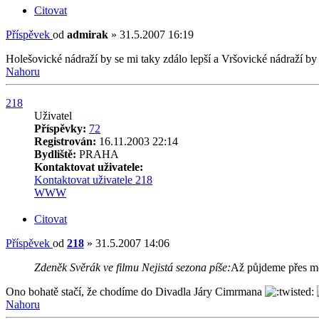
Citovat
Příspěvek
od
admirak
»
31.5.2007 16:19
Holešovické nádraží by se mi taky zdálo lepší a Vršovické nádraží by s
Nahoru
218
Uživatel
Příspěvky:
72
Registrován:
16.11.2003 22:14
Bydliště:
PRAHA
Kontaktovat uživatele:
Kontaktovat uživatele 218
WWW
Citovat
Příspěvek
od
218
»
31.5.2007 14:06
Zdeněk Svěrák ve filmu Nejistá sezona píše:
Až půjdeme přes m
Ono bohatě stačí, že chodíme do Divadla Járy Cimrmana
Nahoru