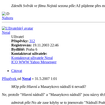
Zdeněk Svěrák ve filmu Nejistá sezona píše:
Až půjdeme přes mo
Nahoru
Neral
Uživatel
Příspěvky:
312
Registrován:
19.11.2003 22:46
Bydliště:
Praha 6
Kontaktovat uživatele:
Kontaktovat uživatele Neral
ICQ
WWW
Yahoo Messenger
Citovat
Příspěvek
od
Neral
»
31.5.2007 1:01
MOp píše:
Hlavní a Masarykovo nádraží ti nevadí?
Ne, protože "Hlavní nádraží" a "Masarykovo nádraží" jsou názvy těc
admirak píše:
No ale zase kdyby se to jmenovalo "Nádraží Prah