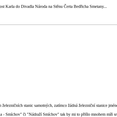
st Karla do Divadla Národa na Stěnu Čerta Bedřicha Smetany...
h železničních stanic samotných, zatímco žádná železniční stanice jm
a - Smíchov" či "Nádraží Smíchov" tak by mi to přišlo mnohem míň sro