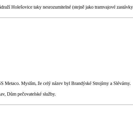
raží Holešovice taky nesrozumitelné (stejně jako tramvajové zastávky
 Metaco. Myslím, že celý název byl Brandýské Strojírny a Slévárny.
lav, Dům pečovatelské služby.