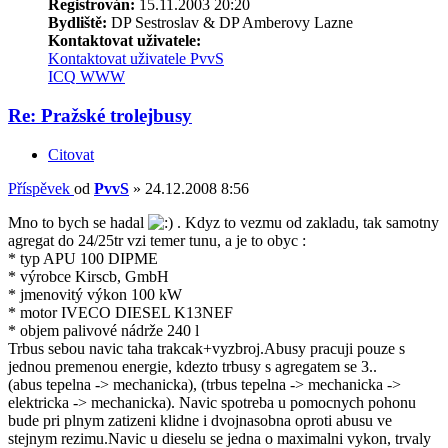
Registrován:
15.11.2003 20:20
Bydliště:
DP Sestroslav & DP Amberovy Lazne
Kontaktovat uživatele:
Kontaktovat uživatele PvvS
ICQ
WWW
Re: Pražské trolejbusy
Citovat
Příspěvek
od
PvvS
»
24.12.2008 8:56
Mno to bych se hadal
. Kdyz to vezmu od zakladu, tak samotny
agregat do 24/25tr vzi temer tunu, a je to obyc :
* typ APU 100 DIPME
* výrobce Kirscb, GmbH
* jmenovitý výkon 100 kW
* motor IVECO DIESEL K13NEF
* objem palivové nádrže 240 l
Trbus sebou navic taha trakcak+vyzbroj.Abusy pracuji pouze s
jednou premenou energie, kdezto trbusy s agregatem se 3..
(abus tepelna -> mechanicka), (trbus tepelna -> mechanicka ->
elektricka -> mechanicka). Navic spotreba u pomocnych pohonu
bude pri plnym zatizeni klidne i dvojnasobna oproti abusu ve
stejnym rezimu.Navic u dieselu se jedna o maximalni vykon, trvaly