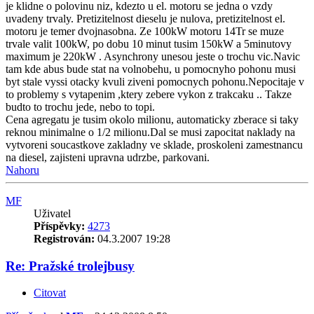
je klidne o polovinu niz, kdezto u el. motoru se jedna o vzdy
uvadeny trvaly. Pretizitelnost dieselu je nulova, pretizitelnost el.
motoru je temer dvojnasobna. Ze 100kW motoru 14Tr se muze
trvale valit 100kW, po dobu 10 minut tusim 150kW a 5minutovy
maximum je 220kW . Asynchrony unesou jeste o trochu vic.Navic
tam kde abus bude stat na volnobehu, u pomocnyho pohonu musi
byt stale vyssi otacky kvuli ziveni pomocnych pohonu.Nepocitaje v
to problemy s vytapenim ,ktery zebere vykon z trakcaku .. Takze
budto to trochu jede, nebo to topi.
Cena agregatu je tusim okolo milionu, automaticky zberace si taky
reknou minimalne o 1/2 milionu.Dal se musi zapocitat naklady na
vytvoreni soucastkove zakladny ve sklade, proskoleni zamestnancu
na diesel, zajisteni upravna udrzbe, parkovani.
Nahoru
MF
Uživatel
Příspěvky:
4273
Registrován:
04.3.2007 19:28
Re: Pražské trolejbusy
Citovat