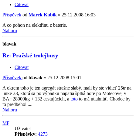
Citovat
Příspěvek
od
Marek Kubík
»
25.12.2008 16:03
A co pohon na elektřinu z baterie.
Nahoru
blavak
Re: Pražské trolejbusy
Citovat
Příspěvek
od
blavak
»
25.12.2008 15:01
A okrem toho je ten agregát strašne slabý, mali by ste vidieť 25tr na
linke 33, ktorá sa po výpadku napätia šplhá hore po Molecovej v
BA : 28000kg + 132 cestujúcich, a
toto
to má utiahnúť. Chodec by
to predbehol.....
Nahoru
MF
Uživatel
Příspěvky:
4273