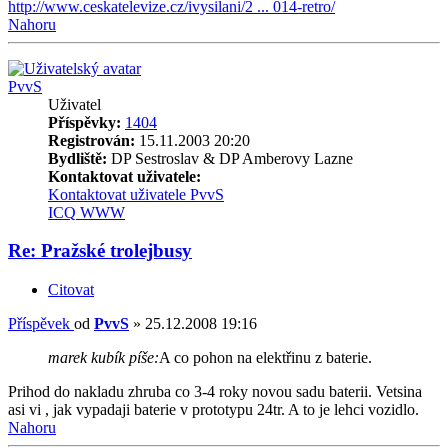
http://www.ceskatelevize.cz/ivysilani/2 ... 014-retro/
Nahoru
PvvS
Uživatel
Příspěvky:
1404
Registrován:
15.11.2003 20:20
Bydliště:
DP Sestroslav & DP Amberovy Lazne
Kontaktovat uživatele:
Kontaktovat uživatele PvvS
ICQ
WWW
Re: Pražské trolejbusy
Citovat
Příspěvek
od
PvvS
»
25.12.2008 19:16
marek kubík píše:
A co pohon na elektřinu z baterie.
Prihod do nakladu zhruba co 3-4 roky novou sadu baterii. Vetsina
asi vi , jak vypadaji baterie v prototypu 24tr. A to je lehci vozidlo.
Nahoru