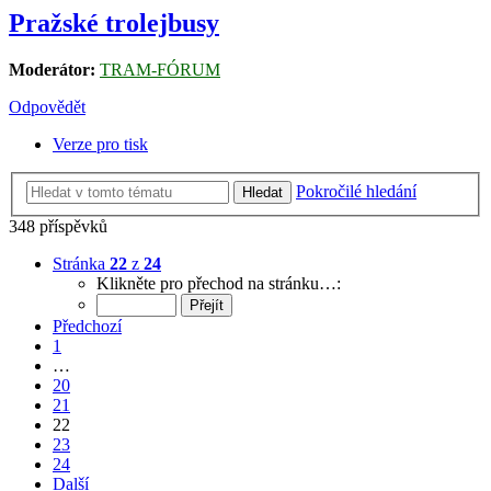
Pražské trolejbusy
Moderátor:
TRAM-FÓRUM
Odpovědět
Verze pro tisk
Pokročilé hledání
Hledat
348 příspěvků
Stránka
22
z
24
Klikněte pro přechod na stránku…:
Předchozí
1
…
20
21
22
23
24
Další