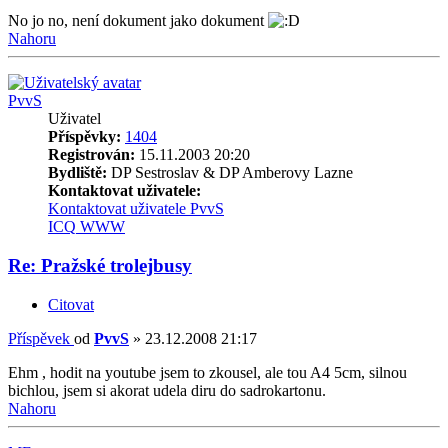
No jo no, není dokument jako dokument
Nahoru
PvvS
Uživatel
Příspěvky:
1404
Registrován:
15.11.2003 20:20
Bydliště:
DP Sestroslav & DP Amberovy Lazne
Kontaktovat uživatele:
Kontaktovat uživatele PvvS
ICQ
WWW
Re: Pražské trolejbusy
Citovat
Příspěvek
od
PvvS
»
23.12.2008 21:17
Ehm , hodit na youtube jsem to zkousel, ale tou A4 5cm, silnou
bichlou, jsem si akorat udela diru do sadrokartonu.
Nahoru