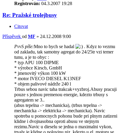
Registrován:
04.3.2007 19:28
Re: Pražské trolejbusy
Citovat
Příspěvek
od
MF
»
24.12.2008 9:00
PvvS píše:
Mno to bych se hadal
. Kdyz to vezmu
od zakladu, tak samotny agregat do 24/25tr vzi temer
tunu, a je to obyc :
* typ APU 100 DIPME
* výrobce Kirscb, GmbH
* jmenovitý výkon 100 kW
* motor IVECO DIESEL K13NEF
* objem palivové nádrže 240 l
Trbus sebou navic taha trakcak+vyzbroj.Abusy pracuji
pouze s jednou premenou energie, kdezto trbusy s
agregatem se 3..
(abus tepelna -> mechanicka), (trbus tepelna ->
mechanicka -> elektricka -> mechanicka). Navic
spotreba u pomocnych pohonu bude pri plnym zatizeni
klidne i dvojnasobna oproti abusu ve stejnym
rezimu.Navic u dieselu se jedna o maximalni vykon,
trvaly je klidne o polovinu niz, kdezto u el. motoru se