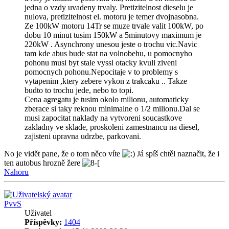
jedna o vzdy uvadeny trvaly. Pretizitelnost dieselu je
nulova, pretizitelnost el. motoru je temer dvojnasobna.
Ze 100kW motoru 14Tr se muze trvale valit 100kW, po
dobu 10 minut tusim 150kW a 5minutovy maximum je
220kW . Asynchrony unesou jeste o trochu vic.Navic
tam kde abus bude stat na volnobehu, u pomocnyho
pohonu musi byt stale vyssi otacky kvuli ziveni
pomocnych pohonu.Nepocitaje v to problemy s
vytapenim ,ktery zebere vykon z trakcaku .. Takze
budto to trochu jede, nebo to topi.
Cena agregatu je tusim okolo milionu, automaticky
zberace si taky reknou minimalne o 1/2 milionu.Dal se
musi zapocitat naklady na vytvoreni soucastkove
zakladny ve sklade, proskoleni zamestnancu na diesel,
zajisteni upravna udrzbe, parkovani.
No je vidět pane, že o tom něco víte
Já spíš chtěl naznačit, že i
ten autobus hrozně žere
Nahoru
PvvS
Uživatel
Příspěvky:
1404