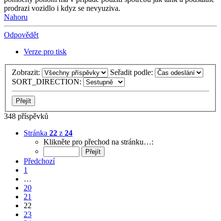
prodrazi vozidlo i kdyz se nevyuziva.
Nahoru
Odpovědět
Verze pro tisk
Zobrazit:
Seřadit podle:
SORT_DIRECTION:
348 příspěvků
Stránka
22
z
24
Klikněte pro přechod na stránku…:
Předchozí
1
…
20
21
22
23