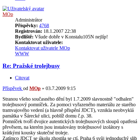
MOp
Administrátor
Příspěvky:
4768
Registrován:
18.1.2007 22:38
Bydliště:
Všude dobře v Konstalu105N nejlíp!
Kontaktovat uživatele:
Kontaktovat uživatele MOp
WWW
Re: Pražské trolejbusy
Citovat
Příspěvek
od
MOp
»
03.7.2009 9:15
Stranou všeho současného dění byl 1.7.2009 slavnostně "odhalen"
trolejbusový pomníček. Za pomoci vyřazeného materiálu ze starého
tramvajového vedení (a hlavně přispění JDCT), vznikla neobvyklá
památka v Šárecké ulici, poblíž domu č.p. 38.
Pomníček tvoří dvojice autentických trolejbusových sloupů opatřená
převěsem, na kterém jsou instalovány trolejbusové izolátory s
krátkými kousky skutečné troleje.
Zatímco JDCT se úkolu zhostila se ctí, Praha 6 svůj jednoduchý slib