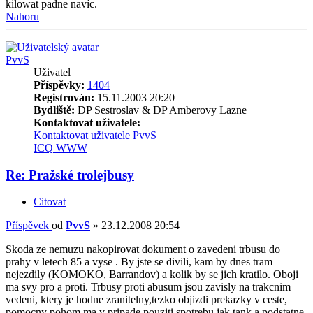
kilowat padne navíc.
Nahoru
PvvS
Uživatel
Příspěvky:
1404
Registrován:
15.11.2003 20:20
Bydliště:
DP Sestroslav & DP Amberovy Lazne
Kontaktovat uživatele:
Kontaktovat uživatele PvvS
ICQ
WWW
Re: Pražské trolejbusy
Citovat
Příspěvek
od
PvvS
»
23.12.2008 20:54
Skoda ze nemuzu nakopirovat dokument o zavedeni trbusu do
prahy v letech 85 a vyse . By jste se divili, kam by dnes tram
nejezdily (KOMOKO, Barrandov) a kolik by se jich kratilo. Oboji
ma svy pro a proti. Trbusy proti abusum jsou zavisly na trakcnim
vedeni, ktery je hodne zranitelny,tezko objizdi prekazky v ceste,
pomocny pohom ma v pripade pouziti spotrebu jak tank a podstatne