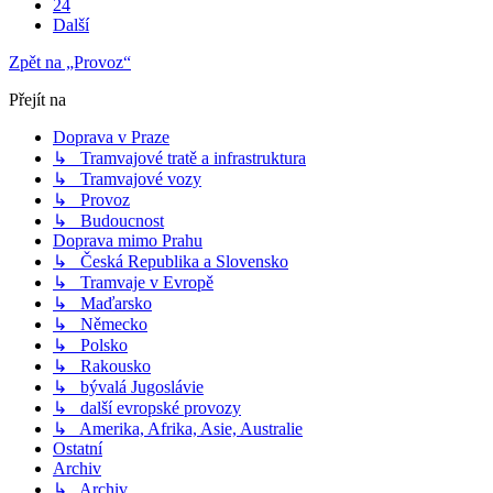
24
Další
Zpět na „Provoz“
Přejít na
Doprava v Praze
↳ Tramvajové tratě a infrastruktura
↳ Tramvajové vozy
↳ Provoz
↳ Budoucnost
Doprava mimo Prahu
↳ Česká Republika a Slovensko
↳ Tramvaje v Evropě
↳ Maďarsko
↳ Německo
↳ Polsko
↳ Rakousko
↳ bývalá Jugoslávie
↳ další evropské provozy
↳ Amerika, Afrika, Asie, Australie
Ostatní
Archiv
↳ Archiv