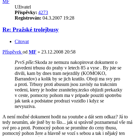
MF
Uživatel
Příspěvky:
4273
Registrován:
04.3.2007 19:28
Re: Pražské trolejbusy
Citovat
Příspěvek
od
MF
»
23.12.2008 20:58
PvvS píše:
Skoda ze nemuzu nakopirovat dokument o
zavedeni trbusu do prahy v letech 85 a vyse . By jste se
divili, kam by dnes tram nejezdily (KOMOKO,
Barrandov) a kolik by se jich kratilo. Oboji ma svy pro
a proti. Trbusy proti abusum jsou zavisly na trakcnim
vedeni, ktery je hodne zranitelny,tezko objizdi prekazky
v ceste, pomocny pohom ma v pripade pouziti spotrebu
jak tank a podstatne prodrazi vozidlo i kdyz se
nevyuziva.
A není možné dokument hodit na youtube a dát sem odkaz? Já to
tedy neumím, ale jistě by to šlo... jak si správně poznamenal vše má
své pro a proti. Pomocný pohon se promítne do ceny tbusu,
pomocný pohon žere a hlavně se vozí s sebou a tak i nějaký ten