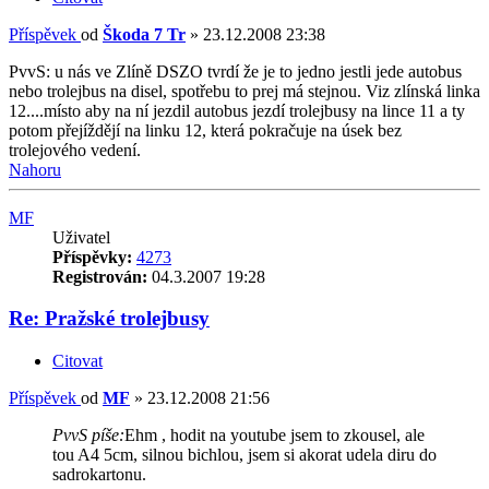
Příspěvek
od
Škoda 7 Tr
»
23.12.2008 23:38
PvvS: u nás ve Zlíně DSZO tvrdí že je to jedno jestli jede autobus
nebo trolejbus na disel, spotřebu to prej má stejnou. Viz zlínská linka
12....místo aby na ní jezdil autobus jezdí trolejbusy na lince 11 a ty
potom přejíždějí na linku 12, která pokračuje na úsek bez
trolejového vedení.
Nahoru
MF
Uživatel
Příspěvky:
4273
Registrován:
04.3.2007 19:28
Re: Pražské trolejbusy
Citovat
Příspěvek
od
MF
»
23.12.2008 21:56
PvvS píše:
Ehm , hodit na youtube jsem to zkousel, ale
tou A4 5cm, silnou bichlou, jsem si akorat udela diru do
sadrokartonu.