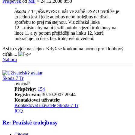
Příspěvek
od
MF
»
24.12.2008 8:50
Škoda 7 Tr píše:
PvvS: u nás ve Zlíně DSZO tvrdí že je
to jedno jestli jede autobus nebo trolejbus na disel,
spotřebu to prej má stejnou. Viz zlínská linka
12....místo aby na ní jezdil autobus jezdí trolejbusy na
lince 11 a ty potom přejíždějí na linku 12, která
pokračuje na úsek bez trolejového vedení.
Asi to vyjde na stejno. Když se kouknu na normu pro kloubový
ciťák....
Nahoru
Škoda 7 Tr
ovocnář
Příspěvky:
154
Registrován:
30.10.2007 20:44
Kontaktovat uživatele:
Kontaktovat uživatele Škoda 7 Tr
ICQ
Re: Pražské trolejbusy
Citovat