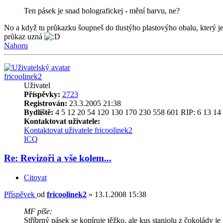
Ten pásek je snad holografickej - mění barvu, ne?
No a když tu průkazku šoupneš do tlustýho plastovýho obalu, který je 
průkaz uzná
Nahoru
fricoolinek2
Uživatel
Příspěvky:
2723
Registrován:
23.3.2005 21:38
Bydliště:
4 5 12 20 54 120 130 170 230 558 601 RIP: 6 13 14
Kontaktovat uživatele:
Kontaktovat uživatele fricoolinek2
ICQ
Re: Revizoři a vše kolem...
Citovat
Příspěvek
od
fricoolinek2
»
13.1.2008 15:38
MF píše:
Stříbrný pásek se kopíruje těžko, ale kus staniolu z čokolády 