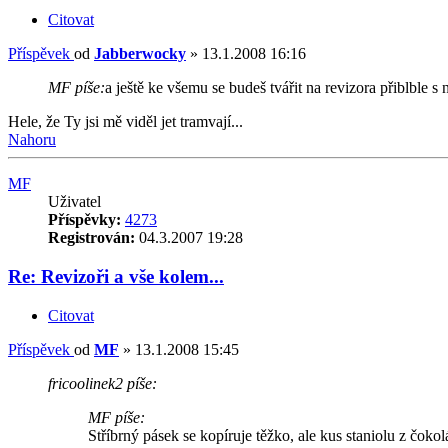
Citovat
Příspěvek
od
Jabberwocky
»
13.1.2008 16:16
MF píše:
a ještě ke všemu se budeš tvářit na revizora přiblble
Hele, že Ty jsi mě viděl jet tramvají...
Nahoru
MF
Uživatel
Příspěvky:
4273
Registrován:
04.3.2007 19:28
Re: Revizoři a vše kolem...
Citovat
Příspěvek
od
MF
»
13.1.2008 15:45
fricoolinek2 píše:
MF píše:
Stříbrný pásek se kopíruje těžko, ale kus staniolu z čok