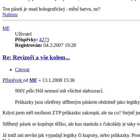
Ten pásek je snad holografickej - mění barvu, ne?
Nahoru
MF
Uživatel
Příspěvky:
4273
Registrován:
04.3.2007 19:28
Re: Revizoři a vše kolem...
Citovat
Příspěvek
od
MF
»
13.1.2008 15:36
9001 píše:
Hůl nemusí mít všichni slabozrací.
Průkazky jsou ošetřeny stříbrným páskem obdobně jako legitky
Kdysi jsem měl možnost ZTP průkazku zakoupit, ale na co? Stejně js
Stříbrný pásek se kopíruje těžko, ale kus staniolu z čokolády je taky
Já totiž ani nevím jak vypadají legitky či kupony, nebo průkazky. Pro