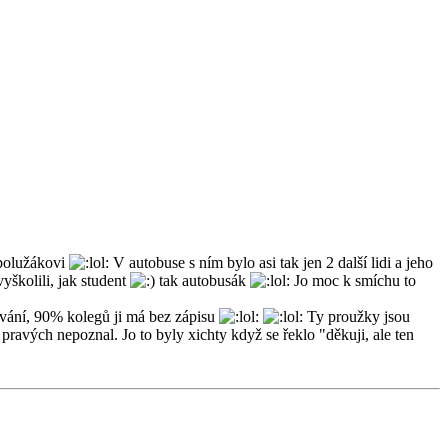
spolužákovi
V autobuse s ním bylo asi tak jen 2 další lidi a jeho
vyškolili, jak student
tak autobusák
Jo moc k smíchu to
ování, 90% kolegů ji má bez zápisu
Ty proužky jsou
 pravých nepoznal. Jo to byly xichty když se řeklo "děkuji, ale ten