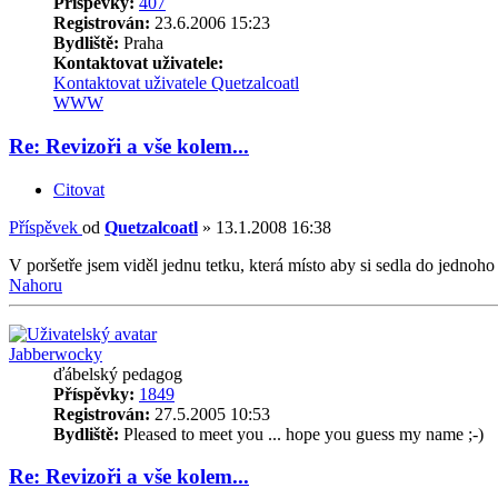
Příspěvky:
407
Registrován:
23.6.2006 15:23
Bydliště:
Praha
Kontaktovat uživatele:
Kontaktovat uživatele Quetzalcoatl
WWW
Re: Revizoři a vše kolem...
Citovat
Příspěvek
od
Quetzalcoatl
»
13.1.2008 16:38
V poršetře jsem viděl jednu tetku, která místo aby si sedla do jednoh
Nahoru
Jabberwocky
ďábelský pedagog
Příspěvky:
1849
Registrován:
27.5.2005 10:53
Bydliště:
Pleased to meet you ... hope you guess my name ;-)
Re: Revizoři a vše kolem...