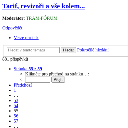
Tarif, revizoři a vše kolem...
Moderátor:
TRAM-FÓRUM
Odpovědět
Verze pro tisk
Pokročilé hledání
Hledat
881 příspěvků
Stránka
55
z
59
Klikněte pro přechod na stránku…:
Předchozí
1
…
53
54
55
56
57
…