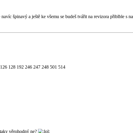
navíc špinavý a ještě ke všemu se budeš tvářit na revizora přiblble s 
 126 128 192 246 247 248 501 514
je taky věrohodný ne?