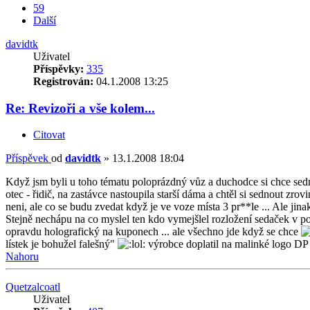
59
Další
davidtk
Uživatel
Příspěvky:
335
Registrován:
04.1.2008 13:25
Re: Revizoři a vše kolem...
Citovat
Příspěvek
od
davidtk
»
13.1.2008 18:04
Když jsm byli u toho tématu poloprázdný vůz a duchodce si chce sedn
otec - řidič, na zastávce nastoupila starší dáma a chtěl si sednout zrov
neni, ale co se budu zvedat když je ve voze místa 3 pr**le ... Ale ji
Stejně nechápu na co myslel ten kdo vymejšlel rozložení sedaček v p
opravdu holografický na kuponech ... ale všechno jde když se chce
lístek je bohužel falešný"
výrobce doplatil na malinké logo DP 
Nahoru
Quetzalcoatl
Uživatel