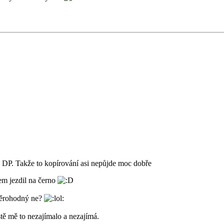
 DP. Takže to kopírování asi nepůjde moc dobře
em jezdil na černo
 věrohodný ne?
stě mě to nezajímalo a nezajímá.