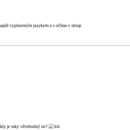
 s napůl vyplazeným jazykem a s očima v sloup
olády je taky věrohodný ne?