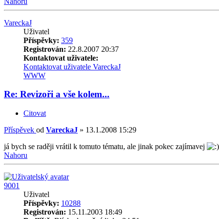
Nahoru
VareckaJ
Uživatel
Příspěvky:
359
Registrován:
22.8.2007 20:37
Kontaktovat uživatele:
Kontaktovat uživatele VareckaJ
WWW
Re: Revizoři a vše kolem...
Citovat
Příspěvek
od
VareckaJ
»
13.1.2008 15:29
já bych se raději vrátil k tomuto tématu, ale jinak pokec zajímavej
Nahoru
9001
Uživatel
Příspěvky:
10288
Registrován:
15.11.2003 18:49