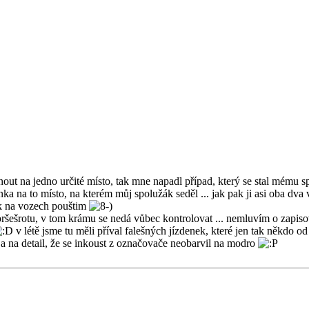
out na jedno určité místo, tak mne napadl případ, který se stal mému 
inka na to místo, na kterém můj spolužák seděl ... jak pak ji asi oba dva 
nak na vozech pouštim
oršešrotu, v tom krámu se nedá vůbec kontrolovat ... nemluvím o zapis
v létě jsme tu měli příval falešných jízdenek, které jen tak někdo od
a na detail, že se inkoust z označovače neobarvil na modro