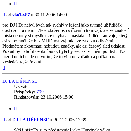
Citovat
Příspěvek
od
vláčky87
»
30.11.2006 14:09
pro DJ l D: nebyl bych tak rychlý v řešení jako ty,mně už řidičák
dost oschl a mám i 7leté zkušenosti s řízením tramvají, ale se znalostí
místa nehody si myslím, že chyba asi nastala u řidiče tramvaje, který
asi zapomněl, že bus MHD má výjimku ze zákazu odbočení.
Předmětem zkoumání nebudou značky, ale asi časový sled událostí.
Pokud by nabořil osobní auto, byla by věc asi v jiném pohledu. Na
rozdíl od tebe ale netvrdím, že to vím od začátku a počkám na
výsledek vyšetřování.
Nahoru
DJ LA DÉFENSE
Uživatel
Příspěvky:
799
Registrován:
23.10.2006 15:00
Citovat
Příspěvek
od
DJ LA DÉFENSE
»
30.11.2006 13:39
9001 píše:
Ty si to představuješ jako Hurvínek válku