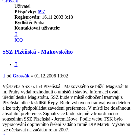
Grossák
Uživatel
Příspěvky:
697
Registrován:
16.11.2003 3:18
Bydliště:
Praha
Kontaktovat uživatele:
Kontaktovat
uživatele
ICQ
Grossák
SSZ Plzěňská - Makovského
Citovat
Příspěvek
od
Grossák
»
01.12.2006 13:02
Výstavba SSZ 6.153 Plzeňská - Makovského se blíží. Magistrát hl.
m. Prahy vydal rozhodnutí o umístění stavby. Informaci uvádí
úřední deska Magistrátu. SSZ bude v místě odbočení tramvají z
Plzeňské ulice k sídlišti Řepy. Bude vybaveno tramvajovou detekcí
a lze tedy předpokládat zavedení preference. V místě lze dosáhnout
absolutní preference. Signalizace bude zřejmě v koordinaci se
sousedním SSZ Plzeňská - Jeremiášova. Podle webu TSK bylo
vypracování dopravního řešení zadáno firmě DIP Marek. Výstavbu
lze očekávat na začátku roku 2007.
Nahoru