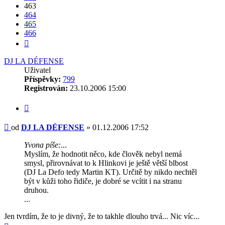
463
464
465
466
Další
DJ LA DÉFENSE
Uživatel
Příspěvky:
799
Registrován:
23.10.2006 15:00
Citovat
Příspěvek
od
DJ LA DÉFENSE
»
01.12.2006 17:52
Yvona píše:
...
Myslím, že hodnotit něco, kde člověk nebyl nemá
smysl, přirovnávat to k Hlinkovi je ještě větší blbost
(DJ La Defo tedy Martin KT). Určitě by nikdo nechtěl
být v kůži toho řidiče, je dobré se vcítit i na stranu
druhou.
...
Jen tvrdím, že to je divný, že to takhle dlouho trvá... Nic víc...
Nahoru