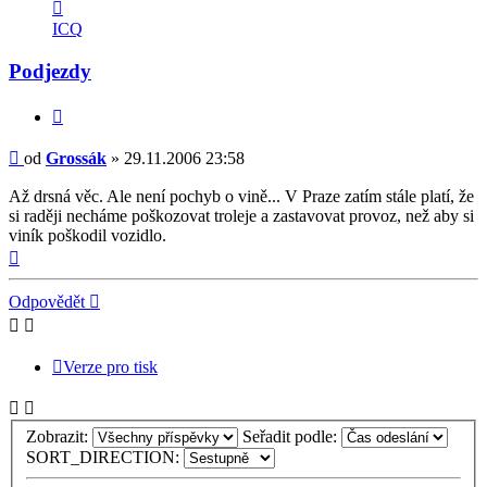
Kontaktovat
uživatele
ICQ
Grossák
Podjezdy
Citovat
Příspěvek
od
Grossák
»
29.11.2006 23:58
Až drsná věc. Ale není pochyb o vině... V Praze zatím stále platí, že
si raději necháme poškozovat troleje a zastavovat provoz, než aby si
viník poškodil vozidlo.
Nahoru
Odpovědět
Verze pro tisk
Zobrazit:
Seřadit podle:
SORT_DIRECTION: