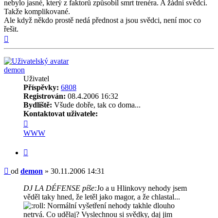
nebylo jasné, který z faktorů způsobil smrt trenéra. A žádní svědci.
Takže komplikované.
Ale když někdo prostě nedá přednost a jsou svědci, není moc co
řešit.
Nahoru
demon
Uživatel
Příspěvky:
6808
Registrován:
08.4.2006 16:32
Bydliště:
Všude dobře, tak co doma...
Kontaktovat uživatele:
Kontaktovat
uživatele
WWW
demon
Citovat
Příspěvek
od
demon
»
30.11.2006 14:31
DJ LA DÉFENSE píše:
Jo a u Hlinkovy nehody jsem
věděl taky hned, že letěl jako magor, a že chlastal...
Normální vyšetření nehody takhle dlouho
netrvá. Co udělaj? Vyslechnou si svědky, daj jim