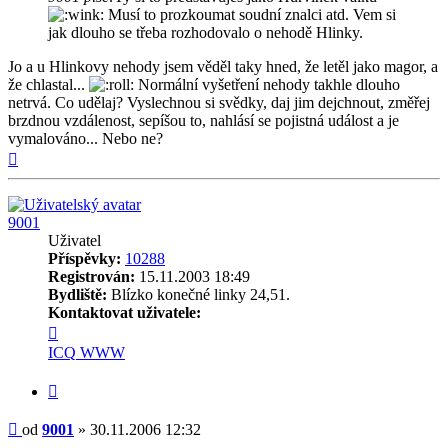
Musí to prozkoumat soudní znalci atd. Vem si
jak dlouho se třeba rozhodovalo o nehodě Hlinky.
Jo a u Hlinkovy nehody jsem věděl taky hned, že letěl jako magor, a
že chlastal...
Normální vyšetření nehody takhle dlouho
netrvá. Co udělaj? Vyslechnou si svědky, daj jim dejchnout, změřej
brzdnou vzdálenost, sepíšou to, nahlásí se pojistná událost a je
vymalováno... Nebo ne?
Nahoru
9001
Uživatel
Příspěvky:
10288
Registrován:
15.11.2003 18:49
Bydliště:
Blízko konečné linky 24,51.
Kontaktovat uživatele:
Kontaktovat
uživatele
ICQ
WWW
9001
Citovat
Příspěvek
od
9001
»
30.11.2006 12:32