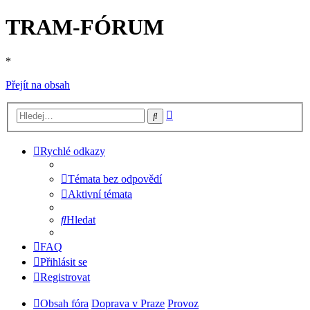
TRAM-FÓRUM
*
Přejít na obsah
Pokročilé
Hledat
hledání
Rychlé odkazy
Témata bez odpovědí
Aktivní témata
Hledat
FAQ
Přihlásit se
Registrovat
Obsah fóra
Doprava v Praze
Provoz