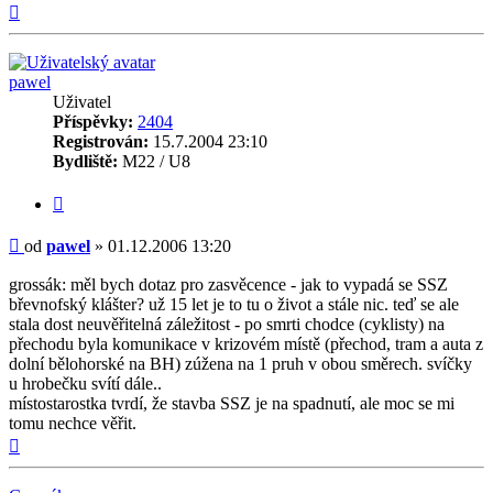
Nahoru
pawel
Uživatel
Příspěvky:
2404
Registrován:
15.7.2004 23:10
Bydliště:
M22 / U8
Citovat
Příspěvek
od
pawel
»
01.12.2006 13:20
grossák: měl bych dotaz pro zasvěcence - jak to vypadá se SSZ
břevnofský klášter? už 15 let je to tu o život a stále nic. teď se ale
stala dost neuvěřitelná záležitost - po smrti chodce (cyklisty) na
přechodu byla komunikace v krizovém místě (přechod, tram a auta z
dolní bělohorské na BH) zúžena na 1 pruh v obou směrech. svíčky
u hrobečku svítí dále..
místostarostka tvrdí, že stavba SSZ je na spadnutí, ale moc se mi
tomu nechce věřit.
Nahoru