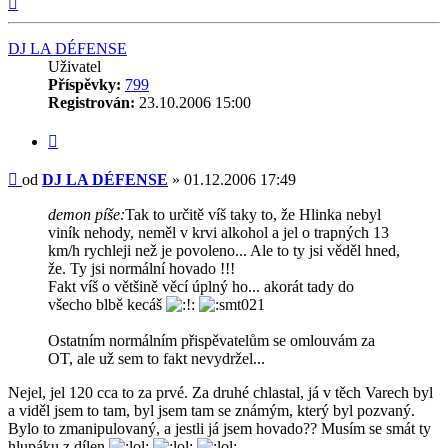
DJ LA DÉFENSE
Uživatel
Příspěvky:
799
Registrován:
23.10.2006 15:00
Citovat
Příspěvek
od
DJ LA DÉFENSE
»
01.12.2006 17:49
demon píše:
Tak to určitě víš taky to, že Hlinka nebyl
viník nehody, neměl v krvi alkohol a jel o trapných 13
km/h rychleji než je povoleno... Ale to ty jsi věděl hned,
že. Ty jsi normální hovado !!!
Fakt víš o většině věcí úplný ho... akorát tady do
všecho blbě kecáš
Ostatním normálním přispěvatelům se omlouvám za
OT, ale už sem to fakt nevydržel...
Nejel, jel 120 cca to za prvé. Za druhé chlastal, já v těch Varech byl
a viděl jsem to tam, byl jsem tam se známým, který byl pozvaný.
Bylo to zmanipulovaný, a jestli já jsem hovado?? Musím se smát ty
hlupáku z dílen