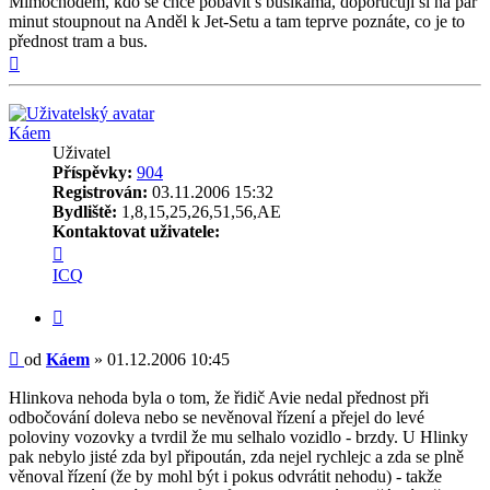
Mimochodem, kdo se chce pobavit s busíkama, doporučuji si na pár
minut stoupnout na Anděl k Jet-Setu a tam teprve poznáte, co je to
přednost tram a bus.
Nahoru
Káem
Uživatel
Příspěvky:
904
Registrován:
03.11.2006 15:32
Bydliště:
1,8,15,25,26,51,56,AE
Kontaktovat uživatele:
Kontaktovat
uživatele
ICQ
Káem
Citovat
Příspěvek
od
Káem
»
01.12.2006 10:45
Hlinkova nehoda byla o tom, že řidič Avie nedal přednost při
odbočování doleva nebo se nevěnoval řízení a přejel do levé
poloviny vozovky a tvrdil že mu selhalo vozidlo - brzdy. U Hlinky
pak nebylo jisté zda byl připoután, zda nejel rychlejc a zda se plně
věnoval řízení (že by mohl být i pokus odvrátit nehodu) - takže