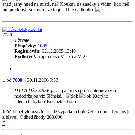
snad jasný hned na místě, ne? Kouknu na značky a vidim, kdo měl
mít přednost. Se divim, že to je takhle nadlouho.
Nahoru
7080
Uživatel
Příspěvky:
1085
Registrován:
02.12.2005 13:40
Bydliště:
V kopci mezi M 135 a M 22
Citovat
Příspěvek
od
7080
»
30.11.2006 9:53
DJ LA DÉFENSE píše:
Jj a i mezi profi autobusáky se
nedodržujou viz Slánská...
Kterýho
talenta to bylo?? Bus nebo Tram
Ještě to nebylo uzavřeno, ale vypadá to bohužel na tram. Ten bus jel
z hlavní. Odhad škody 200.000,-
Nahoru