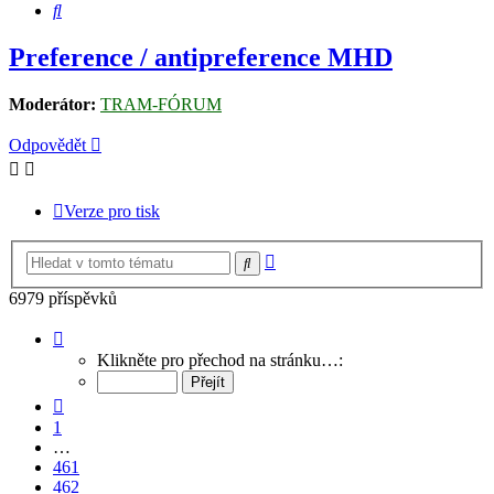
Hledat
Preference / antipreference MHD
Moderátor:
TRAM-FÓRUM
Odpovědět
Verze pro tisk
Pokročilé
Hledat
hledání
6979 příspěvků
Stránka
463
Klikněte pro přechod na stránku…:
z
466
Předchozí
1
…
461
462