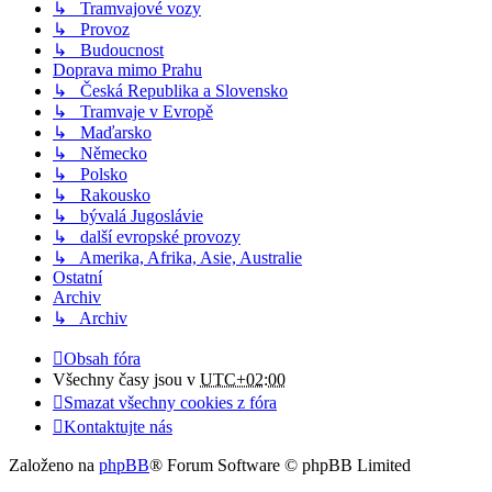
↳ Tramvajové vozy
↳ Provoz
↳ Budoucnost
Doprava mimo Prahu
↳ Česká Republika a Slovensko
↳ Tramvaje v Evropě
↳ Maďarsko
↳ Německo
↳ Polsko
↳ Rakousko
↳ bývalá Jugoslávie
↳ další evropské provozy
↳ Amerika, Afrika, Asie, Australie
Ostatní
Archiv
↳ Archiv
Obsah fóra
Všechny časy jsou v
UTC+02:00
Smazat všechny cookies z fóra
Kontaktujte nás
Založeno na
phpBB
® Forum Software © phpBB Limited