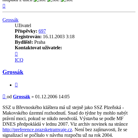
Nahoru
Grossák
Uživatel
Příspěvky:
697
Registrován:
16.11.2003 3:18
Bydliště:
Praha
Kontaktovat uživatele:
Kontaktovat
uživatele
ICQ
Grossák
Grossák
Citovat
Příspěvek
od
Grossák
»
01.12.2006 14:05
SSZ u Břevnoského kláštera má už stejně jako SSZ Plzeňská -
Makovského územní rozhodnutí. Snad do týdne by mohlo nabýt
právní moci, pokud se nikdo neodvolá. Výstavba se podle MF
DNES předpokládá v lednu 2007. Viz archiv novinek na stránce
http://preference.prazsketramvaje.cz
. Není bez zajímavosti, že se
signalizací se počítalo v návrhu rozpočtu už na rok 2004.