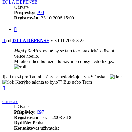
DJ LA DÉFENSE
Uživatel
Příspěvky:
799
Registrován:
23.10.2006 15:00
Citovat
Příspěvek
od
DJ LA DÉFENSE
»
30.11.2006 8:22
Mapl píše:
Rozhodně by se tam toto praktické zařízení
velice hodilo.
Mnoho řidičů bohužel dopravní předpisy nedodržuje....
Jj a i mezi profi autobusáky se nedodržujou viz Slánská...
Kterýho talenta to bylo?? Bus nebo Tram
Nahoru
Grossák
Uživatel
Příspěvky:
697
Registrován:
16.11.2003 3:18
Bydliště:
Praha
Kontaktovat uživatele: