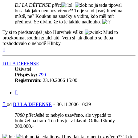
DJ LA DÉFENSE píše:
no já teda tipoval
bus. Jak jako neni uzavřeno?? To je snad jasný hned na
místě, ne? Kouknu na značky a vidim, kdo měl mít
přednost. Se divim, že to je takhle nadlouho.
Ty si to představuješ jako Hurvínek válku
Musí to
prozkoumat soudní znalci atd. Vem si jak dlouho se třeba
rozhodovalo o nehodě Hlinky.
Nahoru
DJ LA DÉFENSE
Uživatel
Příspěvky:
799
Registrován:
23.10.2006 15:00
Citovat
Příspěvek
od
DJ LA DÉFENSE
»
30.11.2006 10:39
7080 píše:
Ještě to nebylo uzavřeno, ale vypadá to
bohužel na tram. Ten bus jel z hlavní. Odhad škody
200.000,-
no já teda tipoval bus. Jak jako neni uzavřeno?? To je