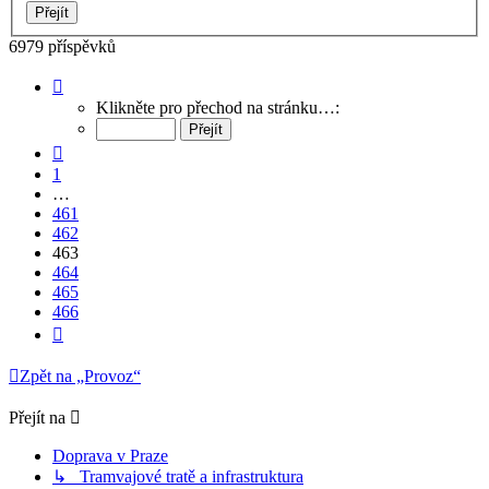
6979 příspěvků
Stránka
463
Klikněte pro přechod na stránku…:
z
466
Předchozí
1
…
461
462
463
464
465
466
Další
Zpět na „Provoz“
Přejít na
Doprava v Praze
↳ Tramvajové tratě a infrastruktura