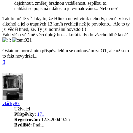
dejchnout, změřej brzdnou vzdálenost, sepíšou to,
nahlásí se pojistná událost a je vymalováno... Nebo ne?
Tak to určitě víš taky to, že Hlinka nebyl viník nehody, neměl v krvi
alkohol a jel o trapných 13 km/h rychleji než je povoleno... Ale to ty
jsi věděl hned, že. Ty jsi normální hovado !!!
Fakt víš o většině věcí úplný ho... akorát tady do všecho blbě kecáš
Ostatním normálním přispěvatelům se omlouvám za OT, ale už sem
to fakt nevydržel...
Nahoru
vláčky87
Uživatel
Příspěvky:
171
Registrován:
12.3.2004 9:55
Bydliště:
Praha