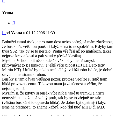
Yvona
Citovat
Příspěvek
od
Yvona
»
01.12.2006 11:39
Bohužel tamní úsek je pro tram dost nebezpečný, já mám zkušenost,
že busík nás většinou pouští i když se na to nespoléhám. Kdyby tam
byla SSZ, tak by se to nestalo. Praha vše řeší až po malérech, takže
nejprve krev a kosti a pak skutky (česká klasika).
Myslím, že hodnotit něco, kde člověk nebyl nemá smysl,
přirovnávat to k Hlinkovi je ještě větší blbost (DJ La Defo tedy
Martin KT). Určitě by nikdo nechtěl být v kůži toho řidiče, je dobré
se vcítit i na stranu druhou.
Busíky si tam dávají většinou pozor, protože vědí,že si řidič tram
hlídá provoz z centra. Takovou mám já zkušenost a věřím, že
nejsem jediná.
Myslím si, že kdyby si busák více hlídal také tu tramku a hrrrrr
nemyslel na to, že má volný pruh, tak by se to zřejmě nestalo
(většina busíků si to opravdu hlídá). Je dobré být opatrný i když
jsme na přednosti, to známe každý, kdo řídí buď MHD či IAD.