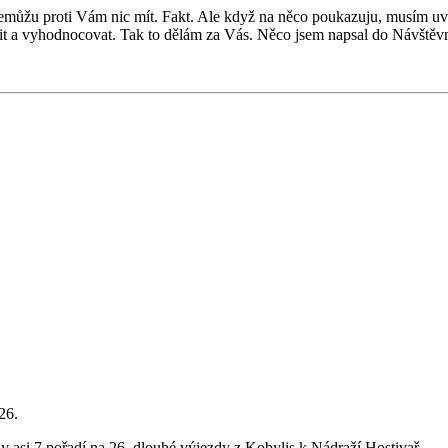
ůžu proti Vám nic mít. Fakt. Ale když na něco poukazuju, musím uvés
zit a vyhodnocovat. Tak to dělám za Vás. Něco jsem napsal do Návštěvn
26.
 asi 7 pořadí na 26, dlouhé výjezdy z Kobylis k Nádraží Hostivař.