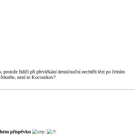
, protože řidiči při převlékání denní/noční nechtěli lézt po čelním
o řekněte, není to Kocourkov?
ruhém příspěvku