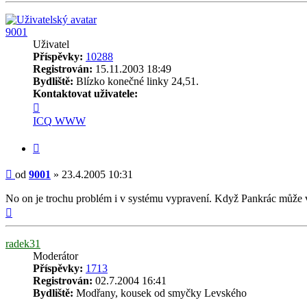
9001
Uživatel
Příspěvky:
10288
Registrován:
15.11.2003 18:49
Bydliště:
Blízko konečné linky 24,51.
Kontaktovat uživatele:
Kontaktovat
uživatele
ICQ
WWW
9001
Citovat
Příspěvek
od
9001
»
23.4.2005 10:31
No on je trochu problém i v systému vypravení. Když Pankrác může v
Nahoru
radek31
Moderátor
Příspěvky:
1713
Registrován:
02.7.2004 16:41
Bydliště:
Modřany, kousek od smyčky Levského