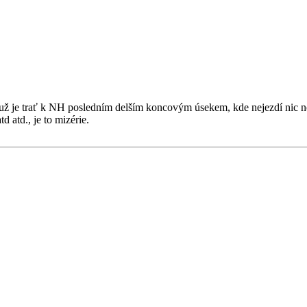
už je trať k NH posledním delším koncovým úsekem, kde nejezdí nic než 
 atd., je to mizérie.