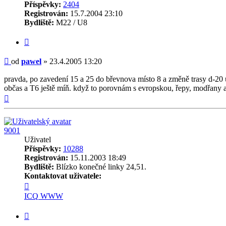
Příspěvky:
2404
Registrován:
15.7.2004 23:10
Bydliště:
M22 / U8
Citovat
Příspěvek
od
pawel
»
23.4.2005 13:20
pravda, po zavedení 15 a 25 do břevnova místo 8 a změně trasy d-20 
občas a T6 ještě míň. když to porovnám s evropskou, řepy, modřany atd
Nahoru
9001
Uživatel
Příspěvky:
10288
Registrován:
15.11.2003 18:49
Bydliště:
Blízko konečné linky 24,51.
Kontaktovat uživatele:
Kontaktovat
uživatele
ICQ
WWW
9001
Citovat