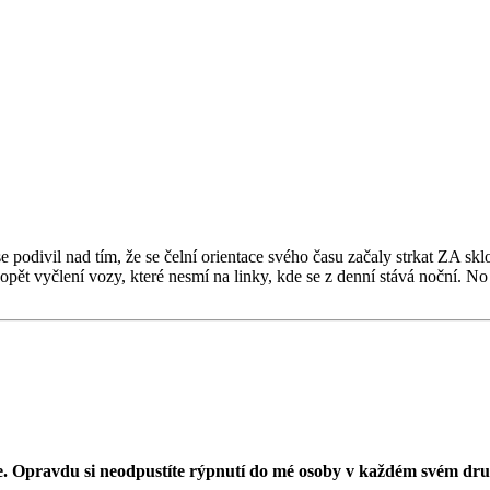
 podivil nad tím, že se čelní orientace svého času začaly strkat ZA sklo
opět vyčlení vozy, které nesmí na linky, kde se z denní stává noční. N
vete. Opravdu si neodpustíte rýpnutí do mé osoby v každém svém d