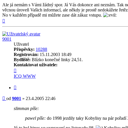
Ale já nemám s Vámi žádný spor. Já Vás dokonce ani neznám. Tak nem
věcnou úroveň Vašich informací, ale někdy je prostě nedokážete řetě
No v každém případě mi můžete zase dát zákaz vstupu.
Nahoru
9001
Uživatel
Příspěvky:
10288
Registrován:
15.11.2003 18:49
Bydliště:
Blízko konečné linky 24,51.
Kontaktovat uživatele:
Kontaktovat
uživatele
ICQ
WWW
9001
Citovat
Příspěvek
od
9001
»
23.4.2005 22:46
slimman píše:
pawel píše:
do 1998 jezdily taky Kobylisy na pár pořadí 
Jó to byl binec ve vypravení po listopadu 98.
Kobylisy měly