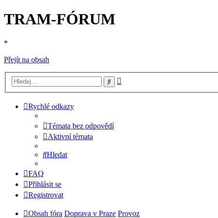
TRAM-FÓRUM
*
Přejít na obsah
Pokročilé
Hledat
hledání
Rychlé odkazy
Témata bez odpovědí
Aktivní témata
Hledat
FAQ
Přihlásit se
Registrovat
Obsah fóra
Doprava v Praze
Provoz