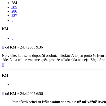
284
285
286
287
Další
KM
Citovat
Příspěvek
od
KM
»
24.4.2005 9:36
No vidíte, kdo se tu dopouští osobních útoků? A to jen proto že jsem se
skle. No a teď se vracíme zpět, protože někdo skla nemeje. Zřejmě se 
Nahoru
KM
Citovat
Příspěvek
od
KM
»
24.4.2005 6:56
Petr píše:
Nechci tu řešit osobní spory, ale už mě vážně št