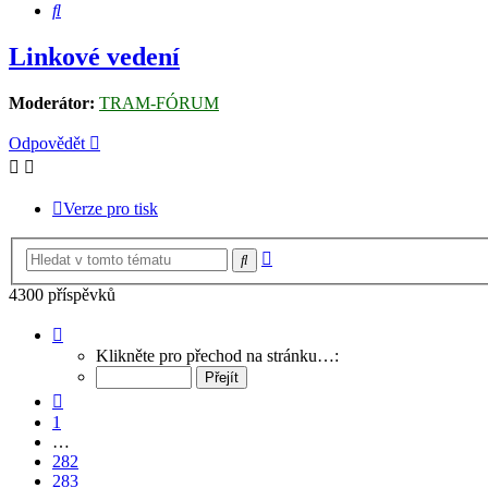
Hledat
Linkové vedení
Moderátor:
TRAM-FÓRUM
Odpovědět
Verze pro tisk
Pokročilé
Hledat
hledání
4300 příspěvků
Stránka
284
Klikněte pro přechod na stránku…:
z
287
Předchozí
1
…
282
283