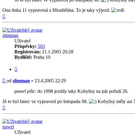
Ona linka 11 vypravená z Hloubětína. To je taky výjezd.
Nahoru
slimman
Uživatel
Příspěvky:
503
Registrován:
21.1.2005 20:28
Bydliště:
Praha 10
Citovat
Příspěvek
od
slimman
»
23.4.2005 22:29
pawel píše:
do 1998 jezdily taky Kobylisy na pár pořadí 26.
Jó to byl binec ve vypravení po listopadu 98.
Kobylisy měly asi 7
Nahoru
pawel
Uživatel