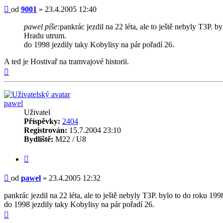
Příspěvek
od
9001
»
23.4.2005 12:40
pawel píše:
pankrác jezdil na 22 léta, ale to ještě nebyly T3P. 
Hradu utrum.
do 1998 jezdily taky Kobylisy na pár pořadí 26.
A ted je Hostivař na tramvajové historii.
Nahoru
pawel
Uživatel
Příspěvky:
2404
Registrován:
15.7.2004 23:10
Bydliště:
M22 / U8
Citovat
Příspěvek
od
pawel
»
23.4.2005 12:32
pankrác jezdil na 22 léta, ale to ještě nebyly T3P. bylo to do roku 1
do 1998 jezdily taky Kobylisy na pár pořadí 26.
Nahoru