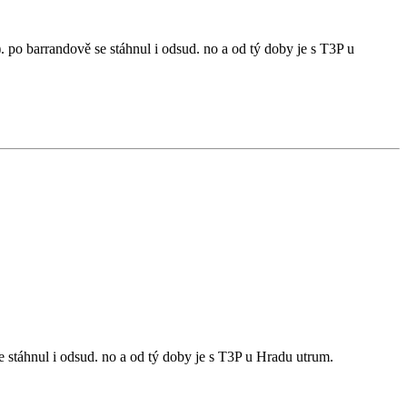
. po barrandově se stáhnul i odsud. no a od tý doby je s T3P u
e stáhnul i odsud. no a od tý doby je s T3P u Hradu utrum.