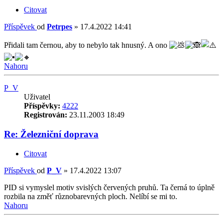
Citovat
Příspěvek
od
Petrpes
»
17.4.2022 14:41
Přidali tam černou, aby to nebylo tak hnusný. A ono
Nahoru
P_V
Uživatel
Příspěvky:
4222
Registrován:
23.11.2003 18:49
Re: Železniční doprava
Citovat
Příspěvek
od
P_V
»
17.4.2022 13:07
PID si vymyslel motiv svislých červených pruhů. Ta černá to úplně
rozbila na změť různobarevných ploch. Nelíbí se mi to.
Nahoru