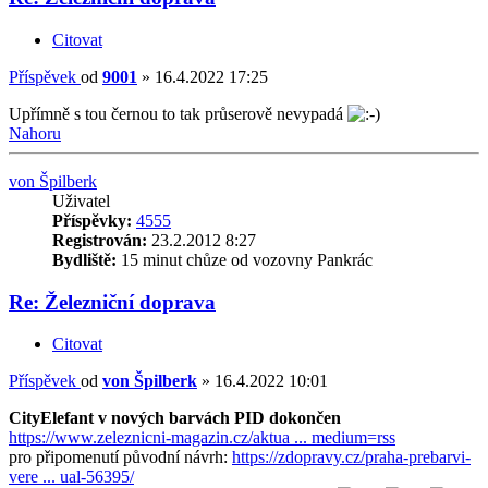
Citovat
Příspěvek
od
9001
»
16.4.2022 17:25
Upřímně s tou černou to tak průserově nevypadá
Nahoru
von Špilberk
Uživatel
Příspěvky:
4555
Registrován:
23.2.2012 8:27
Bydliště:
15 minut chůze od vozovny Pankrác
Re: Železniční doprava
Citovat
Příspěvek
od
von Špilberk
»
16.4.2022 10:01
CityElefant v nových barvách PID dokončen
https://www.zeleznicni-magazin.cz/aktua ... medium=rss
pro připomenutí původní návrh:
https://zdopravy.cz/praha-prebarvi-
vere ... ual-56395/