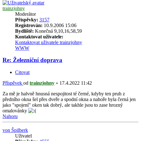
trainzjohny
Moderátor
Příspěvky:
3157
Registrován:
10.9.2006 15:06
Bydliště:
Konečná 9,10,16,58,59
Kontaktovat uživatele:
Kontaktovat uživatele trainzjohny
WWW
Re: Železniční doprava
Citovat
Příspěvek
od
trainzjohny
»
17.4.2022 11:42
Za mě je halvně hnusná nespojitost té černé, kdyby ten pruh z
předního okna šel přes dveře a spodní okna a nahoře byla černá jen
jako "spojení" oken tak dobrý, ale takhle jsou to zase hrozný
omalovánky
Nahoru
von Špilberk
Uživatel