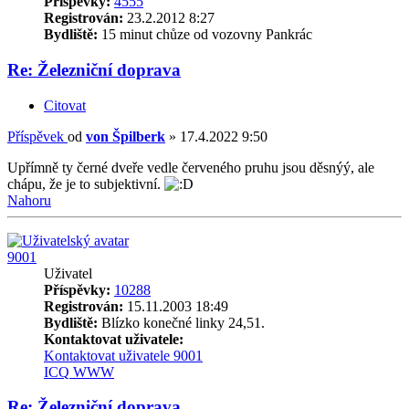
Příspěvky:
4555
Registrován:
23.2.2012 8:27
Bydliště:
15 minut chůze od vozovny Pankrác
Re: Železniční doprava
Citovat
Příspěvek
od
von Špilberk
»
17.4.2022 9:50
Upřímně ty černé dveře vedle červeného pruhu jsou děsnýý, ale
chápu, že je to subjektivní.
Nahoru
9001
Uživatel
Příspěvky:
10288
Registrován:
15.11.2003 18:49
Bydliště:
Blízko konečné linky 24,51.
Kontaktovat uživatele:
Kontaktovat uživatele 9001
ICQ
WWW
Re: Železniční doprava