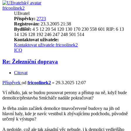
fricoolinek2
Uživatel
Příspěvky:
2723
Registrován:
23.3.2005 21:38
Bydliště:
4 5 12 20 54 120 130 170 230 558 601 RIP: 6 13
14 126 128 192 246 247 248 501 514
Kontaktovat uživatele:
Kontaktovat uživatele fricoolinek2
ICQ
Re: Železniční doprava
Citovat
Příspěvek
od
fricoolinek2
»
29.3.2025 12:07
Ví někdo, jak se budou posouvat perony a přístup na ně, když bude
demolice/přestavba Smícháče nadále pokračovat?
Je třeba znám začátek demolice tmavočervené budovy na jih od
hlavní haly, kde je navíc vestibul k zbývajícímu podchodu, původně
určený k výstupu?
A nedojde, což ale tak zásadní věc nebude, i k demolici vedlejšího