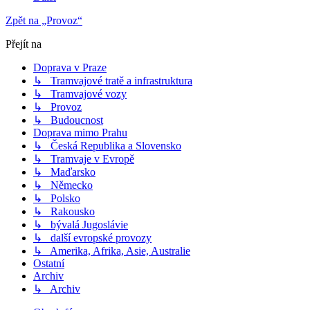
Zpět na „Provoz“
Přejít na
Doprava v Praze
↳ Tramvajové tratě a infrastruktura
↳ Tramvajové vozy
↳ Provoz
↳ Budoucnost
Doprava mimo Prahu
↳ Česká Republika a Slovensko
↳ Tramvaje v Evropě
↳ Maďarsko
↳ Německo
↳ Polsko
↳ Rakousko
↳ bývalá Jugoslávie
↳ další evropské provozy
↳ Amerika, Afrika, Asie, Australie
Ostatní
Archiv
↳ Archiv