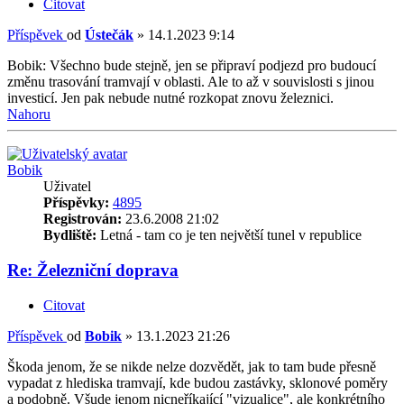
Citovat
Příspěvek
od
Ústečák
»
14.1.2023 9:14
Bobik: Všechno bude stejně, jen se připraví podjezd pro budoucí
změnu trasování tramvají v oblasti. Ale to až v souvislosti s jinou
investicí. Jen pak nebude nutné rozkopat znovu železnici.
Nahoru
Bobik
Uživatel
Příspěvky:
4895
Registrován:
23.6.2008 21:02
Bydliště:
Letná - tam co je ten největší tunel v republice
Re: Železniční doprava
Citovat
Příspěvek
od
Bobik
»
13.1.2023 21:26
Škoda jenom, že se nikde nelze dozvědět, jak to tam bude přesně
vypadat z hlediska tramvají, kde budou zastávky, sklonové poměry
a podobně. Všude jenom nicneříkající "vizualice", ale konkrétního