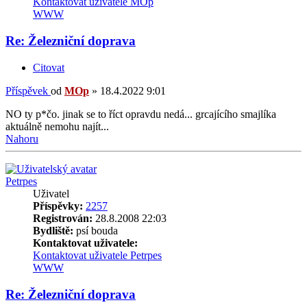
Kontaktovat uživatele MOp
WWW
Re: Železniční doprava
Citovat
Příspěvek
od
MOp
»
18.4.2022 9:01
NO ty p*čo. jinak se to říct opravdu nedá... grcajícího smajlíka
aktuálně nemohu najít...
Nahoru
Petrpes
Uživatel
Příspěvky:
2257
Registrován:
28.8.2008 22:03
Bydliště:
psí bouda
Kontaktovat uživatele:
Kontaktovat uživatele Petrpes
WWW
Re: Železniční doprava