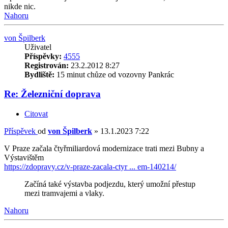
nikde nic.
Nahoru
von Špilberk
Uživatel
Příspěvky:
4555
Registrován:
23.2.2012 8:27
Bydliště:
15 minut chůze od vozovny Pankrác
Re: Železniční doprava
Citovat
Příspěvek
od
von Špilberk
»
13.1.2023 7:22
V Praze začala čtyřmiliardová modernizace trati mezi Bubny a
Výstavištěm
https://zdopravy.cz/v-praze-zacala-ctyr ... em-140214/
Začíná také výstavba podjezdu, který umožní přestup
mezi tramvajemi a vlaky.
Nahoru