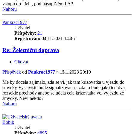
vstupu do =M=, pod násupištěm I.A?
Nahoru
Pankrac1977
Uživatel
Příspěvky:
21
Registrován:
04.11.2021 14:46
Re: Železniční doprava
Citovat
Příspěvek
od
Pankrac1977
»
15.1.2023 20:10
Me by docela zajimalo, zda se vi, jak tam krizovatka u vjezdu do
smycky Vystaviste bude signalizovana - zda to bude jako ted dva
rozsekle prechody anebo se udela cela krizovatka vc. vyjezdu ze
smycky. Nevi nekdo?
Nahoru
Bobik
Uživatel
Příspěvky:
4895