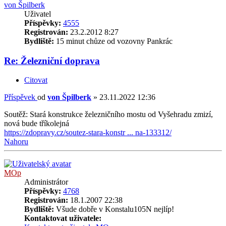
von Špilberk
Uživatel
Příspěvky:
4555
Registrován:
23.2.2012 8:27
Bydliště:
15 minut chůze od vozovny Pankrác
Re: Železniční doprava
Citovat
Příspěvek
od
von Špilberk
»
23.11.2022 12:36
Soutěž: Stará konstrukce železničního mostu od Vyšehradu zmizí,
nová bude tříkolejná
https://zdopravy.cz/soutez-stara-konstr ... na-133312/
Nahoru
MOp
Administrátor
Příspěvky:
4768
Registrován:
18.1.2007 22:38
Bydliště:
Všude dobře v Konstalu105N nejlíp!
Kontaktovat uživatele: