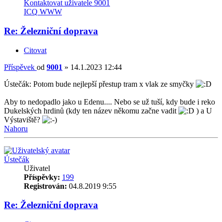
Kontaktovat uživatele 9001
ICQ
WWW
Re: Železniční doprava
Citovat
Příspěvek
od
9001
»
14.1.2023 12:44
Ústečák: Potom bude nejlepší přestup tram x vlak ze smyčky
Aby to nedopadlo jako u Edenu.... Nebo se už tuší, kdy bude i reko
Dukelských hrdinů (kdy ten název někomu začne vadit
) a U
Výstaviště?
Nahoru
Ústečák
Uživatel
Příspěvky:
199
Registrován:
04.8.2019 9:55
Re: Železniční doprava