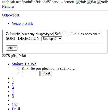
aneb jak nenápadně přidat další barvu - černou.
Nahoru
Odpovědět
Verze pro tisk
Zobrazit:
Seřadit podle:
SORT_DIRECTION:
2278 příspěvků
Stránka
1
z
152
Klikněte pro přechod na stránku…:
1
2
3
4
5
…
152
Další