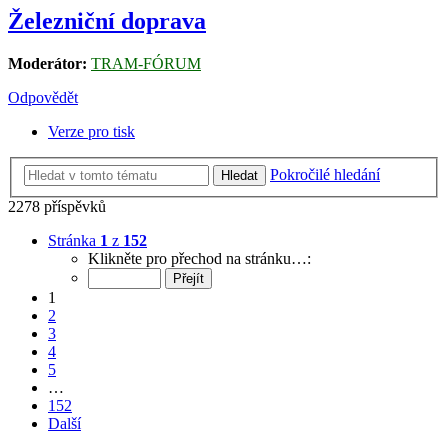
Železniční doprava
Moderátor:
TRAM-FÓRUM
Odpovědět
Verze pro tisk
Pokročilé hledání
Hledat
2278 příspěvků
Stránka
1
z
152
Klikněte pro přechod na stránku…:
1
2
3
4
5
…
152
Další