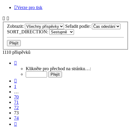
Verze pro tisk
Zobrazit:
Seřadit podle:
SORT_DIRECTION:
1110 příspěvků
Stránka
73
Klikněte pro přechod na stránku…:
z
74
Předchozí
1
…
70
71
72
73
74
Další