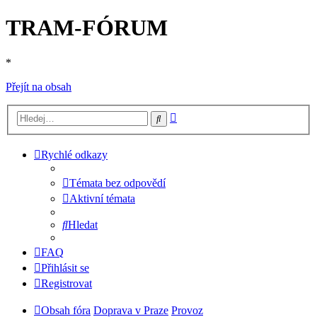
TRAM-FÓRUM
*
Přejít na obsah
Pokročilé
Hledat
hledání
Rychlé odkazy
Témata bez odpovědí
Aktivní témata
Hledat
FAQ
Přihlásit se
Registrovat
Obsah fóra
Doprava v Praze
Provoz