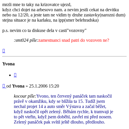
mrzli mne to taky na krizovatce ujezd,
kdyz chci dojet na arbesovo nam. a nevim jestli cekat na devitku
nebo na 12/20, a jeste tam ne vidim ty druhe zastavky(narozni dum)
stejna situace je na karlaku, na ipp(smer belehradska)
p.s. nevim co ta diskuse dela v casti"vozovny"
:smt024 píše:
zamestnanci snad patri do vozoven ne?
Nahoru
Yvona
Citovat
Příspěvek
od
Yvona
»
25.1.2006 15:20
kocour píše:
Yvono, ten červený panáček tam naskočil
právě v okamžiku, kdy se blížila ta 15. Tudíž jsem
nechal projet 14 a auto směr Výstava a začal běžet,
když naskočil opět zelený. Běhám rychle, k tramvaji je
to pět vteřin, když jsem doběhl, zavřel mi před nosem.
Zelený panáček pak svítil ještě dlouho, předlouho.