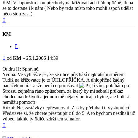
KM: V Japonsku jsou přechody na křižovatkách i úhlopříčně, třeba
se to dostane i k nám ( Nebo by teda místo toho mohli aspoň udělat
něco stou zast.)
Nahoru
KM
Citovat
Příspěvek
od
KM
»
25.1.2006 14:39
Ondra H: Správně.
Yvona: Ve vyhlášce je , že se ulice přechází nejkratším směrem.
Tudíž na křižovatce je to ÚHLOPŘÍČKA. A úhlopříčně žádný
panáček není. Takže není co porušovat
(Já vím, pobíhám po
Strossu zejména ráno způsobem, za který by mi sebrali průkaz
chodce na doživotí a jednou mě nějaký policajt chytne, ale holt si
nemůžu pomoct)
Různí: Ne, zastávky nepřesunovat. Zas by přebíhali ti vystupující.
Představte si, že chcete přestoupit z 8 do 5. A to bychom nestíhali už
vůbec, takhle ty řidiče zdrží ten semafor.
Nahoru