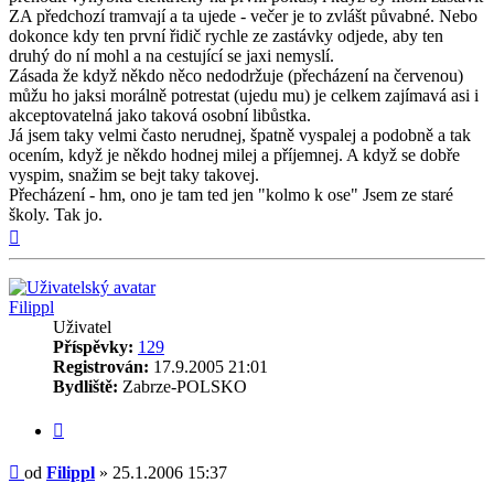
ZA předchozí tramvají a ta ujede - večer je to zvlášt půvabné. Nebo
dokonce kdy ten první řidič rychle ze zastávky odjede, aby ten
druhý do ní mohl a na cestující se jaxi nemyslí.
Zásada že když někdo něco nedodržuje (přecházení na červenou)
můžu ho jaksi morálně potrestat (ujedu mu) je celkem zajímavá asi i
akceptovatelná jako taková osobní libůstka.
Já jsem taky velmi často nerudnej, špatně vyspalej a podobně a tak
ocením, když je někdo hodnej milej a příjemnej. A když se dobře
vyspim, snažim se bejt taky takovej.
Přecházení - hm, ono je tam ted jen "kolmo k ose" Jsem ze staré
školy. Tak jo.
Nahoru
Filippl
Uživatel
Příspěvky:
129
Registrován:
17.9.2005 21:01
Bydliště:
Zabrze-POLSKO
Citovat
Příspěvek
od
Filippl
»
25.1.2006 15:37