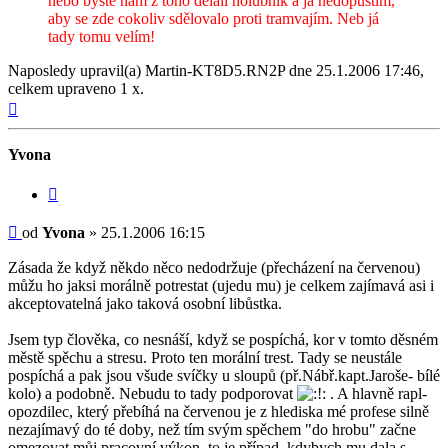
nebo byste nám z toho dělali holubník a já nedopustím,
aby se zde cokoliv sdělovalo proti tramvajím. Neb já
tady tomu velím!
Naposledy upravil(a)
Martin-KT8D5.RN2P
dne 25.1.2006 17:46,
celkem upraveno 1 x.
Nahoru
Yvona
Citovat
Příspěvek
od
Yvona
»
25.1.2006 16:15
Zásada že když někdo něco nedodržuje (přecházení na červenou)
můžu ho jaksi morálně potrestat (ujedu mu) je celkem zajímavá asi i
akceptovatelná jako taková osobní libůstka.
Jsem typ člověka, co nesnáší, když se pospíchá, kor v tomto děsném
městě spěchu a stresu. Proto ten morální trest. Tady se neustále
pospíchá a pak jsou všude svíčky u sloupů (př.Nábř.kapt.Jaroše- bílé
kolo) a podobně. Nebudu to tady podporovat
. A hlavně rapl-
opozdilec, který přebíhá na červenou je z hlediska mé profese silně
nezajímavý do té doby, než tím svým spěchem "do hrobu" začne
omezovat můj pracovní výkon, to je případ, kdybych mu dala s