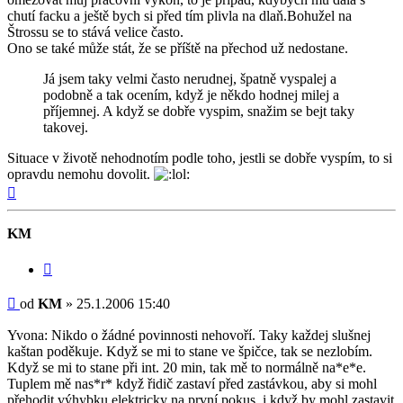
chutí facku a ještě bych si před tím plivla na dlaň.Bohužel na
Štrossu se to stává velice často.
Ono se také může stát, že se příště na přechod už nedostane.
Já jsem taky velmi často nerudnej, špatně vyspalej a
podobně a tak ocením, když je někdo hodnej milej a
příjemnej. A když se dobře vyspim, snažim se bejt taky
takovej.
Situace v životě nehodnotím podle toho, jestli se dobře vyspím, to si
opravdu nemohu dovolit.
Nahoru
KM
Citovat
Příspěvek
od
KM
»
25.1.2006 15:40
Yvona: Nikdo o žádné povinnosti nehovoří. Taky každej slušnej
kaštan poděkuje. Když se mi to stane ve špičce, tak se nezlobím.
Když se mi to stane při int. 20 min, tak mě to normálně na*e*e.
Tuplem mě nas*r* když řidič zastaví před zastávkou, aby si mohl
přehodit výhybku elektricky na první pokus, i když by mohl zastavit