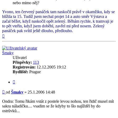
nebo mimo něj?
Yvono, ten červený panáček tam naskočil právě v okamžiku, kdy se
blížila ta 15. Tudíž jsem nechal projet 14 a auto směr Výstava a
začal běžet, když naskočil opět zelený. Běhám rychle, k tramvaji je
to pět vteřin, když jsem doběhl, zavřel mi před nosem. Zelený
panáček pak svítil ještě dlouho, předlouho.
Nahoru
Šmaky
Uživatel
Příspěvky:
113
Registrován:
12.12.2005 19:12
Bydliště:
Prague
Citovat
Příspěvek
od
Šmaky
»
25.1.2006 14:48
Ondra: Tomu řikám vstát z postele levou nohou, ten řidič musel mít
sakra náladičku.... vsadim se že kdyby to šlo najížděl by do
ostrůvků...