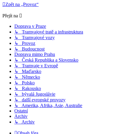
Zpět na „Provoz“
Přejít na
Doprava v Praze
↳ Tramvajové tratě a infrastruktura
↳ Tramvajové vozy
↳ Provoz
↳ Budoucnost
Doprava mimo Prahu
↳ Česká Republika a Slovensko
↳ Tramvaje v Evropě
↳ Maďarsko
↳ Německo
↳ Polsko
↳ Rakousko
↳ bývalá Jugoslávie
↳ další evropské provozy
↳ Amerika, Afrika, Asie, Australie
Ostatní
Archiv
↳ Archiv
Obsah fóra