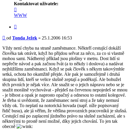
Kontaktovat uživatele:
Kontaktovat
uživatele
WWW
Tonda
Ježek
Citovat
Příspěvek
od
Tonda Ježek
»
25.1.2006 16:53
Vždy není chyba na straně zaměstnance. Někteří cestující dokáží
člověka tak otrávit, když ho přijdou seřvat za něco, za co si vlastně
mohou sami. Nádherný příklad jsou plošiny v metru. Dost lidí si
nepřečte návod a pak začnou řvát (a to někdy i doslova) a nadávat
nejbližšímu zaměstnanci. Když se pak člověk s někym takovýmhle
setká, ochota ho okamžitě přejde. Ale pak je samozřejmě i druhá
skupina lidí, kteří se velice slušně zeptají a poděkují. Ale bohužel
těch prvních je nějak více. Ale snažit se o jejich nápravu nebo se je
snažit morálně vychovávat - přejdeš na červenou nepojedeš se mnou
- je blbost a opak je naprosto opačný a odnesou to ostatní kolegové.
Je třeba si uvědomit, že zaměstnanec není stroj a že taky nemusí
vždy ok. To neplatí na notorická hovada (např. níže popisovaný
řidič busu), ale já věřim, že většina provozních pracovníků je slušná.
Cestující má po zaplacení jízdného právo na slušné zacházení, ale s
některými to prostě není možné, díky jejich chování. To jen tak
obecně