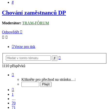
Hledat
Chování zaměstnanců DP
Moderátor:
TRAM-FÓRUM
Odpovědět
Verze pro tisk
Pokročilé
Hledat
hledání
1110 příspěvků
Stránka
73
Klikněte pro přechod na stránku…:
z
74
Předchozí
1
…
70
71