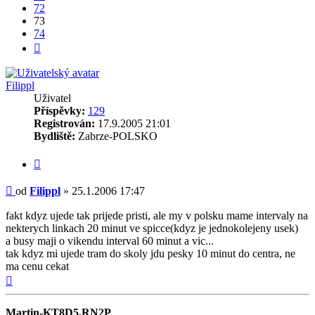
72
73
74
Další
Filippl
Uživatel
Příspěvky:
129
Registrován:
17.9.2005 21:01
Bydliště:
Zabrze-POLSKO
Citovat
Příspěvek
od
Filippl
»
25.1.2006 17:47
fakt kdyz ujede tak prijede pristi, ale my v polsku mame intervaly na
nekterych linkach 20 minut ve spicce(kdyz je jednokolejeny usek)
a busy maji o vikendu interval 60 minut a vic...
tak kdyz mi ujede tram do skoly jdu pesky 10 minut do centra, ne
ma cenu cekat
Nahoru
Martin-KT8D5.RN2P