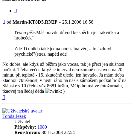
Citovat
Příspěvek
od
Martin-KT8D5.RN2P
»
25.1.2006 16:56
Yvona píše:
Máš pravdu důvod ke spěchu je "rakvička a
hrobeček"
Zde Ti unikla také jedna podstatná věc, a to "zdraví
psychické"(stres, napětí adt)
No dobře, ale když už běžim jako vocas, tak je přeci jen slušnost
počkat. Třeba večer, když je interval nerozumně nastaven na 20
minut, při teplotě - 15, skutečně ujede, jen hovado. Já mám třeba
kladnou zkušenost, v nedli ráno na nás s kámošem počkal řidič na
Slánské s 10 (čelní vůz 8681 tušim, MOp ho má ve fotožurnálu,
tkaovej ten šedej děda
)
Nahoru
Tonda Ježek
Uživatel
Příspěvky:
1080
Registrován:
30.11.2003 22:54