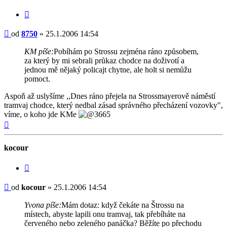
Citovat
Příspěvek
od
8750
»
25.1.2006 14:54
KM píše:
Pobíhám po Strossu zejména ráno způsobem,
za který by mi sebrali průkaz chodce na doživotí a
jednou mě nějaký policajt chytne, ale holt si nemůžu
pomoct.
Aspoň až uslyšíme ,,Dnes ráno přejela na Strossmayerově náměstí
tramvaj chodce, který nedbal zásad správného přecházení vozovky",
víme, o koho jde KMe
Nahoru
kocour
Citovat
Příspěvek
od
kocour
»
25.1.2006 14:54
Yvona píše:
Mám dotaz: když čekáte na Štrossu na
místech, abyste lapili onu tramvaj, tak přebíháte na
červeného nebo zeleného panáčka? Běžíte po přechodu