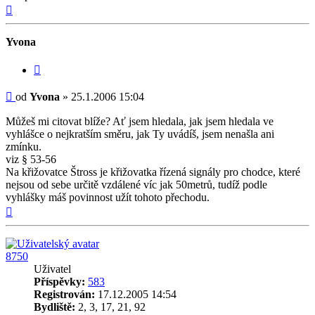
Nahoru
Yvona
Citovat
Příspěvek
od
Yvona
»
25.1.2006 15:04
Můžeš mi citovat blíže? Ať jsem hledala, jak jsem hledala ve
vyhlášce o nejkratším směru, jak Ty uvádíš, jsem nenašla ani
zmínku.
viz § 53-56
Na křižovatce Štross je křižovatka řízená signály pro chodce, které
nejsou od sebe určitě vzdálené víc jak 50metrů, tudíž podle
vyhlášky máš povinnost užít tohoto přechodu.
Nahoru
8750
Uživatel
Příspěvky:
583
Registrován:
17.12.2005 14:54
Bydliště:
2, 3, 17, 21, 92