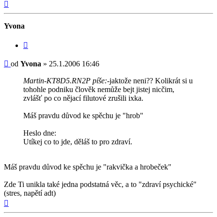
Nahoru
Yvona
Citovat
Příspěvek
od
Yvona
»
25.1.2006 16:46
Martin-KT8D5.RN2P píše:
-jaktože neni?? Kolikrát si u
tohohle podniku člověk nemůže bejt jistej nicčim,
zvlášť po co nějací filutové zrušili ixka.
Máš pravdu důvod ke spěchu je "hrob"
Heslo dne:
Utíkej co to jde, děláš to pro zdraví.
Máš pravdu důvod ke spěchu je "rakvička a hrobeček"
Zde Ti unikla také jedna podstatná věc, a to "zdraví psychické"
(stres, napětí adt)
Nahoru