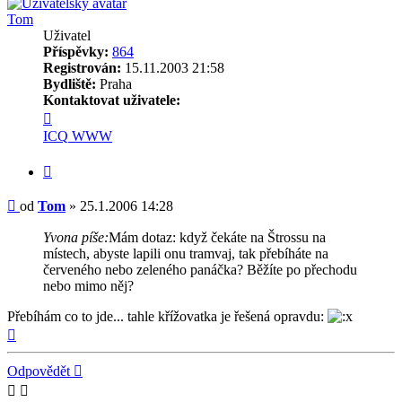
Tom
Uživatel
Příspěvky:
864
Registrován:
15.11.2003 21:58
Bydliště:
Praha
Kontaktovat uživatele:
Kontaktovat
uživatele
ICQ
WWW
Tom
Citovat
Příspěvek
od
Tom
»
25.1.2006 14:28
Yvona píše:
Mám dotaz: když čekáte na Štrossu na
místech, abyste lapili onu tramvaj, tak přebíháte na
červeného nebo zeleného panáčka? Běžíte po přechodu
nebo mimo něj?
Přebíhám co to jde... tahle křížovatka je řešená opravdu:
Nahoru
Odpovědět