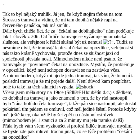
.
Tak to byl nějaký truhlík. Já jen, že když stojím třebas na tom
Štrossu s tramvají a vidím, že mi tam dobíhá nějaký rapl na
červeného panáčka, tak má smůlu.
Dále bych chtěla říct, že za "čekání na dobíhajícího" nám poděkuje
tak 1 člověk z 20ti. Od řidiče tramvaje se vyžaduje automatická
slušnost, ale veřejnost k řidiči slušná být už nemusí
. Tudíž se
nesmíme divit, že tramvaják přestal čekat na opozdilce, veřejnost si
nás takto krásně vychovala, protože dnes se slušnost jaxi od
společnosti přestala nosit. Mimochodem nikde není psáno, že
tramvaják je "povinnen" čekat na opozdilce. Myslím, že problém je
v opozdilci, když není schopen dostavit se na zastávku včas.
A mimochodem, když mi ujede jedna tramvaj, tak vím, že to není ta
poslední tramvaj a že mi pojede další. Není důvod kam pospíchat,
poté to také na těch silnicích vypadá.
Včera jsem měla story na 19tce (Sídliště Hloubětín d.c.) s dědkem,
co dobíhal na tramvaj a jako znamení o tom, že by rád nastoupil
byla "rána holí do čela tramvaje", takže pán sice nastoupil, ale dostal
pokárání, tím pádem se omluvil, což měl jediné štěstí. Protože kdyby
měl ještě kecy, okamžitě by šel zpět na nástupní ostrůvek.
(mimochodem jel 1 stanici a za 2 minuty mu jela tramka další)
Přála bych vám všem vyzkoušet si profesi řidiče tramvaje, myslím,
že byste zde pak mluvili trochu jinak, co se týče problému "čekání
na opozdilce"