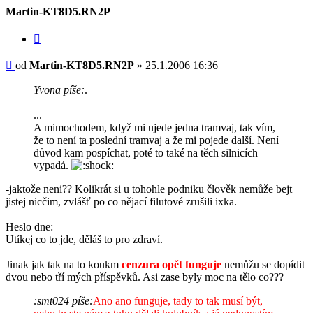
Martin-KT8D5.RN2P
Citovat
Příspěvek
od
Martin-KT8D5.RN2P
»
25.1.2006 16:36
Yvona píše:
.
...
A mimochodem, když mi ujede jedna tramvaj, tak vím,
že to není ta poslední tramvaj a že mi pojede další. Není
důvod kam pospíchat, poté to také na těch silnicích
vypadá.
-jaktože neni?? Kolikrát si u tohohle podniku člověk nemůže bejt
jistej nicčim, zvlášť po co nějací filutové zrušili ixka.
Heslo dne:
Utíkej co to jde, děláš to pro zdraví.
Jinak jak tak na to koukm
cenzura opět funguje
nemůžu se dopídit
dvou nebo tří mých příspěvků. Asi zase byly moc na tělo co???
:smt024 píše:
Ano ano funguje, tady to tak musí být,