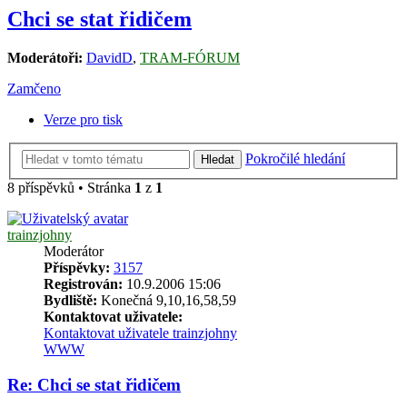
Chci se stat řidičem
Moderátoři:
DavidD
,
TRAM-FÓRUM
Zamčeno
Verze pro tisk
Pokročilé hledání
Hledat
8 příspěvků • Stránka
1
z
1
trainzjohny
Moderátor
Příspěvky:
3157
Registrován:
10.9.2006 15:06
Bydliště:
Konečná 9,10,16,58,59
Kontaktovat uživatele:
Kontaktovat uživatele trainzjohny
WWW
Re: Chci se stat řidičem