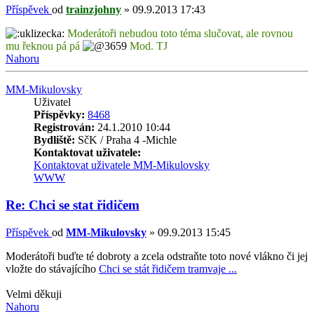
Příspěvek
od
trainzjohny
»
09.9.2013 17:43
Moderátoři nebudou toto téma slučovat, ale rovnou
mu řeknou pá pá
Mod. TJ
Nahoru
MM-Mikulovsky
Uživatel
Příspěvky:
8468
Registrován:
24.1.2010 10:44
Bydliště:
SčK / Praha 4 -Michle
Kontaktovat uživatele:
Kontaktovat uživatele MM-Mikulovsky
WWW
Re: Chci se stat řidičem
Příspěvek
od
MM-Mikulovsky
»
09.9.2013 15:45
Moderátoři buďte té dobroty a zcela odstraňte toto nové vlákno či jej
vložte do stávajícího
Chci se stát řidičem tramvaje ...
Velmi děkuji
Nahoru