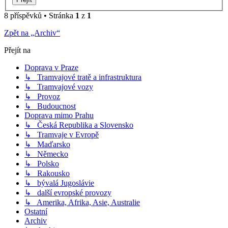
8 příspěvků • Stránka
1
z
1
Zpět na „Archiv“
Přejít na
Doprava v Praze
↳ Tramvajové tratě a infrastruktura
↳ Tramvajové vozy
↳ Provoz
↳ Budoucnost
Doprava mimo Prahu
↳ Česká Republika a Slovensko
↳ Tramvaje v Evropě
↳ Maďarsko
↳ Německo
↳ Polsko
↳ Rakousko
↳ bývalá Jugoslávie
↳ další evropské provozy
↳ Amerika, Afrika, Asie, Australie
Ostatní
Archiv