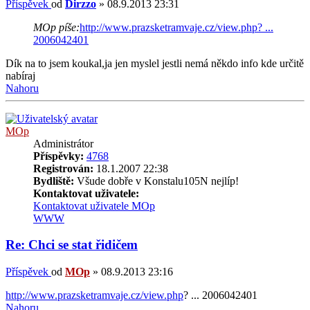
Příspěvek
od
Dirzzo
»
08.9.2013 23:31
MOp píše:
http://www.prazsketramvaje.cz/view.php? ...
2006042401
Dík na to jsem koukal,ja jen myslel jestli nemá někdo info kde určitě
nabíraj
Nahoru
MOp
Administrátor
Příspěvky:
4768
Registrován:
18.1.2007 22:38
Bydliště:
Všude dobře v Konstalu105N nejlíp!
Kontaktovat uživatele:
Kontaktovat uživatele MOp
WWW
Re: Chci se stat řidičem
Příspěvek
od
MOp
»
08.9.2013 23:16
http://www.prazsketramvaje.cz/view.php
? ... 2006042401
Nahoru