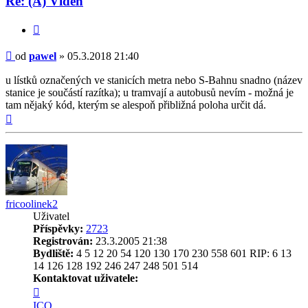
Re: (A) Vídeň
Citovat
Příspěvek
od
pawel
»
05.3.2018 21:40
u lístků označených ve stanicích metra nebo S-Bahnu snadno (název
stanice je součástí razítka); u tramvají a autobusů nevím - možná je
tam nějaký kód, kterým se alespoň přibližná poloha určit dá.
Nahoru
fricoolinek2
Uživatel
Příspěvky:
2723
Registrován:
23.3.2005 21:38
Bydliště:
4 5 12 20 54 120 130 170 230 558 601 RIP: 6 13
14 126 128 192 246 247 248 501 514
Kontaktovat uživatele:
Kontaktovat
uživatele
ICQ