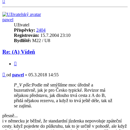
Nahoru
pawel
Uživatel
Příspěvky:
2404
Registrován:
15.7.2004 23:10
Bydliště:
M22 / U8
Re: (A) Vídeň
Citovat
Příspěvek
od
pawel
»
05.3.2018 14:55
P_V píše:
Podle mě smýšlíme moc úředně a
buzerativně, jak je pro Česko typické. Revizor má
nějakou představu, jak dlouho trvá cesta z A do B,
přidá nějakou rezervu, a když to trvá ještě déle, tak už
se zajímá.
přesně...
i v německu je běžné, že standardní jízdenka nepovoluje zpáteční
cesty. když pojedete do půlkruhu, tak to je určitě v pohodě, ale když