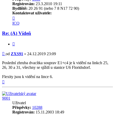
Registrován:
23.3.2010 19:11
Bydliště:
20 26 91 (nebo 7 8 N17 72 90)
Kontaktovat uživatele:
Kontaktovat
uživatele
ICQ
ZXS91
Re: (A) Vídeň
Citovat
Příspěvek
od
ZXS91
»
24.12.2019 23:09
Poslední zhruba dvacítka souprav E1+c4 je k vidění na linkch 25,
26, 30 a 31, všechny se sjíždí u stanice U6 Floridsdorf.
Flexity jsou k vidění na lince 6.
Nahoru
9001
Uživatel
Příspěvky:
10288
Registrován:
15.11.2003 18:49