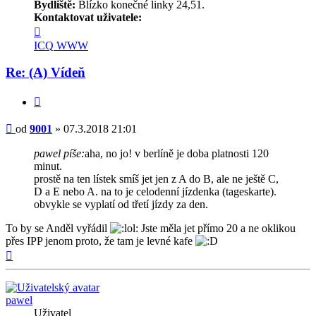
Bydliště:
Blízko konečné linky 24,51.
Kontaktovat uživatele:
Kontaktovat
uživatele
ICQ
WWW
9001
Re: (A) Vídeň
Citovat
Příspěvek
od
9001
»
07.3.2018 21:01
pawel píše:
aha, no jo! v berlíně je doba platnosti 120
minut.
prostě na ten lístek smíš jet jen z A do B, ale ne ještě C,
D a E nebo A. na to je celodenní jízdenka (tageskarte).
obvykle se vyplatí od třetí jízdy za den.
To by se Anděl vyřádil
Jste měla jet přímo 20 a ne oklikou
přes IPP jenom proto, že tam je levné kafe
Nahoru
pawel
Uživatel