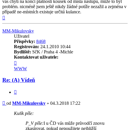
vás chytí na konci platnosti kousek od místa nástupu, může to být
problém. nicméně jsem ještě nikdy žádné potíže nezažil a zejména v
případě ne-místních existuje určitá kulance.
Nahoru
MM-Mikulovsky
Uživatel
Příspěvky:
8468
Registrován:
24.1.2010 10:44
Bydliště:
SčK / Praha 4 -Michle
Kontaktovat uživatele:
Kontaktovat
uživatele
WWW
MM-
Mikulovsky
Re: (A) Vídeň
Citovat
Příspěvek
od
MM-Mikulovsky
»
04.3.2018 17:22
Kulík píše:
P_V píše:
I u ČD vás může průvodčí znovu
zkasírovat, pokud nepoužijete nejbližší