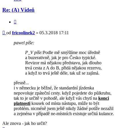
fricoolinek2
Re: (A) Vídeň
Citovat
Příspěvek
od
fricoolinek2
»
05.3.2018 17:11
pawel píše:
P_V píše:
Podle mě smýšlíme moc úředně
a buzerativně, jak je pro Česko typické.
Revizor má nějakou představu, jak dlouho
trvá cesta z A do B, přidá nějakou rezervu,
a když to trvá ještě déle, tak už se zajímá.
přesně...
i v německu je běžné, že standardní jízdenka
nepovoluje zpáteční cesty. když pojedete do půlkruhu,
tak to je určitě v pohodě, ale když vás chytí na
konci
platnosti
kousek od místa nástupu, může to být
problém. nicméně jsem ještě nikdy žádné potíže nezažil
a zejména v případě ne-místních existuje určitá kulance.
Ale znova - jak ho určit?