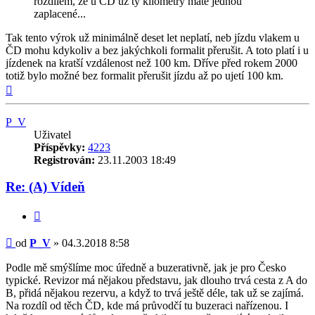
rozdílem, že u ČD už ty kilometry máte jednou
zaplacené...
Tak tento výrok už minimálně deset let neplatí, neb jízdu vlakem u
ČD mohu kdykoliv a bez jakýchkoli formalit přerušit. A toto platí i u
jízdenek na kratší vzdálenost než 100 km. Dříve před rokem 2000
totiž bylo možné bez formalit přerušit jízdu až po ujetí 100 km.
Nahoru
P_V
Uživatel
Příspěvky:
4223
Registrován:
23.11.2003 18:49
Re: (A) Vídeň
Citovat
Příspěvek
od
P_V
»
04.3.2018 8:58
Podle mě smýšlíme moc úředně a buzerativně, jak je pro Česko
typické. Revizor má nějakou představu, jak dlouho trvá cesta z A do
B, přidá nějakou rezervu, a když to trvá ještě déle, tak už se zajímá.
Na rozdíl od těch ČD, kde má průvodčí tu buzeraci nařízenou. I