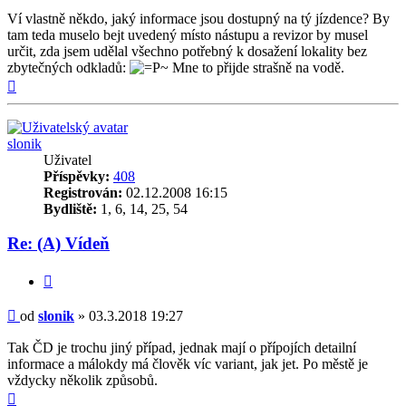
Ví vlastně někdo, jaký informace jsou dostupný na tý jízdence? By
tam teda muselo bejt uvedený místo nástupu a revizor by musel
určit, zda jsem udělal všechno potřebný k dosažení lokality bez
zbytečných odkladů:
Mne to přijde strašně na vodě.
Nahoru
slonik
Uživatel
Příspěvky:
408
Registrován:
02.12.2008 16:15
Bydliště:
1, 6, 14, 25, 54
Re: (A) Vídeň
Citovat
Příspěvek
od
slonik
»
03.3.2018 19:27
Tak ČD je trochu jiný případ, jednak mají o přípojích detailní
informace a málokdy má člověk víc variant, jak jet. Po městě je
vždycky několik způsobů.
Nahoru