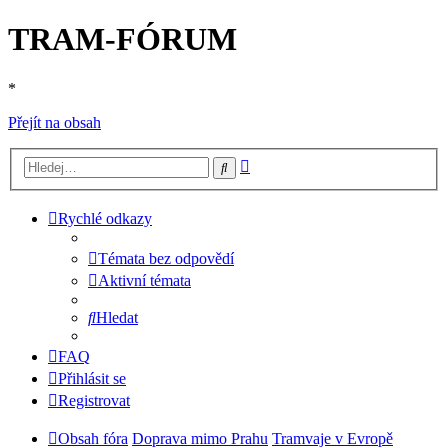
TRAM-FÓRUM
*
Přejít na obsah
Pokročilé
Hledat
hledání
Rychlé odkazy
Témata bez odpovědí
Aktivní témata
Hledat
FAQ
Přihlásit se
Registrovat
Obsah fóra
Doprava mimo Prahu
Tramvaje v Evropě