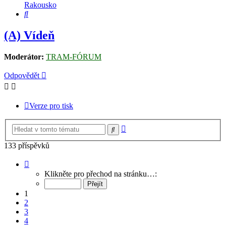
Rakousko
Hledat
(A) Vídeň
Moderátor:
TRAM-FÓRUM
Odpovědět
Verze pro tisk
Pokročilé
Hledat
hledání
133 příspěvků
Stránka
1
Klikněte pro přechod na stránku…:
z
9
1
2
3
4