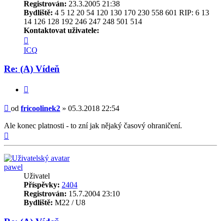
Registrován:
23.3.2005 21:38
Bydliště:
4 5 12 20 54 120 130 170 230 558 601 RIP: 6 13
14 126 128 192 246 247 248 501 514
Kontaktovat uživatele:
Kontaktovat
uživatele
ICQ
fricoolinek2
Re: (A) Vídeň
Citovat
Příspěvek
od
fricoolinek2
»
05.3.2018 22:54
Ale konec platnosti - to zní jak nějaký časový ohraničení.
Nahoru
pawel
Uživatel
Příspěvky:
2404
Registrován:
15.7.2004 23:10
Bydliště:
M22 / U8