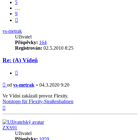
5
…
9
Další
vs-metrak
Uživatel
Příspěvky:
164
Registrován:
02.5.2010 8:25
Re: (A) Vídeň
Citovat
Příspěvek
od
vs-metrak
»
04.3.2020 9:20
Ve Vídni zakázali provoz Flexity.
Notstopp für Flexity-Straßenbahnen
Nahoru
ZXS91
Uživatel
Příspěvky:
1059