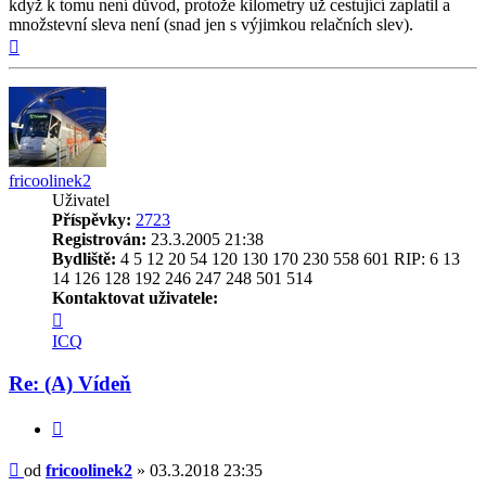
když k tomu není důvod, protože kilometry už cestující zaplatil a
množstevní sleva není (snad jen s výjimkou relačních slev).
Nahoru
fricoolinek2
Uživatel
Příspěvky:
2723
Registrován:
23.3.2005 21:38
Bydliště:
4 5 12 20 54 120 130 170 230 558 601 RIP: 6 13
14 126 128 192 246 247 248 501 514
Kontaktovat uživatele:
Kontaktovat
uživatele
ICQ
fricoolinek2
Re: (A) Vídeň
Citovat
Příspěvek
od
fricoolinek2
»
03.3.2018 23:35