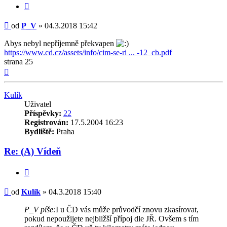
Citovat
Příspěvek
od
P_V
»
04.3.2018 15:42
Abys nebyl nepříjemně překvapen
https://www.cd.cz/assets/info/cim-se-ri ... -12_cb.pdf
strana 25
Nahoru
Kulík
Uživatel
Příspěvky:
22
Registrován:
17.5.2004 16:23
Bydliště:
Praha
Re: (A) Vídeň
Citovat
Příspěvek
od
Kulík
»
04.3.2018 15:40
P_V píše:
I u ČD vás může průvodčí znovu zkasírovat,
pokud nepoužijete nejbližší přípoj dle JŘ. Ovšem s tím