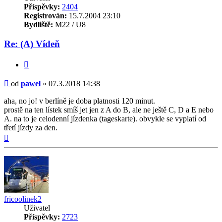
Příspěvky:
2404
Registrován:
15.7.2004 23:10
Bydliště:
M22 / U8
Re: (A) Vídeň
Citovat
Příspěvek
od
pawel
»
07.3.2018 14:38
aha, no jo! v berlíně je doba platnosti 120 minut.
prostě na ten lístek smíš jet jen z A do B, ale ne ještě C, D a E nebo
A. na to je celodenní jízdenka (tageskarte). obvykle se vyplatí od
třetí jízdy za den.
Nahoru
fricoolinek2
Uživatel
Příspěvky:
2723