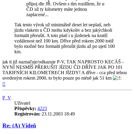
přípoj dle JŘ. Ovšem s tím rozdílem, že u
ČD už ty kilometry máte jednou
zaplacené...
Tak tento výrok už minimálně deset let neplatí, neb
jízdu vlakem u ČD mohu kdykoliv a bez jakýchkoli
formalit přerušit. A toto platí i u jízdenek na kratší
vzdálenost než 100 km. Dříve před rokem 2000 totiž
bylo možné bez formalit přerušit jízdu až po ujetí 100
km.
jak ti již naznačuje/odkazuje P-V, TAK NAPROSTO KECÁŠ -
NYNÍ NESMÍŠ PŘERUŠIT JÍZDU ČD DŘÍVE JAK PO 101
TARIFNÍCH KILOMETRECH JÍZDY! A dříve - cca před tebou
uvedeným rokem 2000, to bylo pouze po méně jak 51 km
Nahoru
P_V
Uživatel
Příspěvky:
4223
Registrován:
23.11.2003 18:49
Re: (A) Vídeň