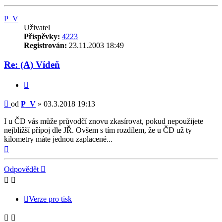
P_V
Uživatel
Příspěvky:
4223
Registrován:
23.11.2003 18:49
Re: (A) Vídeň
Citovat
Příspěvek
od
P_V
»
03.3.2018 19:13
I u ČD vás může průvodčí znovu zkasírovat, pokud nepoužijete
nejbližší přípoj dle JŘ. Ovšem s tím rozdílem, že u ČD už ty
kilometry máte jednou zaplacené...
Nahoru
Odpovědět
Verze pro tisk