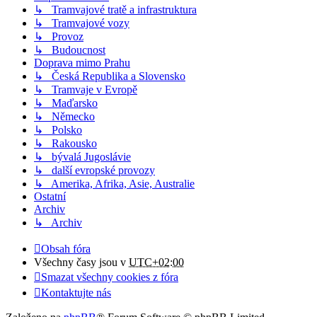
↳ Tramvajové tratě a infrastruktura
↳ Tramvajové vozy
↳ Provoz
↳ Budoucnost
Doprava mimo Prahu
↳ Česká Republika a Slovensko
↳ Tramvaje v Evropě
↳ Maďarsko
↳ Německo
↳ Polsko
↳ Rakousko
↳ bývalá Jugoslávie
↳ další evropské provozy
↳ Amerika, Afrika, Asie, Australie
Ostatní
Archiv
↳ Archiv
Obsah fóra
Všechny časy jsou v
UTC+02:00
Smazat všechny cookies z fóra
Kontaktujte nás