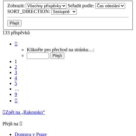
Zobrazit:
Seřadit podle:
SORT_DIRECTION:
133 příspěvků
Stránka
1
Klikněte pro přechod na stránku…:
z
9
1
2
3
4
5
…
9
Další
Zpět na „Rakousko“
Přejít na
Doprava v Praze