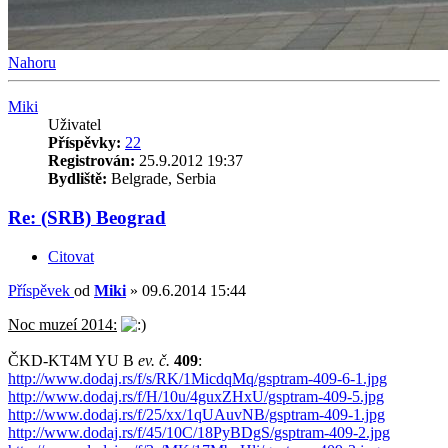
Nahoru
Miki
Uživatel
Příspěvky:
22
Registrován:
25.9.2012 19:37
Bydliště:
Belgrade, Serbia
Re: (SRB) Beograd
Citovat
Příspěvek
od
Miki
»
09.6.2014 15:44
Noc muzeí 2014:
ČKD-KT4M YU B
ev. č.
409
:
http://www.dodaj.rs/f/s/RK/1MicdqMq/gsptram-409-6-1.jpg
http://www.dodaj.rs/f/H/10u/4guxZHxU/gsptram-409-5.jpg
http://www.dodaj.rs/f/25/xx/1qUAuvNB/gsptram-409-1.jpg
http://www.dodaj.rs/f/45/10C/18PyBDgS/gsptram-409-2.jpg