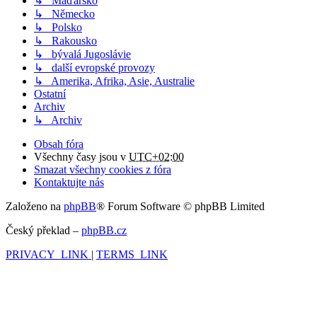
↳ Maďarsko
↳ Německo
↳ Polsko
↳ Rakousko
↳ bývalá Jugoslávie
↳ další evropské provozy
↳ Amerika, Afrika, Asie, Australie
Ostatní
Archiv
↳ Archiv
Obsah fóra
Všechny časy jsou v
UTC+02:00
Smazat všechny cookies z fóra
Kontaktujte nás
Založeno na
phpBB
® Forum Software © phpBB Limited
Český překlad –
phpBB.cz
PRIVACY_LINK
|
TERMS_LINK