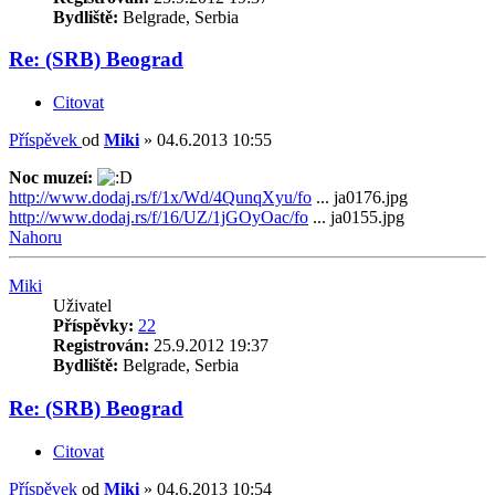
Bydliště:
Belgrade, Serbia
Re: (SRB) Beograd
Citovat
Příspěvek
od
Miki
»
04.6.2013 10:55
Noc muzeí:
http://www.dodaj.rs/f/1x/Wd/4QunqXyu/fo
... ja0176.jpg
http://www.dodaj.rs/f/16/UZ/1jGOyOac/fo
... ja0155.jpg
Nahoru
Miki
Uživatel
Příspěvky:
22
Registrován:
25.9.2012 19:37
Bydliště:
Belgrade, Serbia
Re: (SRB) Beograd
Citovat
Příspěvek
od
Miki
»
04.6.2013 10:54