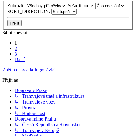
Zobrazit:
Seřadit podle:
SORT_DIRECTION:
34 příspěvků
1
2
3
Další
Zpět na „bývalá Jugoslávie“
Přejít na
Doprava v Praze
↳ Tramvajové tratě a infrastruktura
↳ Tramvajové vozy
↳ Provoz
↳ Budoucnost
Doprava mimo Prahu
↳ Česká Republika a Slovensko
↳ Tramvaje v Evropě