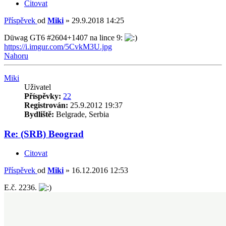
Citovat
Příspěvek
od
Miki
»
29.9.2018 14:25
Düwag GT6 #2604+1407 na lince 9:
https://i.imgur.com/5CvkM3U.jpg
Nahoru
Miki
Uživatel
Příspěvky:
22
Registrován:
25.9.2012 19:37
Bydliště:
Belgrade, Serbia
Re: (SRB) Beograd
Citovat
Příspěvek
od
Miki
»
16.12.2016 12:53
E.č. 2236.