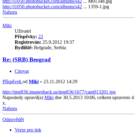
http://i1050.photobucket.com/albums/s42
... M01348.jpg
http://i1050.photobucket.com/albums/s42
... 1359-1.jpg
Nahoru
Miki
Uživatel
Příspěvky:
22
Registrován:
25.9.2012 19:37
Bydliště:
Belgrade, Serbia
Re: (SRB) Beograd
Citovat
Příspěvek
od
Miki
»
23.11.2012 14:29
http://img836.imageshack.us/img836/1677/cam013201.jpg
Naposledy upravil(a)
Miki
dne 30.5.2013 10:06, celkem upraveno 4
x.
Nahoru
Odpovědět
Verze pro tisk