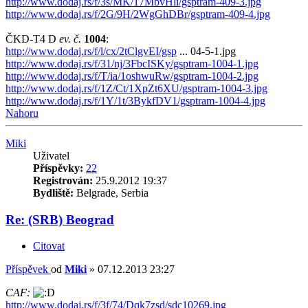
http://www.dodaj.rs/f/3s/MK/17MbvHli/gsptram-409-3.jpg
http://www.dodaj.rs/f/2G/9H/2WgGhDBr/gsptram-409-4.jpg
ČKD-T4 D
ev. č.
1004
:
http://www.dodaj.rs/f/l/cx/2tClgvEI/gsp
... 04-5-1.jpg
http://www.dodaj.rs/f/31/nj/3FbcISKy/gsptram-1004-1.jpg
http://www.dodaj.rs/f/T/ia/1oshwuRw/gsptram-1004-2.jpg
http://www.dodaj.rs/f/1Z/Ct/1XpZt6XU/gsptram-1004-3.jpg
http://www.dodaj.rs/f/1Y/1t/3BykfDV1/gsptram-1004-4.jpg
Nahoru
Miki
Uživatel
Příspěvky:
22
Registrován:
25.9.2012 19:37
Bydliště:
Belgrade, Serbia
Re: (SRB) Beograd
Citovat
Příspěvek
od
Miki
»
07.12.2013 23:27
CAF:
http://www.dodaj.rs/f/3f/74/Dqk7zsd/sdc10269.jpg