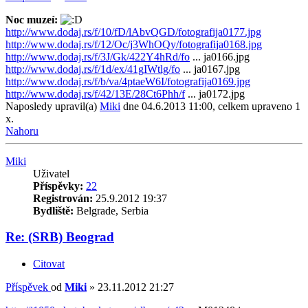
Noc muzeí:
http://www.dodaj.rs/f/10/fD/lAbvQGD/fotografija0177.jpg
http://www.dodaj.rs/f/12/Oc/j3WhOQy/fotografija0168.jpg
http://www.dodaj.rs/f/3J/Gk/422Y4hRd/fo
... ja0166.jpg
http://www.dodaj.rs/f/1d/ex/41gIWtlg/fo
... ja0167.jpg
http://www.dodaj.rs/f/b/va/4ptaeW6I/fotografija0169.jpg
http://www.dodaj.rs/f/42/13E/28Ct6Phh/f
... ja0172.jpg
Naposledy upravil(a)
Miki
dne 04.6.2013 11:00, celkem upraveno 1
x.
Nahoru
Miki
Uživatel
Příspěvky:
22
Registrován:
25.9.2012 19:37
Bydliště:
Belgrade, Serbia
Re: (SRB) Beograd
Citovat
Příspěvek
od
Miki
»
23.11.2012 21:27