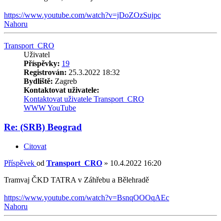
https://www.youtube.com/watch?v=jDoZOzSujpc
Nahoru
Transport_CRO
Uživatel
Příspěvky:
19
Registrován:
25.3.2022 18:32
Bydliště:
Zagreb
Kontaktovat uživatele:
Kontaktovat uživatele Transport_CRO
WWW
YouTube
Re: (SRB) Beograd
Citovat
Příspěvek
od
Transport_CRO
»
10.4.2022 16:20
Tramvaj ČKD TATRA v Záhřebu a Bělehradě
https://www.youtube.com/watch?v=BsnqOOOqAEc
Nahoru