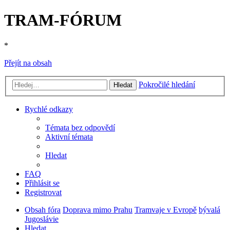
TRAM-FÓRUM
*
Přejít na obsah
Pokročilé hledání
Hledat
Rychlé odkazy
Témata bez odpovědí
Aktivní témata
Hledat
FAQ
Přihlásit se
Registrovat
Obsah fóra
Doprava mimo Prahu
Tramvaje v Evropě
bývalá
Jugoslávie
Hledat