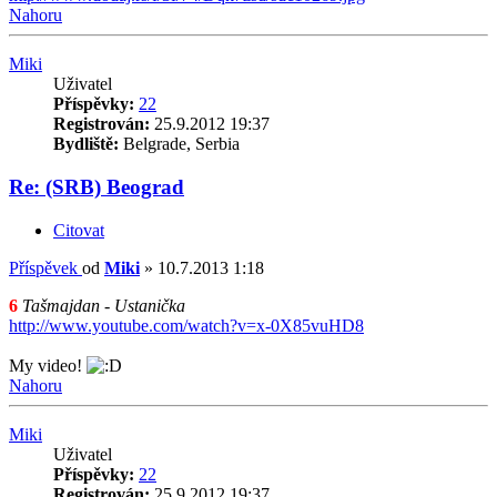
Nahoru
Miki
Uživatel
Příspěvky:
22
Registrován:
25.9.2012 19:37
Bydliště:
Belgrade, Serbia
Re: (SRB) Beograd
Citovat
Příspěvek
od
Miki
»
10.7.2013 1:18
6
Tašmajdan - Ustanička
http://www.youtube.com/watch?v=x-0X85vuHD8
My video!
Nahoru
Miki
Uživatel
Příspěvky:
22
Registrován:
25.9.2012 19:37