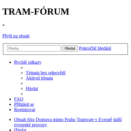
TRAM-FÓRUM
*
Přejít na obsah
Pokročilé hledání
Hledat
Rychlé odkazy
Témata bez odpovědí
Aktivní témata
Hledat
FAQ
Přihlásit se
Registrovat
Obsah fóra
Doprava mimo Prahu
Tramvaje v Evropě
další
evropské provozy
Hledat