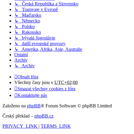
↳ Česká Republika a Slovensko
↳ Tramvaje v Evropě
↳ Maďarsko
↳ Německo
↳ Polsko
↳ Rakousko
↳ bývalá Jugoslávie
↳ další evropské provozy
↳ Amerika, Afrika, Asie, Australie
Ostatní
Archiv
↳ Archiv
Obsah fóra
Všechny časy jsou v
UTC+02:00
Smazat všechny cookies z fóra
Kontaktujte nás
Založeno na
phpBB
® Forum Software © phpBB Limited
Český překlad –
phpBB.cz
PRIVACY_LINK
|
TERMS_LINK