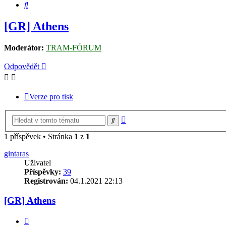
Hledat
[GR] Athens
Moderátor:
TRAM-FÓRUM
Odpovědět
Verze pro tisk
Pokročilé
Hledat
hledání
1 příspěvek • Stránka
1
z
1
gintaras
Uživatel
Příspěvky:
39
Registrován:
04.1.2021 22:13
[GR] Athens
Citovat