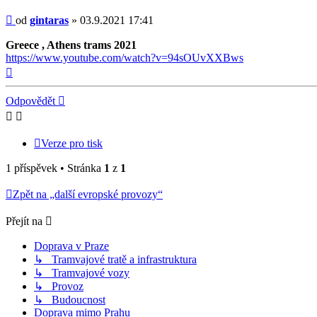
Příspěvek
od
gintaras
»
03.9.2021 17:41
Greece , Athens trams 2021
https://www.youtube.com/watch?v=94sOUvXXBws
Nahoru
Odpovědět
Verze pro tisk
1 příspěvek • Stránka
1
z
1
Zpět na „další evropské provozy“
Přejít na
Doprava v Praze
↳ Tramvajové tratě a infrastruktura
↳ Tramvajové vozy
↳ Provoz
↳ Budoucnost
Doprava mimo Prahu