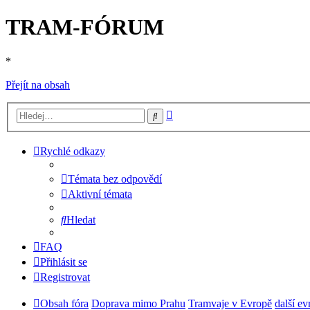
TRAM-FÓRUM
*
Přejít na obsah
Pokročilé
Hledat
hledání
Rychlé odkazy
Témata bez odpovědí
Aktivní témata
Hledat
FAQ
Přihlásit se
Registrovat
Obsah fóra
Doprava mimo Prahu
Tramvaje v Evropě
další e