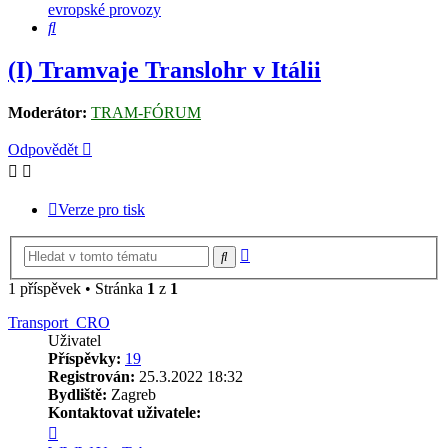
evropské provozy
Hledat
(I) Tramvaje Translohr v Itálii
Moderátor:
TRAM-FÓRUM
Odpovědět
Verze pro tisk
Pokročilé
Hledat
hledání
1 příspěvek • Stránka
1
z
1
Transport_CRO
Uživatel
Příspěvky:
19
Registrován:
25.3.2022 18:32
Bydliště:
Zagreb
Kontaktovat uživatele:
Kontaktovat
uživatele