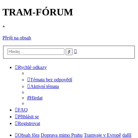
TRAM-FÓRUM
*
Přejít na obsah
Pokročilé
Hledat
hledání
Rychlé odkazy
Témata bez odpovědí
Aktivní témata
Hledat
FAQ
Přihlásit se
Registrovat
Obsah fóra
Doprava mimo Prahu
Tramvaje v Evropě
další