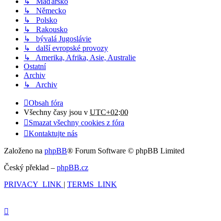
↳ Maďarsko
↳ Německo
↳ Polsko
↳ Rakousko
↳ bývalá Jugoslávie
↳ další evropské provozy
↳ Amerika, Afrika, Asie, Australie
Ostatní
Archiv
↳ Archiv
Obsah fóra
Všechny časy jsou v
UTC+02:00
Smazat všechny cookies z fóra
Kontaktujte nás
Založeno na
phpBB
® Forum Software © phpBB Limited
Český překlad –
phpBB.cz
PRIVACY_LINK
|
TERMS_LINK