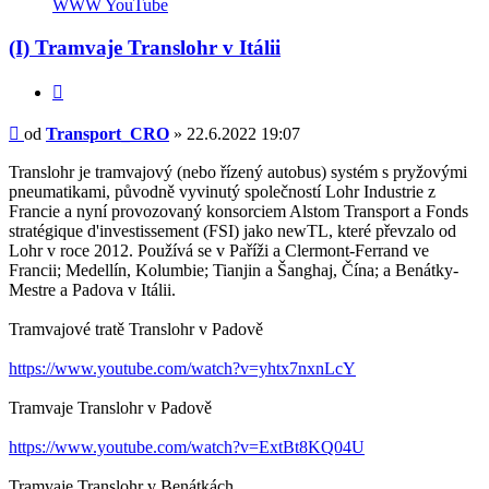
WWW
YouTube
Transport_CRO
(I) Tramvaje Translohr v Itálii
Citovat
Příspěvek
od
Transport_CRO
»
22.6.2022 19:07
Translohr je tramvajový (nebo řízený autobus) systém s pryžovými
pneumatikami, původně vyvinutý společností Lohr Industrie z
Francie a nyní provozovaný konsorciem Alstom Transport a Fonds
stratégique d'investissement (FSI) jako newTL, které převzalo od
Lohr v roce 2012. Používá se v Paříži a Clermont-Ferrand ve
Francii; Medellín, Kolumbie; Tianjin a Šanghaj, Čína; a Benátky-
Mestre a Padova v Itálii.
Tramvajové tratě Translohr v Padově
https://www.youtube.com/watch?v=yhtx7nxnLcY
Tramvaje Translohr v Padově
https://www.youtube.com/watch?v=ExtBt8KQ04U
Tramvaje Translohr v Benátkách