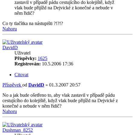
zastavil v případě pádu cestujícího do kolejiště, když
vlak bude přijížd na Dejvické z konečné a nebude v
něm řidič?
Co ty tlačítka na nástupišti ?!?!?
Nahoru
DavidD
Uživatel
Příspěvky:
1625
Registrován:
10.5.2006 17:36
Citovat
Příspěvek
od
DavidD
»
01.3.2007 20:57
No a jak bude ošetřeno to, aby vlak zastavil v případě pádu
cestujícího do kolejiště, když vlak bude přijížd na Dejvické z
konečné a nebude v něm řidič?
Nahoru
Dushman_8252