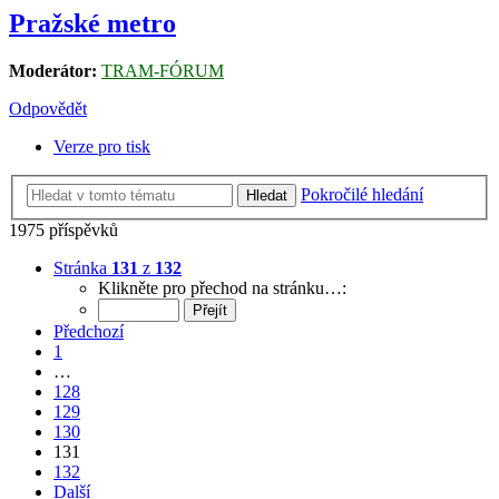
Pražské metro
Moderátor:
TRAM-FÓRUM
Odpovědět
Verze pro tisk
Pokročilé hledání
Hledat
1975 příspěvků
Stránka
131
z
132
Klikněte pro přechod na stránku…:
Předchozí
1
…
128
129
130
131
132
Další