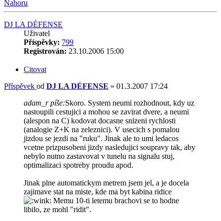
Nahoru
DJ LA DÉFENSE
Uživatel
Příspěvky:
799
Registrován:
23.10.2006 15:00
Citovat
Příspěvek
od
DJ LA DÉFENSE
»
01.3.2007 17:24
adam_r píše:
Skoro. System neumi rozhodnout, kdy uz
nastoupili cestujici a mohou se zavirat dvere, a neumi
(alespon na C) kodovat docasne snizeni rychlosti
(analogie Z+K na zeleznici). V usecich s pomalou
jizdou se jezdi na "ruku". Jinak ale to umi ledacos
vcetne prizpusobeni jizdy nasledujici soupravy tak, aby
nebylo nutno zastavovat v tunelu na signalu stuj,
optimalizaci spotreby proudu apod.
Jinak plne automatickym metrem jsem jel, a je docela
zajimave stat na miste, kde ma byt kabina ridice
Memu 10-ti letemu brachovi se to hodne
libilo, ze mohl "ridit".