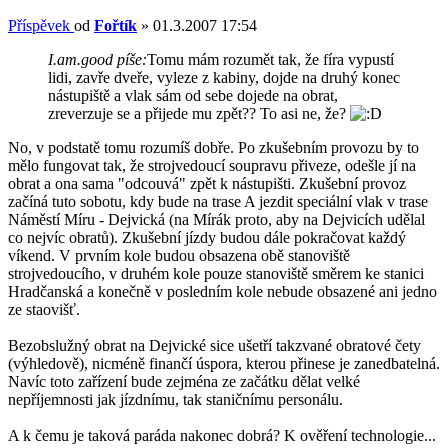
Příspěvek
od
Fořtík
»
01.3.2007 17:54
I.am.good píše:
Tomu mám rozumět tak, že fíra vypustí
lidi, zavře dveře, vyleze z kabiny, dojde na druhý konec
nástupiště a vlak sám od sebe dojede na obrat,
zreverzuje se a přijede mu zpět?? To asi ne, že?
No, v podstatě tomu rozumíš dobře. Po zkušebním provozu by to
mělo fungovat tak, že strojvedoucí soupravu přiveze, odešle jí na
obrat a ona sama "odcouvá" zpět k nástupišti. Zkušební provoz
začíná tuto sobotu, kdy bude na trase A jezdit speciální vlak v trase
Náměstí Míru - Dejvická (na Mírák proto, aby na Dejvicích udělal
co nejvíc obratů). Zkušební jízdy budou dále pokračovat každý
víkend. V prvním kole budou obsazena obě stanoviště
strojvedoucího, v druhém kole pouze stanoviště směrem ke stanici
Hradčanská a konečně v posledním kole nebude obsazené ani jedno
ze staovišť.
Bezobslužný obrat na Dejvické sice ušetří takzvané obratové čety
(výhledově), nicméně finančí úspora, kterou přinese je zanedbatelná.
Navíc toto zařízení bude zejména ze začátku dělat velké
nepříjemnosti jak jízdnímu, tak staničnímu personálu.
A k čemu je taková paráda nakonec dobrá? K ověření technologie...