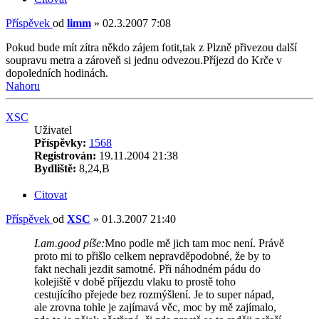
Příspěvek
od
limm
»
02.3.2007 7:08
Pokud bude mít zítra někdo zájem fotit,tak z Plzně přivezou další
soupravu metra a zároveň si jednu odvezou.Příjezd do Krče v
dopoledních hodinách.
Nahoru
XSC
Uživatel
Příspěvky:
1568
Registrován:
19.11.2004 21:38
Bydliště:
8,24,B
Citovat
Příspěvek
od
XSC
»
01.3.2007 21:40
I.am.good píše:
Mno podle mě jich tam moc není. Právě
proto mi to přišlo celkem nepravděpodobné, že by to
fakt nechali jezdit samotné. Při náhodném pádu do
kolejiště v době příjezdu vlaku to prostě toho
cestujícího přejede bez rozmýšlení. Je to super nápad,
ale zrovna tohle je zajímavá věc, moc by mě zajímalo,