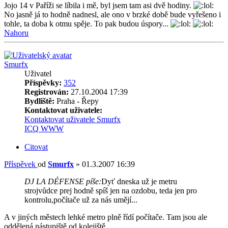
Jojo 14 v Paříži se líbila i mě, byl jsem tam asi dvě hodiny.
No jasně já to hodně nadnesl, ale ono v brzké době bude vyřešeno i
tohle, ta doba k otmu spěje. To pak budou úspory...
Nahoru
Smurfx
Uživatel
Příspěvky:
352
Registrován:
27.10.2004 17:39
Bydliště:
Praha - Řepy
Kontaktovat uživatele:
Kontaktovat uživatele Smurfx
ICQ
WWW
Citovat
Příspěvek
od
Smurfx
»
01.3.2007 16:39
DJ LA DÉFENSE píše:
Dyť dneska už je metru
strojvůdce prej hodně spíš jen na ozdobu, teda jen pro
kontrolu,počítače už za nás umějí...
A v jiných městech lehké metro plně řídí počítače. Tam jsou ale
oddělená nástupiště od kolejiště.