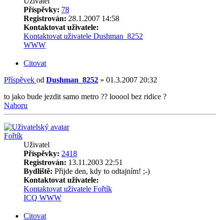
Uživatel
Příspěvky:
78
Registrován:
28.1.2007 14:58
Kontaktovat uživatele:
Kontaktovat uživatele Dushman_8252
WWW
Citovat
Příspěvek
od
Dushman_8252
»
01.3.2007 20:32
to jako bude jezdit samo metro ?? looool bez ridice ?
Nahoru
Fořtík
Uživatel
Příspěvky:
2418
Registrován:
13.11.2003 22:51
Bydliště:
Přijde den, kdy to odtajním! ;-)
Kontaktovat uživatele:
Kontaktovat uživatele Fořtík
ICQ
WWW
Citovat