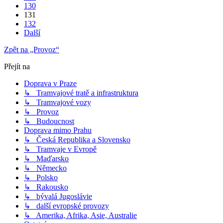
130
131
132
Další
Zpět na „Provoz“
Přejít na
Doprava v Praze
↳ Tramvajové tratě a infrastruktura
↳ Tramvajové vozy
↳ Provoz
↳ Budoucnost
Doprava mimo Prahu
↳ Česká Republika a Slovensko
↳ Tramvaje v Evropě
↳ Maďarsko
↳ Německo
↳ Polsko
↳ Rakousko
↳ bývalá Jugoslávie
↳ další evropské provozy
↳ Amerika, Afrika, Asie, Australie