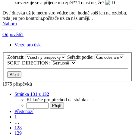
zreverzuje se a přijede mu zpět?? To asi ne, že?
Dyť dneska už je metru strojvůdce prej hodně spíš jen na ozdobu,
teda jen pro kontrolu,počítače už za nás umějí...
Nahoru
Odpovědět
Verze pro tisk
Zobrazit:
Seřadit podle:
SORT_DIRECTION:
1975 příspěvků
Stránka
131
z
132
Klikněte pro přechod na stránku…:
Předchozí
1
…
128
129