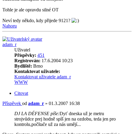
Tohle je ale opravdu silné OT
Neví tedy někdo, kdy přijede 9121?
Nahoru
adam_r
Uživatel
Příspěvky:
451
Registrován:
17.6.2004 10:23
Bydliště:
Brno
Kontaktovat uživatele:
Kontaktovat uživatele adam_r
WWW
Citovat
Příspěvek
od
adam_r
»
01.3.2007 16:38
DJ LA DÉFENSE píše:
Dyť dneska už je metru
strojvůdce prej hodně spíš jen na ozdobu, teda jen pro
kontrolu,počítače už za nás umějí...