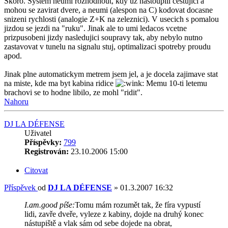
Skoro. System neumi rozhodnout, kdy uz nastoupili cestujici a
mohou se zavirat dvere, a neumi (alespon na C) kodovat docasne
snizeni rychlosti (analogie Z+K na zeleznici). V usecich s pomalou
jizdou se jezdi na "ruku". Jinak ale to umi ledacos vcetne
prizpusobeni jizdy nasledujici soupravy tak, aby nebylo nutno
zastavovat v tunelu na signalu stuj, optimalizaci spotreby proudu
apod.
Jinak plne automatickym metrem jsem jel, a je docela zajimave stat
na miste, kde ma byt kabina ridice
Memu 10-ti letemu
brachovi se to hodne libilo, ze mohl "ridit".
Nahoru
DJ LA DÉFENSE
Uživatel
Příspěvky:
799
Registrován:
23.10.2006 15:00
Citovat
Příspěvek
od
DJ LA DÉFENSE
»
01.3.2007 16:32
I.am.good píše:
Tomu mám rozumět tak, že fíra vypustí
lidi, zavře dveře, vyleze z kabiny, dojde na druhý konec
nástupiště a vlak sám od sebe dojede na obrat,