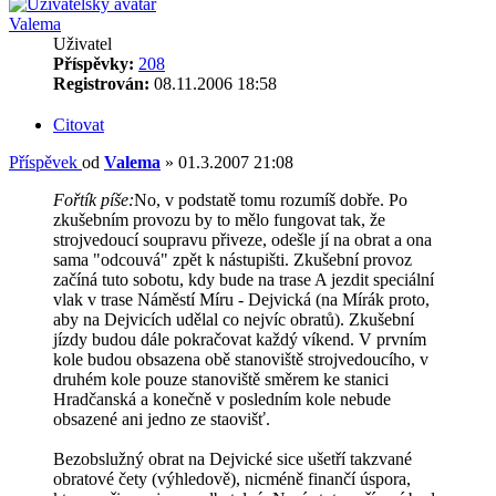
Valema
Uživatel
Příspěvky:
208
Registrován:
08.11.2006 18:58
Citovat
Příspěvek
od
Valema
»
01.3.2007 21:08
Fořtík píše:
No, v podstatě tomu rozumíš dobře. Po
zkušebním provozu by to mělo fungovat tak, že
strojvedoucí soupravu přiveze, odešle jí na obrat a ona
sama "odcouvá" zpět k nástupišti. Zkušební provoz
začíná tuto sobotu, kdy bude na trase A jezdit speciální
vlak v trase Náměstí Míru - Dejvická (na Mírák proto,
aby na Dejvicích udělal co nejvíc obratů). Zkušební
jízdy budou dále pokračovat každý víkend. V prvním
kole budou obsazena obě stanoviště strojvedoucího, v
druhém kole pouze stanoviště směrem ke stanici
Hradčanská a konečně v posledním kole nebude
obsazené ani jedno ze staovišť.
Bezobslužný obrat na Dejvické sice ušetří takzvané
obratové čety (výhledově), nicméně finančí úspora,