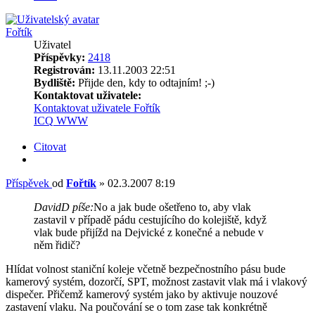
Fořtík
Uživatel
Příspěvky:
2418
Registrován:
13.11.2003 22:51
Bydliště:
Přijde den, kdy to odtajním! ;-)
Kontaktovat uživatele:
Kontaktovat uživatele Fořtík
ICQ
WWW
Citovat
Příspěvek
od
Fořtík
»
02.3.2007 8:19
DavidD píše:
No a jak bude ošetřeno to, aby vlak
zastavil v případě pádu cestujícího do kolejiště, když
vlak bude přijížd na Dejvické z konečné a nebude v
něm řidič?
Hlídat volnost staniční koleje včetně bezpečnostního pásu bude
kamerový systém, dozorčí, SPT, možnost zastavit vlak má i vlakový
dispečer. Přičemž kamerový systém jako by aktivuje nouzové
zastavení vlaku. Na poučování se o tom zase tak konkrétně