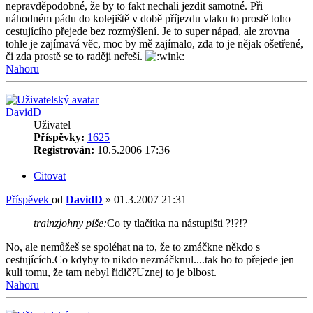
nepravděpodobné, že by to fakt nechali jezdit samotné. Při
náhodném pádu do kolejiště v době příjezdu vlaku to prostě toho
cestujícího přejede bez rozmýšlení. Je to super nápad, ale zrovna
tohle je zajímavá věc, moc by mě zajímalo, zda to je nějak ošetřené,
či zda prostě se to raději neřeší.
Nahoru
DavidD
Uživatel
Příspěvky:
1625
Registrován:
10.5.2006 17:36
Citovat
Příspěvek
od
DavidD
»
01.3.2007 21:31
trainzjohny píše:
Co ty tlačítka na nástupišti ?!?!?
No, ale nemůžeš se spoléhat na to, že to zmáčkne někdo s
cestujících.Co kdyby to nikdo nezmáčknul....tak ho to přejede jen
kuli tomu, že tam nebyl řidič?Uznej to je blbost.
Nahoru