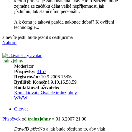
kterou přinese je zanedbatelná. Navíc toto zařízení bude
zejména ze začátku dělat velké nepříjemnosti jak
jízdnímu, tak staničnímu personálu.
A k čemu je taková paráda nakonec dobrá? K ověření
technologie...
a nevíte jestli bude jezdit s cestujicima
Nahoru
trainzjohny
Moderátor
Příspěvky:
3157
Registrován:
10.9.2006 15:06
Bydliště:
Konečná 9,10,16,58,59
Kontaktovat uživatele:
Kontaktovat uživatele trainzjohny
WWW
Citovat
Příspěvek
od
trainzjohny
»
01.3.2007 21:00
DavidD píše:
No a jak bude ošetřeno to, aby vlak