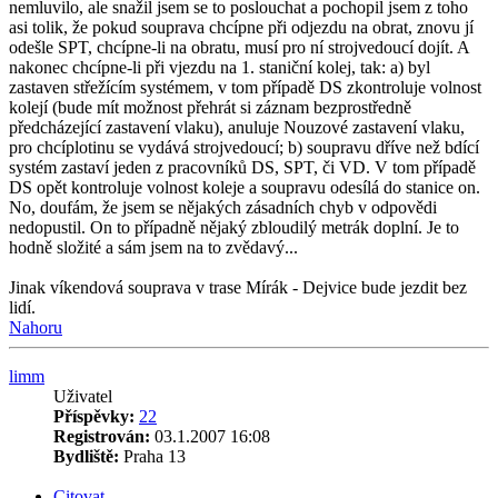
nemluvilo, ale snažil jsem se to poslouchat a pochopil jsem z toho
asi tolik, že pokud souprava chcípne při odjezdu na obrat, znovu jí
odešle SPT, chcípne-li na obratu, musí pro ní strojvedoucí dojít. A
nakonec chcípne-li při vjezdu na 1. staniční kolej, tak: a) byl
zastaven střežícím systémem, v tom případě DS zkontroluje volnost
kolejí (bude mít možnost přehrát si záznam bezprostředně
předcházející zastavení vlaku), anuluje Nouzové zastavení vlaku,
pro chcíplotinu se vydává strojvedoucí; b) soupravu dříve než bdící
systém zastaví jeden z pracovníků DS, SPT, či VD. V tom případě
DS opět kontroluje volnost koleje a soupravu odesílá do stanice on.
No, doufám, že jsem se nějakých zásadních chyb v odpovědi
nedopustil. On to případně nějaký zbloudilý metrák doplní. Je to
hodně složité a sám jsem na to zvědavý...
Jinak víkendová souprava v trase Mírák - Dejvice bude jezdit bez
lidí.
Nahoru
limm
Uživatel
Příspěvky:
22
Registrován:
03.1.2007 16:08
Bydliště:
Praha 13
Citovat