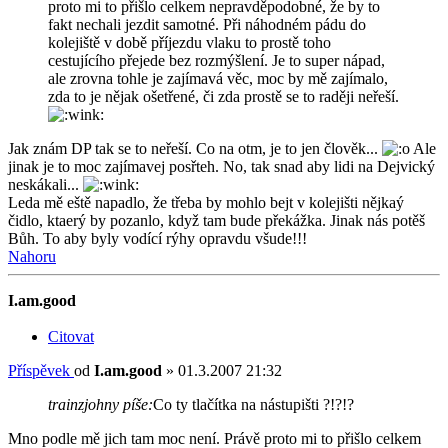
proto mi to přišlo celkem nepravděpodobné, že by to
fakt nechali jezdit samotné. Při náhodném pádu do
kolejiště v době příjezdu vlaku to prostě toho
cestujícího přejede bez rozmýšlení. Je to super nápad,
ale zrovna tohle je zajímavá věc, moc by mě zajímalo,
zda to je nějak ošetřené, či zda prostě se to raději neřeší.
Jak znám DP tak se to neřeší. Co na otm, je to jen člověk...
Ale
jinak je to moc zajímavej posřteh. No, tak snad aby lidi na Dejvický
neskákali...
Leda mě eště napadlo, že třeba by mohlo bejt v kolejišti nějkaý
čidlo, ktaerý by pozanlo, když tam bude překážka. Jinak nás potěš
Bůh. To aby byly vodící rýhy opravdu všude!!!
Nahoru
I.am.good
Citovat
Příspěvek
od
I.am.good
»
01.3.2007 21:32
trainzjohny píše:
Co ty tlačítka na nástupišti ?!?!?
Mno podle mě jich tam moc není. Právě proto mi to přišlo celkem