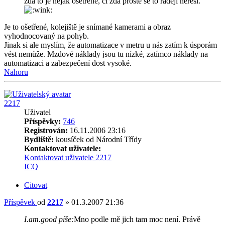
zda to je nějak ošetřené, či zda prostě se to raději neřeší.
Je to ošetřené, kolejiště je snímané kamerami a obraz
vyhodnocovaný na pohyb.
Jinak si ale myslím, že automatizace v metru u nás zatím k úsporám
vést nemůže. Mzdové náklady jsou tu nízké, zatímco náklady na
automatizaci a zabezpečení dost vysoké.
Nahoru
2217
Uživatel
Příspěvky:
746
Registrován:
16.11.2006 23:16
Bydliště:
kousíček od Národní Třídy
Kontaktovat uživatele:
Kontaktovat uživatele 2217
ICQ
Citovat
Příspěvek
od
2217
»
01.3.2007 21:36
I.am.good píše:
Mno podle mě jich tam moc není. Právě